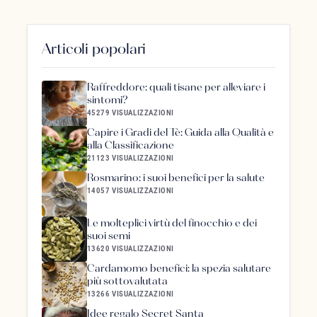
Articoli popolari
Raffreddore: quali tisane per alleviare i
sintomi?
45279 VISUALIZZAZIONI
Capire i Gradi del Tè: Guida alla Qualità e
alla Classificazione
21123 VISUALIZZAZIONI
Rosmarino: i suoi benefici per la salute
14057 VISUALIZZAZIONI
Le molteplici virtù del finocchio e dei
suoi semi
13620 VISUALIZZAZIONI
Cardamomo benefici: la spezia salutare
più sottovalutata
13266 VISUALIZZAZIONI
Idee regalo Secret Santa