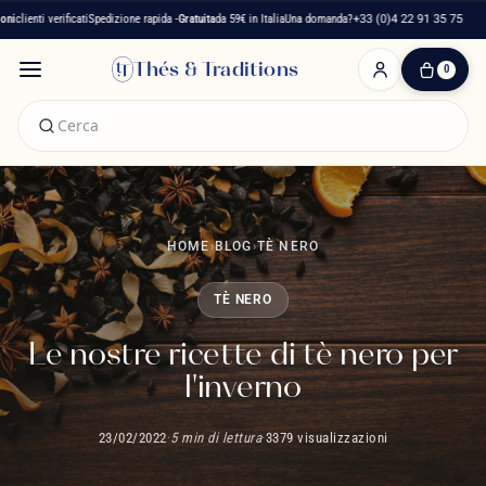
 verificati
Spedizione rapida -
Gratuita
da 59€ in Italia
Una domanda?
+33 (0)4 22 91 35 75
Maiso
Thés & Traditions
0
0
Articolo(i)
-
0,00 €
Il
Mio
Carrello
HOME
›
BLOG
›
TÈ NERO
TÈ NERO
Le nostre ricette di tè nero per
l'inverno
23/02/2022
·
5 min di lettura
·
3379 visualizzazioni