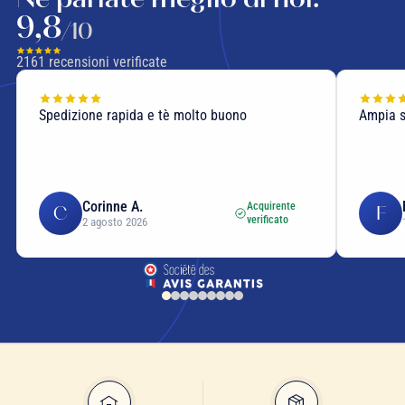
9,8
/10
2161
recensioni verificate
Spedizione rapida e tè molto buono
Ampia sc
Corinne A.
Acquirente
C
F
verificato
2 agosto 2026