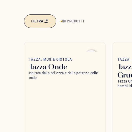
FILTRA
88 PRODOTTI
favorite_border
TAZZA, MUG & CIOTOLA
TAZZA,
Tazza Onde
Tazz
Gru
Ispirata dalla bellezza e dalla potenza delle
onde
Tazza Gr
bambù b