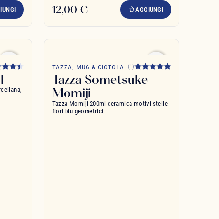
12,00 €
IUNGI
AGGIUNGI
favorite_border
favorite_border
(1)
TAZZA, MUG & CIOTOLA
l
Tazza Sometsuke
Momiji
cellana,
Tazza Momiji 200ml ceramica motivi stelle
fiori blu geometrici