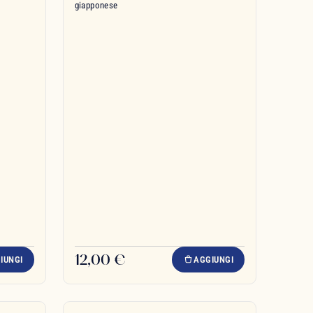
giapponese
12,00 €
IUNGI
AGGIUNGI