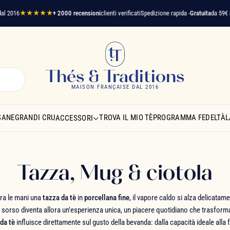
6
★★★★★
+ 2000 recensioni
clienti verificati
Spedizione rapida -
Gratuita
da 59€ in Itali
Thés & Traditions
MAISON FRANÇAISE DAL 2016
SANE
GRANDI CRU
TROVA IL MIO TÈ
PROGRAMMA FEDELTÀ
L
ACCESSORI
Tazza, Mug & ciotola
ra le mani una
tazza da tè
in
porcellana fine
, il vapore caldo si alza delicatam
 sorso diventa allora un'esperienza unica, un piacere quotidiano che trasforma
da tè
influisce direttamente sul gusto della bevanda: dalla capacità ideale alla