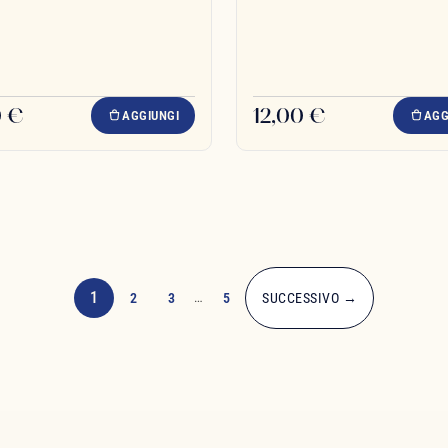
0 €
12,00 €
AGGIUNGI
AGG
1
2
3
…
5
SUCCESSIVO →