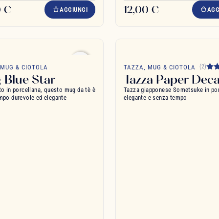
0 €
12,00 €
AGGIUNGI
AGG
favorite_border
(2)
 MUG & CIOTOLA
TAZZA, MUG & CIOTOLA
 Blue Star
Tazza Paper Deca
to in porcellana, questo mug da tè è
Tazza giapponese Sometsuke in por
mpo durevole ed elegante
elegante e senza tempo