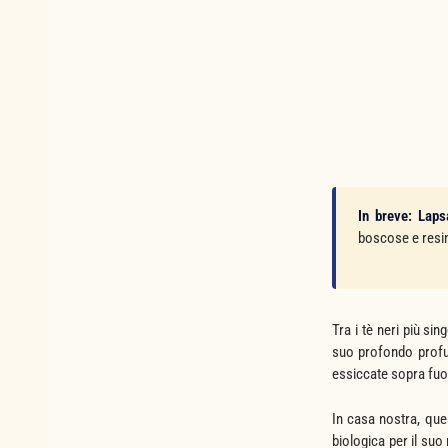
In breve:
Laps
boscose e resin
Tra i tè neri più sin
suo profondo profum
essiccate sopra fuoc
In casa nostra, que
biologica per il su