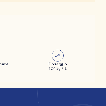
nata
Dosaggio
a
12-15g / L