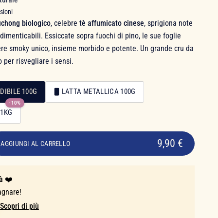
sioni
chong biologico
, celebre
tè affumicato cinese
, sprigiona note
dimenticabili. Essiccate sopra fuochi di pino, le sue foglie
ere smoky unico, insieme morbido e potente. Un grande cru da
 per risvegliare i sensi.
DIBILE 100G
LATTA METALLICA 100G
-10%
 1KG
9,90 €
AGGIUNGI AL CARRELLO
à ❤️
agnare!
Scopri di più