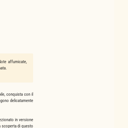
Note affumicate,
nata.
le, conquista con il
engono delicatamente
ezionato in versione
a scoperta di questo