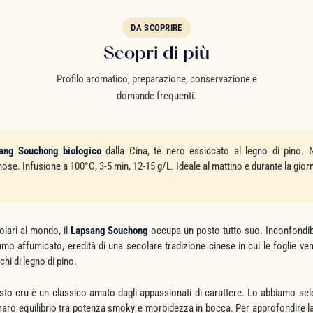
DA SCOPRIRE
Scopri di più
Profilo aromatico, preparazione, conservazione e
domande frequenti.
ang Souchong biologico
dalla Cina, tè nero essiccato al legno di pino. 
ose. Infusione a 100°C, 3-5 min, 12-15 g/L. Ideale al mattino e durante la gior
golari al mondo, il
Lapsang Souchong
occupa un posto tutto suo. Inconfondibi
o affumicato, eredità di una secolare tradizione cinese in cui le foglie v
hi di legno di pino.
sto cru è un classico amato dagli appassionati di carattere. Lo abbiamo sel
o raro equilibrio tra potenza smoky e morbidezza in bocca. Per approfondire l