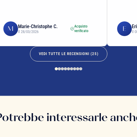
Marie-Christophe C.
Er
Acquisto
M
E
verificato
Il 28/03/2026
Il 
VEDI TUTTE LE RECENSIONI (
25
)
Potrebbe interessarle anch