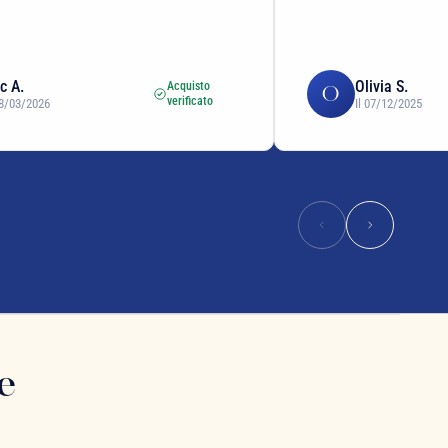
ic A.
Olivia S.
Acquisto
O
verificato
08/03/2026
Il 07/12/2025
e