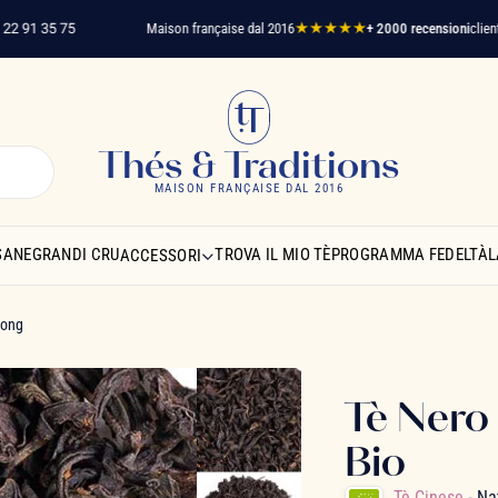
1 35 75
Maison française dal 2016
★★★★★
+ 2000 recensioni
clienti verif
Thés & Traditions
MAISON FRANÇAISE DAL 2016
SANE
GRANDI CRU
TROVA IL MIO TÈ
PROGRAMMA FEDELTÀ
L
ACCESSORI
hong
Tè Nero
Bio
Tè Cinese
- Na