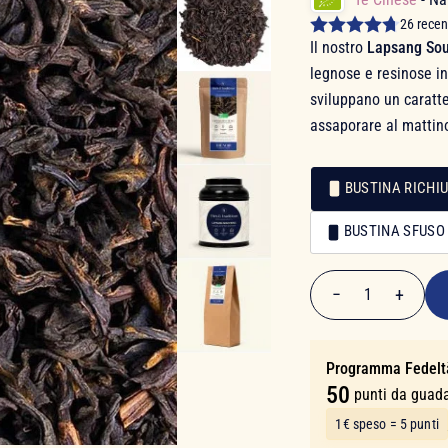
26 recen
Il nostro
Lapsang Sou
legnose e resinose in
sviluppano un caratt
assaporare al mattino
BUSTINA RICHIU
Confezionamento
BUSTINA SFUSO
Confezionamento
9,90 €
−
+
1
Quantità
Programma Fedelt
50
punti da guad
1€ speso = 5 punti