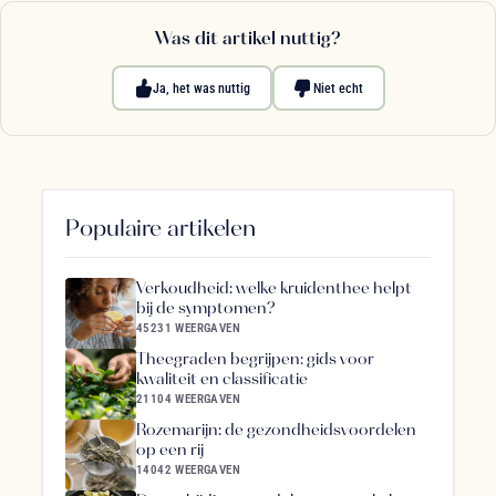
Was dit artikel nuttig?
Ja, het was nuttig
Niet echt
Populaire artikelen
Verkoudheid: welke kruidenthee helpt
bij de symptomen?
45231 WEERGAVEN
Theegraden begrijpen: gids voor
kwaliteit en classificatie
21104 WEERGAVEN
Rozemarijn: de gezondheidsvoordelen
op een rij
14042 WEERGAVEN