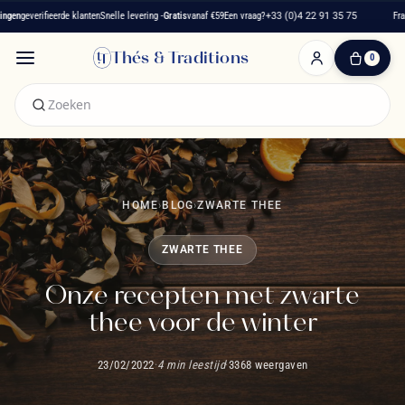
rifieerde klanten
Snelle levering -
Gratis
vanaf €59
Een vraag?
+33 (0)4 22 91 35 75
Frans theehu
Thés & Traditions
0
0
artikelen
-
€ 0,00
Winkelwagen
HOME
›
BLOG
›
ZWARTE THEE
ZWARTE THEE
Onze recepten met zwarte
thee voor de winter
23/02/2022
·
4 min leestijd
·
3368 weergaven