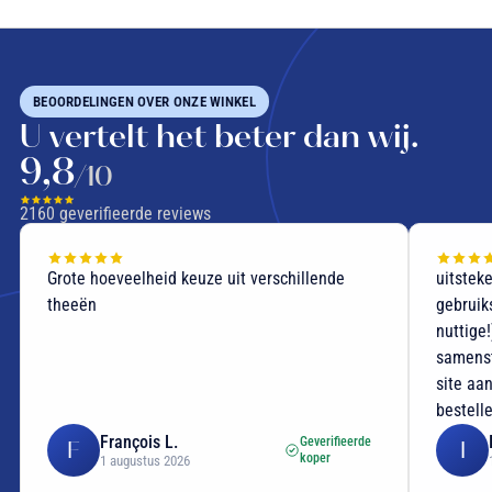
BEOORDELINGEN OVER ONZE WINKEL
U vertelt het beter dan wij.
9,8
/10
2160
geverifieerde reviews
Grote hoeveelheid keuze uit verschillende
uitstek
theeën
gebruik
nuttige
samenst
site aan
bestell
François L.
Geverifieerde
F
I
koper
1 augustus 2026