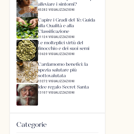
alleviare i sintomi?
45282 VISUALIZZAZIONI
Capire i Gradi del Tè: Guida
alla Qualità e alla
Classificazione
21124 VISUALIZZAZIONI
Le molteplici virtù del
finocchio e dei suoi semi
13620 VISUALIZZAZIONI
Cardamomo benefici: la
spezia salutare più
sottovalutata
13272 VISUALIZZAZIONI
Idee regalo Secret Santa
13107 VISUALIZZAZIONI
Categorie