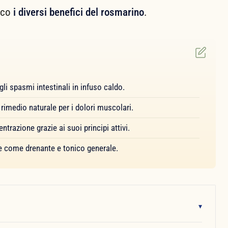
cco
i diversi benefici del rosmarino
.
gli spasmi intestinali in infuso caldo.
rimedio naturale per i dolori muscolari.
trazione grazie ai suoi principi attivi.
e come drenante e tonico generale.
▾