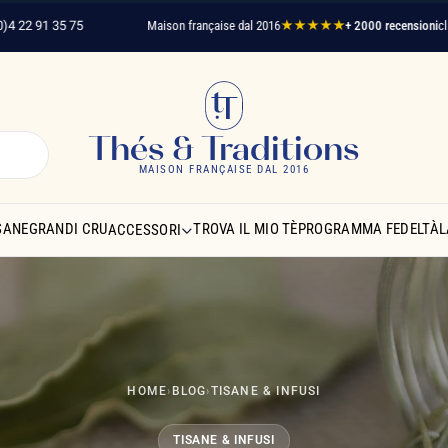
 35 75
Maison française dal 2016
★★★★★
+ 2000 recensioni
clienti verifi
Thés & Traditions
MAISON FRANÇAISE DAL 2016
SANE
GRANDI CRU
TROVA IL MIO TÈ
PROGRAMMA FEDELTÀ
L
ACCESSORI
HOME
›
BLOG
›
TISANE & INFUSI
TISANE & INFUSI