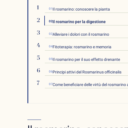
01
Il rosmarino: conoscere la pianta
02
Il rosmarino per la digestione
03
Alleviare i dolori con il rosmarino
04
Fitoterapia: rosmarino e memoria
05
Il rosmarino per il suo effetto drenante
06
Principi attivi del Rosmarinus officinalis
07
Come beneficiare delle virtù del rosmarino