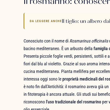
Il rosmarino: conoscer
Il tiglio: un albero da
DA LEGGERE ANCHE
Conosciuto con il nome di
Rosmarinus officinalis
bacino mediterraneo. È un arbusto della
famiglia
Presenta piccole foglie verdi, persistenti, sottili e 
fiori dal blu al violetto. Grazie al suo aroma intens
cucina mediterranea. Pianta mellifera per eccelle
interessa oggi sono le
proprietà medicinali del r
è noto fin dall'Antichità: il rosmarino aveva già u
in fitoterapia è ancora attuale. Gli studi sui benefi
riconoscono
l'uso tradizionale del rosmarino
per v
olio essenziale.