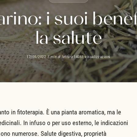
ino: i suoi benef
la salute
17/05/2022
·
5 min di lettura
·
14061 visualizzazioni
nto in fitoterapia. È una pianta aromatica, ma le
icinali. In infuso o per uso esterno, le indicazioni
 sono numerose. Salute digestiva, proprietà