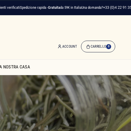
cati
Spedizione rapida -
Gratuita
da 59€ in Italia
Una domanda?
+33 (0)4 22 91 35 75
ACCOUNT
CARRELLO
0
0
Articolo(i)
A NOSTRA CASA
-
0,00 €
Il
Mio
Carrello