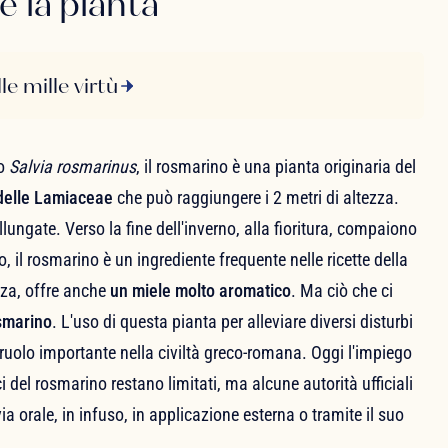
e la pianta
lle mille virtù
o
Salvia rosmarinus
, il rosmarino è una pianta originaria del
 delle Lamiaceae
che può raggiungere i 2 metri di altezza.
allungate. Verso la fine dell'inverno, alla fioritura, compaiono
o, il rosmarino è un ingrediente frequente nelle ricette della
nza, offre anche
un miele molto aromatico
. Ma ciò che ci
osmarino
. L'uso di questa pianta per alleviare diversi disturbi
n ruolo importante nella civiltà greco-romana. Oggi l'impiego
ci del rosmarino restano limitati, ma alcune autorità ufficiali
ia orale, in infuso, in applicazione esterna o tramite il suo