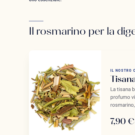
Il rosmarino per la dig
IL NOSTRO 
Tisan
La tisana 
profumo vi 
rosmarino, 
7,90 €