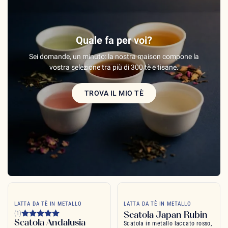
Quale fa per voi?
Sei domande, un minuto: la nostra maison compone la
vostra selezione tra più di 300 tè e tisane.
TROVA IL MIO TÈ
LATTA DA TÈ IN METALLO
LATTA DA TÈ IN METALLO
Scatola Japan Rubin
(1)
Scatola Andalusia
Scatola in metallo laccato rosso,