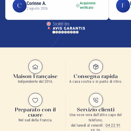
Corinne A.
Acquirente
C
F
caffè o spezie
verificato
2 agosto 2026
latte del tè
bustine
tè sfuso
latta giapponese
carta washi
Maison Française
Consegna rapida
Indipendente dal 2016.
A casa vostra o in punto di ritiro.
latte
decorate
Preparato con il
Servizio clienti
cuore
Una voce vera dall'altro capo del
coperchio interno
Nel sud della Francia.
telefono,
dal lunedì al venerdì :
04 22 91
35 75
.