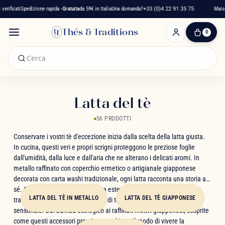
ificati
Spedizione rapida -
Gratuita
da 59€ in Italia
Una domanda?
+33 (0)4 22 91 35 75
Maison f
Thés & Traditions
0
0
Articolo(i)
-
0,00 €
Il
Mio
Latta del tè
Carrello
56 PRODOTTI
Conservare i vostri tè d'eccezione inizia dalla scelta della latta giusta.
In cucina, questi veri e propri scrigni proteggono le preziose foglie
dall'umidità, dalla luce e dall'aria che ne alterano i delicati aromi. In
metallo raffinato con coperchio ermetico o artigianale giapponese
decorata con carta washi tradizionale, ogni latta racconta una storia a
sé. Oggetti che uniscono bellezza estetica e conservazione ottimale,
LATTA DEL TÈ IN METALLO
LATTA DEL TÈ GIAPPONESE
trasformando la vostra collezione di tè in un'autentica esperienza
sensoriale. Dal bambù ecologico ai raffinati motivi giapponesi, scoprite
come questi accessori premium cambiano il modo di vivere la