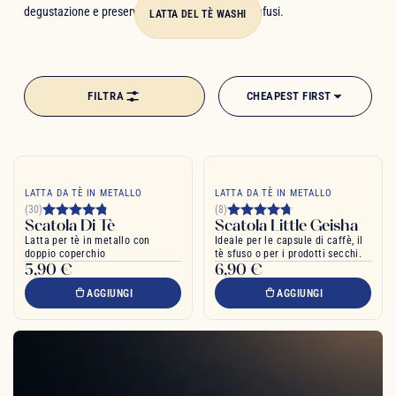
degustazione e preservano la qualità dei vostri infusi.
LATTA DEL TÈ WASHI
FILTRA
CHEAPEST FIRST
LATTA DA TÈ IN METALLO
LATTA DA TÈ IN METALLO
(30)
(8)
Scatola Di Tè
Scatola Little Geisha
Latta per tè in metallo con
Ideale per le capsule di caffè, il
doppio coperchio
tè sfuso o per i prodotti secchi.
5,90 €
6,90 €
AGGIUNGI
AGGIUNGI