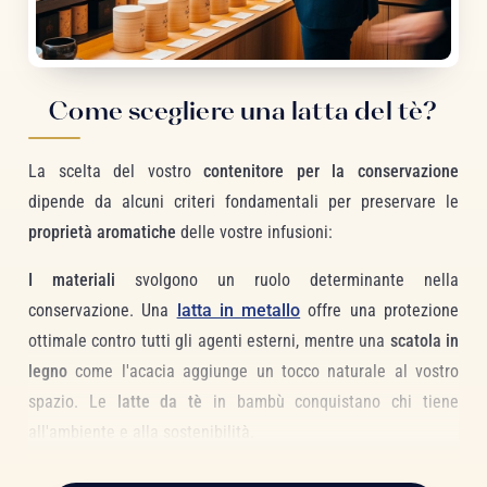
Come scegliere una latta del tè?
La scelta del vostro
contenitore per la conservazione
dipende da alcuni criteri fondamentali per preservare le
proprietà aromatiche
delle vostre infusioni:
I materiali
svolgono un ruolo determinante nella
conservazione. Una
latta in metallo
offre una protezione
ottimale contro tutti gli agenti esterni, mentre una
scatola in
legno
come l'acacia aggiunge un tocco naturale al vostro
spazio. Le
latte da tè
in bambù conquistano chi tiene
all'ambiente e alla sostenibilità.
La capienza
varia in base alle vostre esigenze: da 100 g per