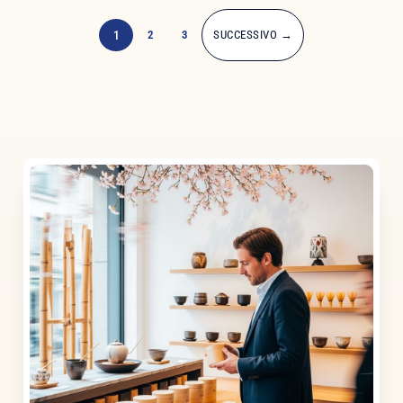
1
2
3
SUCCESSIVO →