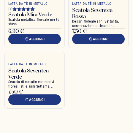
LATTA DA TÈ IN METALLO
LATTA DA TÈ IN METALLO
Scatola Seventea
(1)
Scatola Mira Verde
Rossa
Scatola metallica floreale per tè
Design floreale anni Settanta,
sfuso
conservazione ottimale in
6,90 €
7,50 €
metallo
AGGIUNGI
AGGIUNGI
LATTA DA TÈ IN METALLO
Scatola Seventea
Verde
Scatola di metallo con motivi
floreali stile anni Settanta,
7,50 €
ideale per conservare il tè
AGGIUNGI