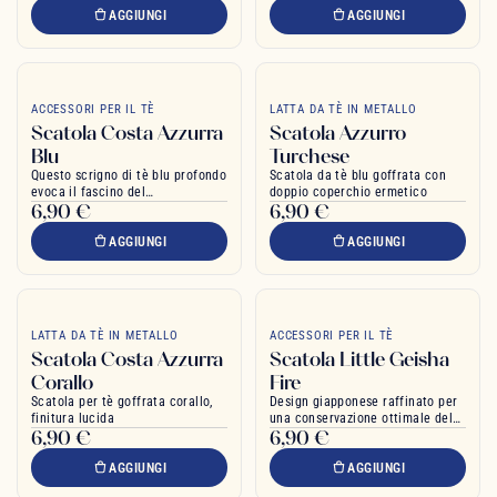
AGGIUNGI
AGGIUNGI
ACCESSORI PER IL TÈ
LATTA DA TÈ IN METALLO
Scatola Costa Azzurra
Scatola Azzurro
Blu
Turchese
Questo scrigno di tè blu profondo
Scatola da tè blu goffrata con
evoca il fascino del
doppio coperchio ermetico
6,90 €
6,90 €
Mediterraneo
AGGIUNGI
AGGIUNGI
LATTA DA TÈ IN METALLO
ACCESSORI PER IL TÈ
Scatola Costa Azzurra
Scatola Little Geisha
Corallo
Fire
Scatola per tè goffrata corallo,
Design giapponese raffinato per
finitura lucida
una conservazione ottimale del
6,90 €
6,90 €
tè
AGGIUNGI
AGGIUNGI