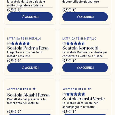
la scatola da tè Andalusia è
decoro ciliegio giapponese
molto originale e moderna
6,90 €
6,90 €
AGGIUNGI
AGGIUNGI
LATTA DA TÈ IN METALLO
LATTA DA TÈ IN METALLO
(4)
(2)
Scatola Padma Rosa
Scatola Komorebi
Elegante scatola per tè in
La scatola Komorebi è ideale per
metallo rosa loto
conservare i vostri tè e tisane
6,90 €
6,90 €
AGGIUNGI
AGGIUNGI
ACCESSORI PER IL TÈ
ACCESSORI PER IL TÈ
Scatola Akashi Rossa
(2)
Scatola Akashi Verde
Progettata per preservare la
freschezza dei vostri tè
La scatola di tè ideale per
accompagnare le vostre
6,90 €
6,90 €
degustazioni