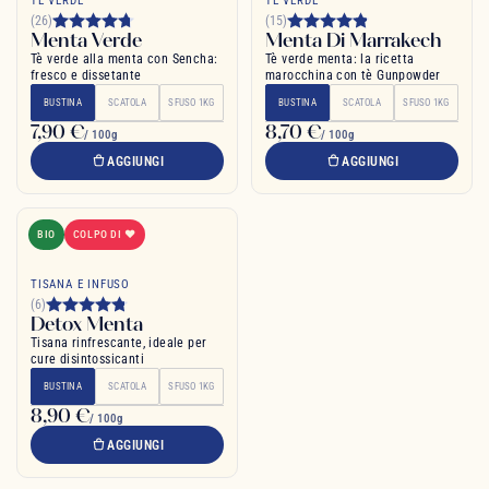
TÈ VERDE
TÈ VERDE
(26)
(15)
Menta Verde
Menta Di Marrakech
Tè verde alla menta con Sencha:
Tè verde menta: la ricetta
fresco e dissetante
marocchina con tè Gunpowder
BUSTINA
SCATOLA
SFUSO 1KG
BUSTINA
SCATOLA
SFUSO 1KG
7,90 €
8,70 €
/ 100g
/ 100g
AGGIUNGI
AGGIUNGI
BIO
COLPO DI ❤
TISANA E INFUSO
(6)
Detox Menta
Tisana rinfrescante, ideale per
cure disintossicanti
BUSTINA
SCATOLA
SFUSO 1KG
8,90 €
/ 100g
AGGIUNGI