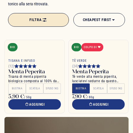
tonico alla sera ritrovata.
FILTRA
CHEAPEST FIRST
BIO
BIO
COLPO DI ❤
TISANA E INFUSO
TÈ VERDE
(12)
(24)
Menta Peperita
Menta Peperita
Tisana di menta piperita
Tè verde alla menta piperita,
biologica composta al 100% da
lasciatevi sedurre da questo
foglie di menta
blend
BUSTINA
SCATOLA
SFUSO 1KG
BUSTINA
SCATOLA
SFUSO 1KG
5,90 €
7,90 €
/ 50g
/ 80g
AGGIUNGI
AGGIUNGI