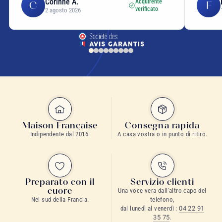
Corinne A.
Acquirente
C
F
verificato
2 agosto 2026
Maison Française
Consegna rapida
Indipendente dal 2016.
A casa vostra o in punto di ritiro.
Scoprite la nostra selezione di tè e tisane alla menta
Preparato con il
Servizio clienti
cuore
Una voce vera dall'altro capo del
Nel sud della Francia.
telefono,
dal lunedì al venerdì :
04 22 91
35 75
.