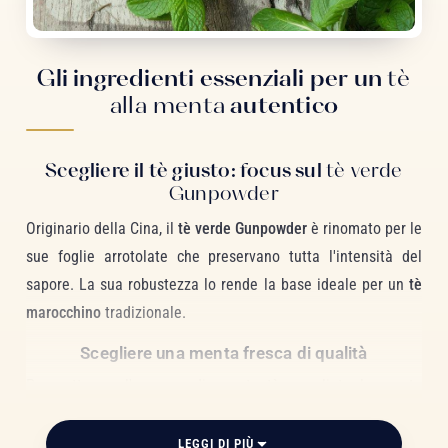
Gli ingredienti essenziali per un
tè
alla menta
autentico
Scegliere il tè giusto: focus sul
tè verde
Gunpowder
Originario della Cina, il
tè verde Gunpowder
è rinomato per le
sue foglie arrotolate che preservano tutta l'intensità del
sapore. La sua robustezza lo rende la base ideale per un
tè
marocchino
tradizionale.
Scegliere una menta fresca di qualità
Per catturare l'essenza di questo tè, scegliete la
menta
piperita
, la
menta verde
o la
menta nanah
. La
menta
marocchina
garantisce un profumo intenso e avvolgente. Un
LEGGI DI PIÙ