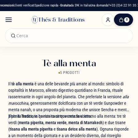
ensioni
clienti verificati
Spedizione rapida -
Gratuita
da 59€ in Italia
Una domanda?
+33 (0)4 22 91 35 75
Thés & Traditions
0
0
Articolo(i)
-
0,00 €
Il
Mio
Tè alla menta
Carrello
5 PRODOTTI
Il
tè alla menta
è una delle bevande più amate al mondo: simbolo di
ospitalità in Marocco, alleato digestivo quotidiano in Francia, rituale
rasserenante in ogni angolo del pianeta. Che preferiate la versione
alla
marocchina
, generosamente dolcificata con un tè verde Gunpowder e
menta nanah, o una proposta più moderna che unisce Sencha e menta
piperita fresca, in questa casa troverete la vostra.
Thés & Traditions ha riunito cinque creazioni intorno alla menta: tre tè
verdi (
menta piperita
,
menta verde
,
menta di Marrakech
) e due tisane
(
tisana alla menta piperita
e
tisana detox alla menta
). Ognuna risponde
a un momento della giornata e a un desiderio diverso, dal risveglio