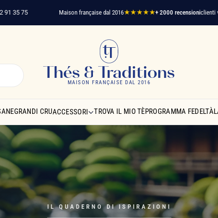
Maison française dal 2016
★★★★★
+ 2000 recensioni
clienti verificati
Spedi
Thés & Traditions
MAISON FRANÇAISE DAL 2016
SANE
GRANDI CRU
TROVA IL MIO TÈ
PROGRAMMA FEDELTÀ
L
ACCESSORI
IL QUADERNO DI ISPIRAZIONI