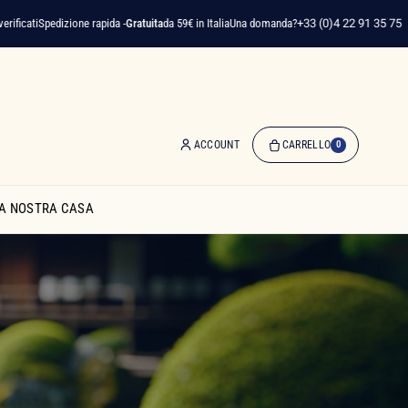
zione rapida -
Gratuita
da 59€ in Italia
Una domanda?
+33 (0)4 22 91 35 75
Ma
ACCOUNT
CARRELLO
0
0
Articolo(i)
A NOSTRA CASA
-
0,00 €
Il
Mio
Carrello