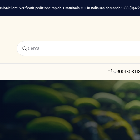
rificati
Spedizione rapida -
Gratuita
da 59€ in Italia
Una domanda?
+33 (0)4 22 91 35 75
ROOIBOS
TI
TÈ