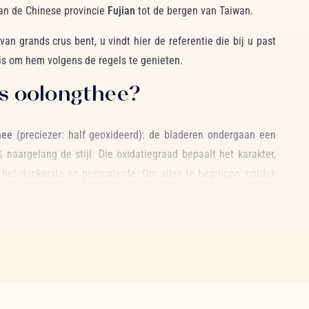
an de Chinese provincie
Fujian
tot de bergen van Taiwan.
an grands crus bent, u vindt hier de referentie die bij u past
 is om hem volgens de regels te genieten.
is oolongthee?
hee
(preciezer: half geoxideerd): de bladeren ondergaan een
 naargelang de stijl. Die oxidatiegraad bepaalt het karakter,
t het donkerste en geroosterde. Om alles te begrijpen, ontdek
ee
en
het halfgefermenteerde principe
.
ongthees: variëteiten en
terroirs
t zijn de grote families die u in onze selectie vindt: