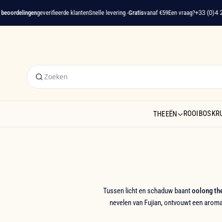
delingen
geverifieerde klanten
Snelle levering -
Gratis
vanaf €59
Een vraag?
+33 (0)4 22 91 
ROOIBOS
KR
THEEËN
Tussen licht en schaduw baant
oolong th
nevelen van Fujian, ontvouwt een aroma