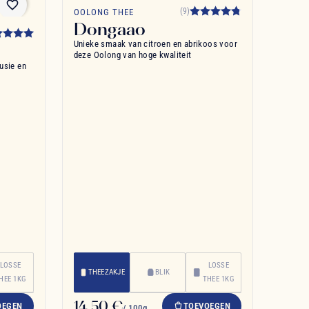
favorite_border
favorite_border
(9)
OOLONG THEE
Dongaao
Unieke smaak van citroen en abrikoos voor
deze Oolong van hoge kwaliteit
usie en
LOSSE
LOSSE
THEEZAKJE
BLIK
HEE 1KG
THEE 1KG
14,50 €
OEGEN
TOEVOEGEN
/ 100g