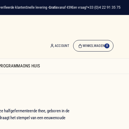
erde klanten
Snelle levering -
Gratis
vanaf €59
Een vraag?
+33 (0)4 22 91 35 75
ACCOUNT
WINKELWAGEN
0
0
artikelen
SPROGRAMMA
ONS HUIS
-
€ 0,00
Winkelwagen
eze halfgefermenteerde thee, geboren in de
d draagt het stempel van een eeuwenoude