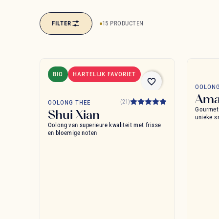
FILTER
15 PRODUCTEN
BIO
HARTELIJK FAVORIET
favorite_border
OOLONG
Ama
(21)
OOLONG THEE
Gourmet 
Shui Xian
unieke s
Oolong van superieure kwaliteit met frisse
en bloemige noten