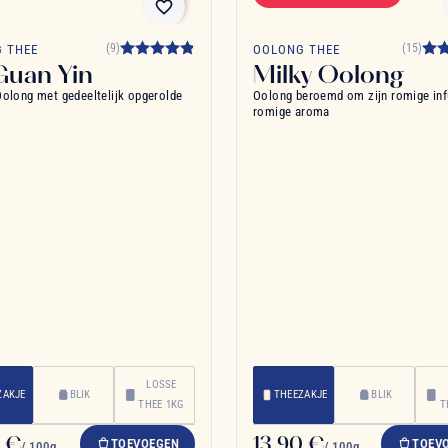
favorite_border
(9)
(15)
 THEE
OOLONG THEE
Guan Yin
Milky Oolong
olong met gedeeltelijk opgerolde
Oolong beroemd om zijn romige inf
romige aroma
LOSSE
ZAKJE
BLIK
THEEZAKJE
BLIK
THEE 1KG
T
0 €
13,90 €
TOEVOEGEN
TOEV
/ 100g
/ 100g