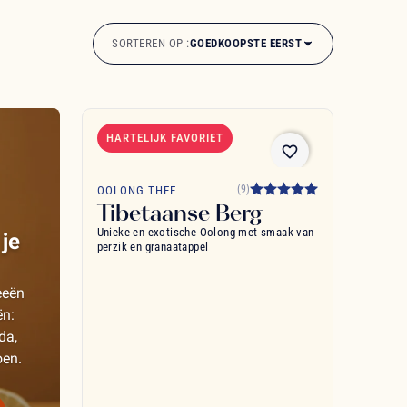
SORTEREN OP :
GOEDKOOPSTE EERST
HARTELIJK FAVORIET
favorite_border
(9)
OOLONG THEE
Tibetaanse Berg
Unieke en exotische Oolong met smaak van
je
perzik en granaatappel
eeën
ën:
da,
oen.