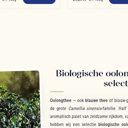
Biologische oolon
selec
Oolongthee
— ook
blauwe thee
of blauw-g
de grote
Camellia sinensis
-familie. Hal
aromatisch palet van zeldzame rijkdom, 
hebben wij een selectie
biologische oo