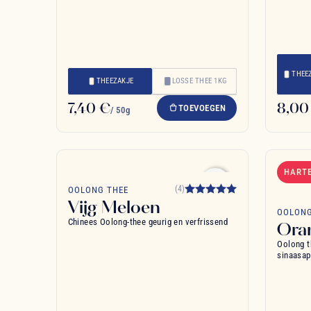
THEE
THEEZAKJE
LOSSE THEE 1KG
7,40 €
8,00
TOEVOEGEN
/ 50g
HARTE
favorite_border
(4)
OOLONG THEE
Vijg Meloen
OOLONG
Chinees Oolong-thee geurig en verfris­send
Ora
Oolong t
sinaasap