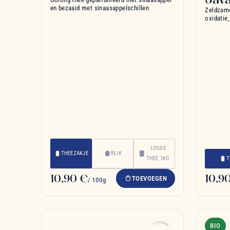
en bezaaid met sinaasappelschillen
Zeldzam
oxidatie
LOSSE
THEEZAKJE
BLIK
THEE 1KG
T
10,90 €
10,9
TOEVOEGEN
/ 100g
BIO