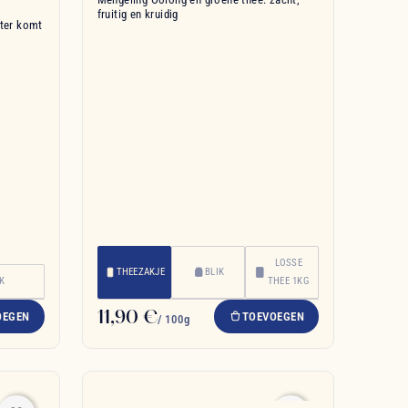
fruitig en kruidig
kter komt
LOSSE
THEEZAKJE
BLIK
IK
THEE 1KG
11,90 €
OEGEN
TOEVOEGEN
/ 100g