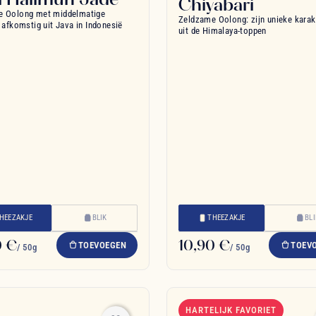
Chiyabari
e Oolong met middelmatige
Zeldzame Oolong: zijn unieke kara
, afkomstig uit Java in Indonesië
uit de Himalaya-toppen
HEEZAKJE
BLIK
THEEZAKJE
BL
0 €
10,90 €
TOEVOEGEN
TOEV
/ 50g
/ 50g
HARTELIJK FAVORIET