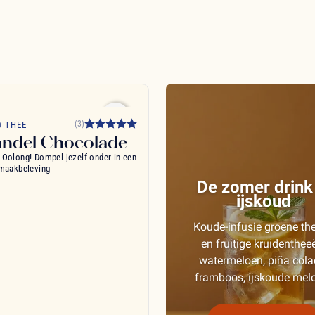
favorite_border
(3)
 THEE
ndel Chocolade
Oolong! Dompel jezelf onder in een
maakbeleving
De zomer drink 
ijskoud
Koude-infusie groene th
en fruitige kruidenthee
watermeloen, piña cola
framboos, ijskoude mel