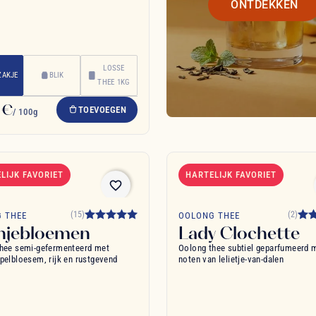
ONTDEKKEN
LOSSE
ZAKJE
BLIK
THEE 1KG
 €
TOEVOEGEN
/ 100g
LIJK FAVORIET
HARTELIJK FAVORIET
favorite_border
(15)
(2)
 THEE
OOLONG THEE
njebloemen
Lady Clochette
hee semi-gefermenteerd met
Oolong thee subtiel geparfumeerd 
pelbloesem, rijk en rustgevend
noten van lelietje-van-dalen