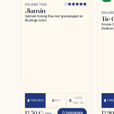
favorite_border
(5)
OOLONG THEE
Jianxin
OOLONG
Subtiele Oolong thee met granaatappel en
Tie 
bloemige noten
Groene O
bladeren
LOSSE
THEEZAKJE
BLIK
THEE
THEE 1KG
12,50 €
12,9
TOEVOEGEN
/ 100g