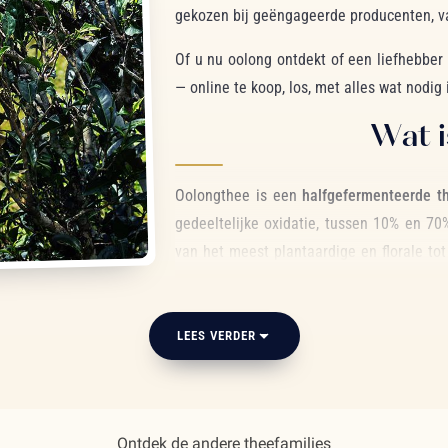
gekozen bij geëngageerde producenten, v
Of u nu oolong ontdekt of een liefhebber v
— online te koop, los, met alles wat nodig
Wat 
Oolongthee is een
halfgefermenteerde t
gedeeltelijke oxidatie, tussen 10% en 70%
van het meest plantaardige en florale to
onze gidsen:
de definitie van oolongth
Onze grote ool
LEES VERDER
De kracht van oolong is zijn diversiteit. Di
Ontdek de andere theefamilies