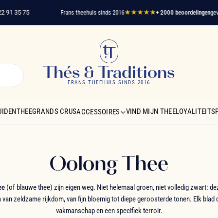
35 75
Frans theehuis sinds 2016
★★★★★
+ 2000 beoordelingen
geverifie
Thés & Traditions
FRANS THEEHUIS SINDS 2016
UIDENTHEE
GRANDS CRUS
VIND MIJN THEE
LOYALITEIT
ACCESSOIRES
Oolong Thee
ee
(of blauwe thee) zijn eigen weg. Niet helemaal groen, niet volledig zwart: d
 van zeldzame rijkdom, van fijn bloemig tot diepe geroosterde tonen. Elk bla
vakmanschap en een specifiek terroir.