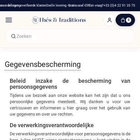
ordelingen
geverifieerde klanten
Snelle levering -
Gratis
vanaf €59
Een vraag?
+33 (0)4 22 91 35 75
Thés & Traditions
0
0
artikelen
-
€ 0,00
Winkelwagen
Gegevensbescherming
Beleid inzake de bescherming van
persoonsgegevens
Tijdens uw bezoek aan onze website kan het zijn dat u ons
persoonlijke gegevens meedeelt. Wij danken u voor uw
vertrouwen en informeren u hier graag over het gebruik van
uw gegevens en over uw rechten.
De verwerkingsverantwoordelijke
De verwerkingsverantwoordelijke voor persoonsgegevens is de