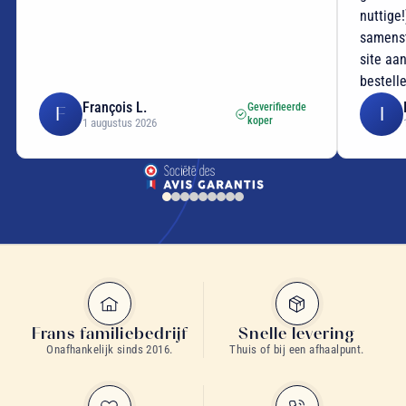
nuttige
samenst
site aan
bestell
François L.
Geverifieerde
F
I
koper
1 augustus 2026
Frans familiebedrijf
Snelle levering
Onafhankelijk sinds 2016.
Thuis of bij een afhaalpunt.