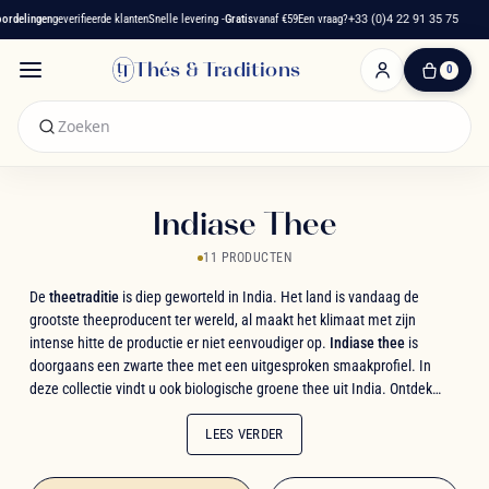
elingen
geverifieerde klanten
Snelle levering -
Gratis
vanaf €59
Een vraag?
+33 (0)4 22 91 35 75
Thés & Traditions
0
0
artikelen
-
€ 0,00
Winkelwagen
Indiase Thee
11 PRODUCTEN
De
theetraditie
is diep geworteld in India. Het land is vandaag de
grootste theeproducent ter wereld, al maakt het klimaat met zijn
intense hitte de productie er niet eenvoudiger op.
Indiase thee
is
doorgaans een zwarte thee met een uitgesproken smaakprofiel. In
deze collectie vindt u ook biologische groene thee uit India. Ontdek
onze selectie Assam- en Darjeeling-theeën en laat u meevoeren naar
het hart van India.
LEES VERDER