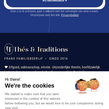
NU ABONNEREN
Door u in te schrijven, gaat u akkoord met het ontvangen van onze e-mails.
Uitschrijven met één klik.
Privacybeleid
Thés & Traditions
FRANS FAMILIEBEDRIJF • SINDS 2016
❤️ Erfgoed, vakmanschap, emotie. Uitzonderlijke theeën, hoofdzakelijk
biologisch, ontworpen door de familie en verpakt in Frankrijk.
Hi there!
We're the cookies
★★★★★
+ 2000 beoordelingen
geverifieerde klanten
We waited to make sure that you were
FR
EN
IT
NL
interested in the content of this website
before bothering you, but we would love to be your companions during
your visit...