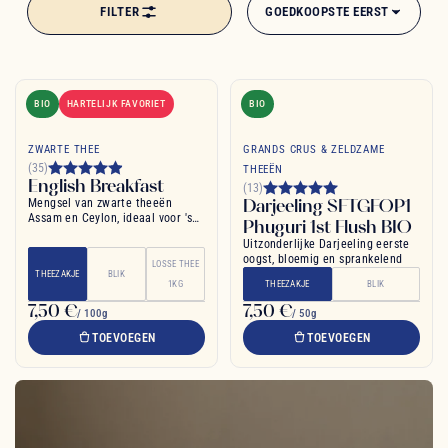
FILTER
GOEDKOOPSTE EERST
BIO
HARTELIJK FAVORIET
BIO
ZWARTE THEE
GRANDS CRUS & ZELDZAME
(35)
THEEËN
English Breakfast
(13)
Darjeeling SFTGFOP1
Mengsel van zwarte theeën
Assam en Ceylon, ideaal voor 's
Phuguri 1st Flush BIO
ochtends
Uitzonderlijke Darjeeling eerste
oogst, bloemig en sprankelend
LOSSE THEE
THEEZAKJE
BLIK
1KG
THEEZAKJE
BLIK
7,50 €
7,50 €
/ 100g
/ 50g
TOEVOEGEN
TOEVOEGEN