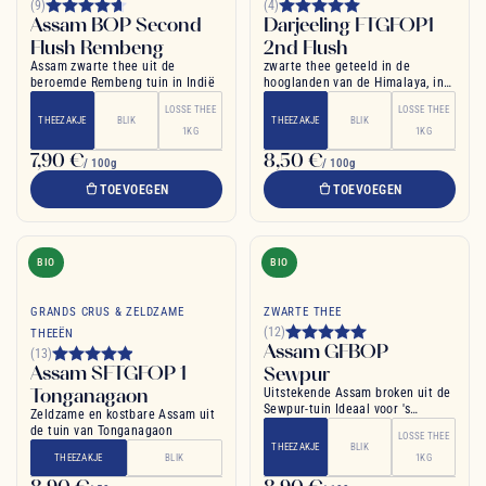
(9)
(4)
Assam BOP Second
Darjeeling FTGFOP1
Flush Rembeng
2nd Flush
Assam zwarte thee uit de
zwarte thee geteeld in de
beroemde Rembeng tuin in Indië
hooglanden van de Himalaya, in
Noord-India
LOSSE THEE
LOSSE THEE
THEEZAKJE
BLIK
THEEZAKJE
BLIK
1KG
1KG
7,90 €
8,50 €
/ 100g
/ 100g
TOEVOEGEN
TOEVOEGEN
BIO
BIO
GRANDS CRUS & ZELDZAME
ZWARTE THEE
(12)
THEEËN
Assam GFBOP
(13)
Assam SFTGFOP 1
Sewpur
Tonganagaon
Uitstekende Assam broken uit de
Sewpur-tuin Ideaal voor 's
Zeldzame en kostbare Assam uit
ochtends
de tuin van Tonganagaon
LOSSE THEE
THEEZAKJE
BLIK
THEEZAKJE
BLIK
1KG