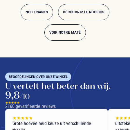
NOS TISANES
DÉCOUVRIR LE ROOIBOS
VOIR NOTRE MATÉ
BEOORDELINGEN OVER ONZE WINKEL
U vertelt het beter dan wij.
9,8
/10
2160
geverifieerde reviews
Grote hoeveelheid keuze uit verschillende
uitstek