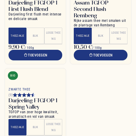
Darjeeling FTGFOP 1
Assam TGFOP
First Flush Blend
Second Flush
Darjeeling first flush met intense
Rembeng
en delicate smaak
Rijke assam thee met smaken uit
de plantage van Rembeng
LOSSE THEE
LOSSE THEE
THEEZAKJE
BLIK
THEEZAKJE
BLIK
1KG
1KG
9,90 €
10,50 €
/ 100g
/ 100g
TOEVOEGEN
TOEVOEGEN
BIO
ZWARTE THEE
(9)
Darjeeling FTGFOP 1
Spring Valley
TGFOP van zeer hoge kwaliteit,
aromatisch en vol van smaak
LOSSE THEE
THEEZAKJE
BLIK
1KG