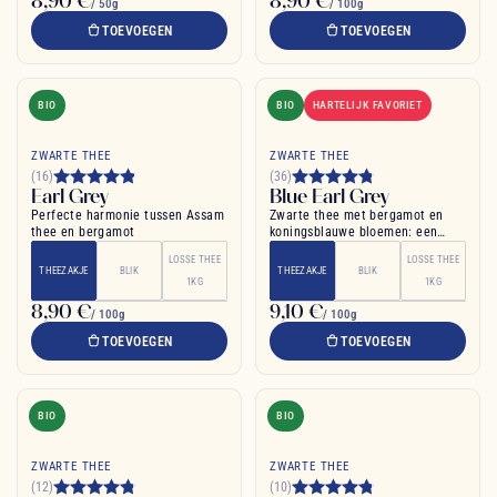
8,90 €
8,90 €
/ 50g
/ 100g
TOEVOEGEN
TOEVOEGEN
BIO
BIO
HARTELIJK FAVORIET
ZWARTE THEE
ZWARTE THEE
(16)
(36)
Earl Grey
Blue Earl Grey
Perfecte harmonie tussen Assam
Zwarte thee met bergamot en
thee en bergamot
koningsblauwe bloemen: een
verfijnde Engelse thee
LOSSE THEE
LOSSE THEE
THEEZAKJE
BLIK
THEEZAKJE
BLIK
1KG
1KG
8,90 €
9,10 €
/ 100g
/ 100g
TOEVOEGEN
TOEVOEGEN
BIO
BIO
ZWARTE THEE
ZWARTE THEE
(12)
(10)