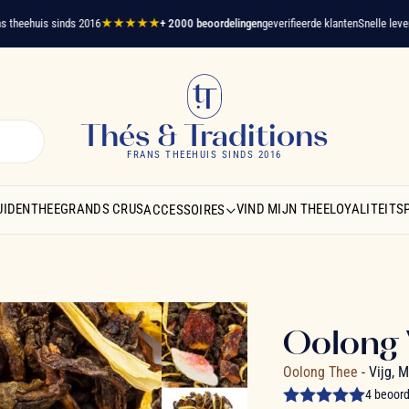
huis sinds 2016
★★★★★
+ 2000 beoordelingen
geverifieerde klanten
Snelle levering -
Gr
Thés & Traditions
FRANS THEEHUIS SINDS 2016
UIDENTHEE
GRANDS CRUS
VIND MIJN THEE
LOYALITEIT
ACCESSOIRES
Oolong 
Oolong Thee
- Vijg, 
4 beoor