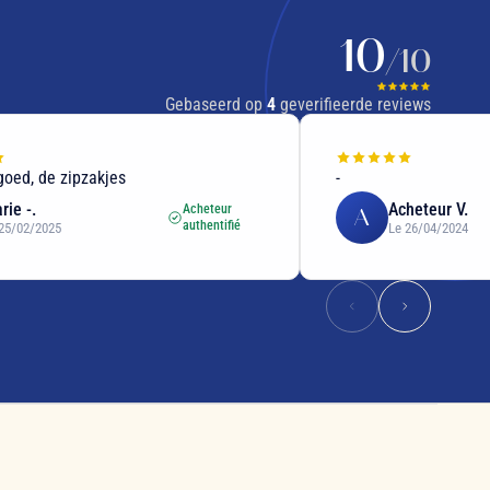
10
/10
Gebaseerd op
4
geverifieerde reviews
goed, de zipzakjes
-
rie -.
Acheteur V.
Acheteur
A
authentifié
25/02/2025
Le 26/04/2024