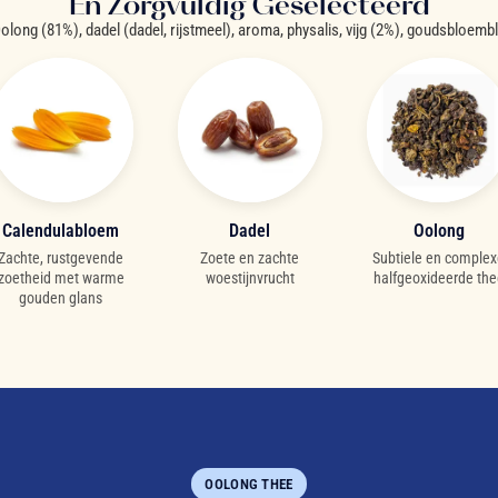
En Zorgvuldig Geselecteerd
olong (81%), dadel (dadel, rijstmeel), aroma, physalis, vijg (2%), goudsbloem
Calendulabloem
Dadel
Oolong
Zachte, rustgevende
Zoete en zachte
Subtiele en comple
zoetheid met warme
woestijnvrucht
halfgeoxideerde the
gouden glans
OOLONG THEE