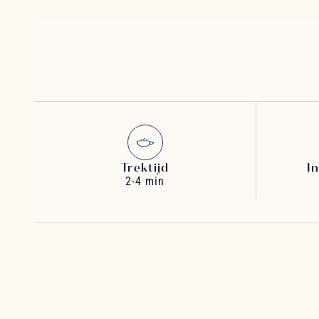
Trektijd
I
2-4 min