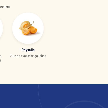
bloemen.
Physalis
xe
Zure en exotische goudbes
e