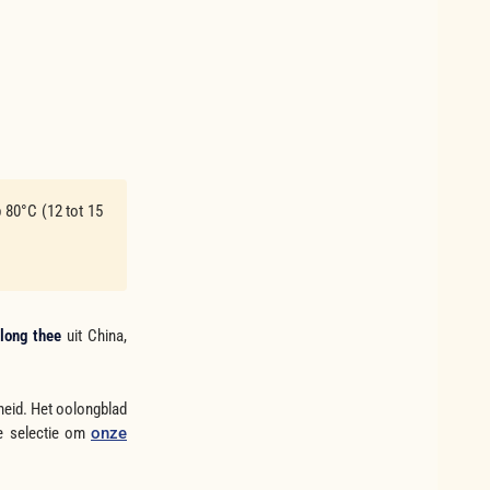
p 80°C (12 tot 15
long thee
uit China,
heid. Het oolongblad
ze selectie om
onze