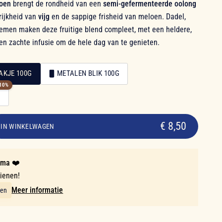
loen
brengt de rondheid van een
semi-gefermenteerde oolong
rijkheid van
vijg
en de sappige frisheid van meloen. Dadel,
emen maken deze fruitige blend compleet, met een heldere,
Een zachte infusie om de hele dag van te genieten.
AKJE 100G
METALEN BLIK 100G
10%
G
€ 8,50
IN WINKELWAGEN
mma ❤️
dienen!
Meer informatie
ten