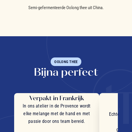
Semi-gefermenteerde Oolong thee uit China.
OOLONG THEE
Bijna perfect
Verpakt in Frankrijk
Uit
in
In ons atelier in de Provence wordt
elke melange met de hand en met
Echte stukj
passie door ons team bereid.
plant
geselec