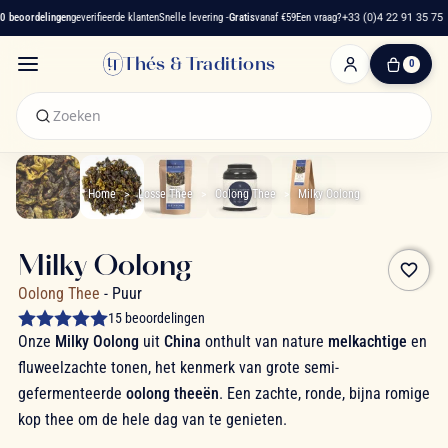
beoordelingen
geverifieerde klanten
Snelle levering -
Gratis
vanaf €59
Een vraag?
+33 (0)4 22 91 35 75
Thés & Traditions
0
0
artikelen
-
€ 0,00
Winkelwagen
Home
Losse Thee
Oolong Thee
Milky Oolong
Milky Oolong
favorite_border
Oolong Thee
- Puur
15 beoordelingen
Onze
Milky Oolong
uit
China
onthult van nature
melkachtige
en
fluweelzachte tonen, het kenmerk van grote semi-
gefermenteerde
oolong theeën
. Een zachte, ronde, bijna romige
kop thee om de hele dag van te genieten.