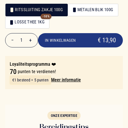
RITSSLUITING ZAKJE 100G
METALEN BLIK 100G
-10%
Verpakking
LOSSE THEE 1KG
Verpakking
€ 13,90
€ 13,90
−
+
1
IN WINKELWAGEN
Aantal
Loyaliteitsprogramma ❤️
70
punten te verdienen!
Meer informatie
€1 besteed = 5 punten
ONZE EXPERTISE
Bereidingstips