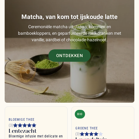
Matcha, van kom tot ijskoude latte
Ceremoniële matcha uit Japan, kommen en
bamboekloppers, en geparfumeerde melkdranken met
vanille, aardbei of chocolade-hazelnoot.
ONTDEKKEN
BIO
BLOEMIGE THEE
(3)
GROENE THEE
Lentezacht
(3)
Bloemige infusie met delicate en