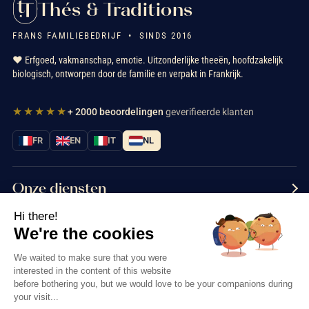
Thés & Traditions
FRANS FAMILIEBEDRIJF • SINDS 2016
❤️ Erfgoed, vakmanschap, emotie. Uitzonderlijke theeën, hoofdzakelijk
biologisch, ontworpen door de familie en verpakt in Frankrijk.
★★★★★
+ 2000 beoordelingen
geverifieerde klanten
FR
EN
IT
NL
Onze diensten
Hi there!
Informatie
We're the cookies
Neem contact met ons op
We waited to make sure that you were
interested in the content of this website
before bothering you, but we would love to be your companions during
your visit...