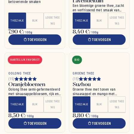
Lavendeltuin
betoverende smaken
Een bloemige groene thee, zacht
en verfrissend met smaak van
lavendel en munt
LOSSE THEE
LOSSE THEE
THEEZAKJE
BLIK
THEEZAKJE
BLIK
1KG
1KG
7,90 €
8,40 €
/ 100g
/ 100g
TOEVOEGEN
TOEVOEGEN
HARTELIJK FAVORIET
BIO
OOLONG THEE
GROENE THEE
(15)
(15)
Oranjebloemen
Suzhou
Oolong thee semi-gefermenteerd
Groene thee met tonen van
met sinaasappelbloesem, rijk en
sinaasappel en mango met
rustgevend
rozenblaadjes
LOSSE THEE
LOSSE THEE
THEEZAKJE
BLIK
THEEZAKJE
BLIK
1KG
1KG
8,50 €
8,80 €
/ 100g
/ 100g
TOEVOEGEN
TOEVOEGEN