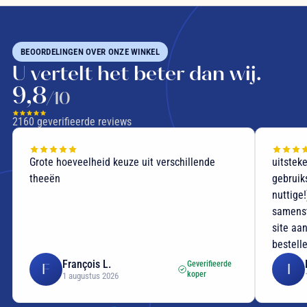
BEOORDELINGEN OVER ONZE WINKEL
U vertelt het beter dan wij.
9,8
/10
2160
geverifieerde reviews
Grote hoeveelheid keuze uit verschillende
uitstek
theeën
gebruik
nuttige
samenst
site aan
bestell
François L.
Geverifieerde
F
I
koper
1 augustus 2026