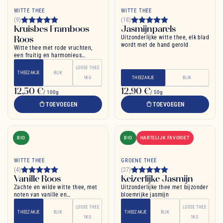
WITTE THEE
WITTE THEE
(9)
(18)
Kruisbes Framboos
Jasmijnparels
Roos
Uitzonderlijke witte thee, elk blad
wordt met de hand gerold
Witte thee met rode vruchten,
een fruitig en harmonieus
mengsel
LOSSE THEE
THEEZAKJE
BLIK
1KG
THEEZAKJE
BLIK
12,50 €
12,90 €
/ 100g
/ 50g
TOEVOEGEN
TOEVOEGEN
BIO
BIO
HARTELIJK FAVORIET
WITTE THEE
GROENE THEE
(4)
(27)
Vanille Roos
Keizerlijke Jasmijn
Zachte en wilde witte thee, met
Uitzonderlijke thee met bijzonder
noten van vanille en
bloemrijke jasmijn
rozenblaadjes
LOSSE THEE
LOSSE THEE
THEEZAKJE
BLIK
THEEZAKJE
BLIK
1KG
1KG