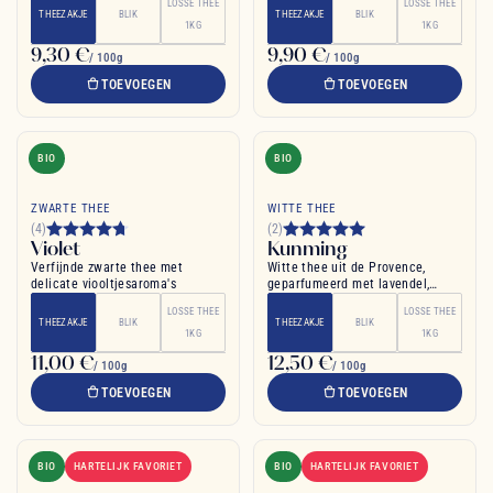
LOSSE THEE
LOSSE THEE
THEEZAKJE
BLIK
THEEZAKJE
BLIK
1KG
1KG
9,30 €
9,90 €
/ 100g
/ 100g
TOEVOEGEN
TOEVOEGEN
BIO
BIO
ZWARTE THEE
WITTE THEE
(4)
(2)
Violet
Kunming
Verfijnde zwarte thee met
Witte thee uit de Provence,
delicate viooltjesaroma's
geparfumeerd met lavendel,
rozemarijn en citroen
LOSSE THEE
LOSSE THEE
THEEZAKJE
BLIK
THEEZAKJE
BLIK
1KG
1KG
11,00 €
12,50 €
/ 100g
/ 100g
TOEVOEGEN
TOEVOEGEN
BIO
HARTELIJK FAVORIET
BIO
HARTELIJK FAVORIET