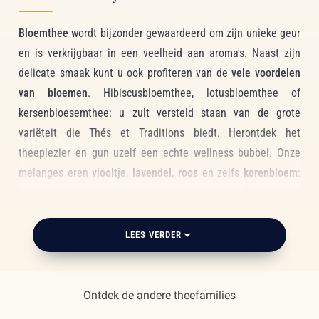
Bloemthee
wordt bijzonder gewaardeerd om zijn unieke geur
en is verkrijgbaar in een veelheid aan aroma's. Naast zijn
delicate smaak kunt u ook profiteren van de
vele voordelen
van bloemen
. Hibiscusbloemthee, lotusbloemthee of
kersenbloesemthee: u zult versteld staan van de grote
variëteit die Thés et Traditions biedt. Herontdek het
theeplezier en gun uzelf een echte wellness bubbel. Onze
melanges eren
viooltje
,
lavendel
,
roos
en zelfs
korenbloem
:
een verbluffende combinatie van geuren die u niet
onverschillig zal laten.
LEES VERDER
Jasmijnthee:
een klassieker
die
iedereen aanstaat
Ontdek de andere theefamilies
In onze collectie blijft jasmijnthee een grote klassieker voor