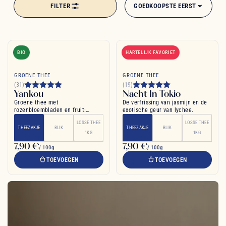
FILTER
GOEDKOOPSTE EERST
BIO
HARTELIJK FAVORIET
GROENE THEE
GROENE THEE
(31)
(19)
Yankou
Nacht In Tokio
Groene thee met
De verfrissing van jasmijn en de
rozenbloembladen en fruit:
exotische geur van lychee.
lekker en exotisch
LOSSE THEE
LOSSE THEE
THEEZAKJE
BLIK
THEEZAKJE
BLIK
1KG
1KG
7,90 €
7,90 €
/ 100g
/ 100g
TOEVOEGEN
TOEVOEGEN