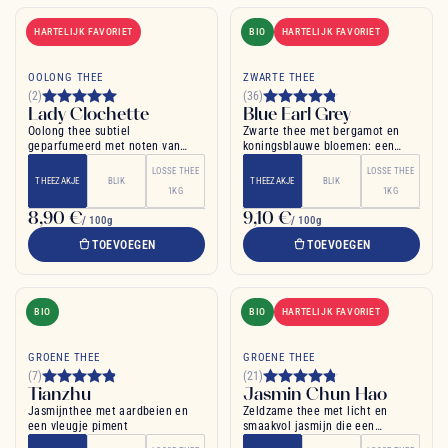
HARTELIJK FAVORIET
BIO
HARTELIJK FAVORIET
OOLONG THEE
ZWARTE THEE
(2)
(36)
Lady Clochette
Blue Earl Grey
Oolong thee subtiel
Zwarte thee met bergamot en
geparfumeerd met noten van
koningsblauwe bloemen: een
lelietje-van-dalen
verfijnde Engelse thee
LOSSE THEE
LOSSE THEE
THEEZAKJE
BLIK
THEEZAKJE
BLIK
1KG
1KG
8,90 €
9,10 €
/ 100g
/ 100g
TOEVOEGEN
TOEVOEGEN
BIO
BIO
HARTELIJK FAVORIET
GROENE THEE
GROENE THEE
(7)
(21)
Tianzhu
Jasmin Chun Hao
Jasmijnthee met aardbeien en
Zeldzame thee met licht en
een vleugje piment
smaakvol jasmijn die een
goudgele kleur oplevert