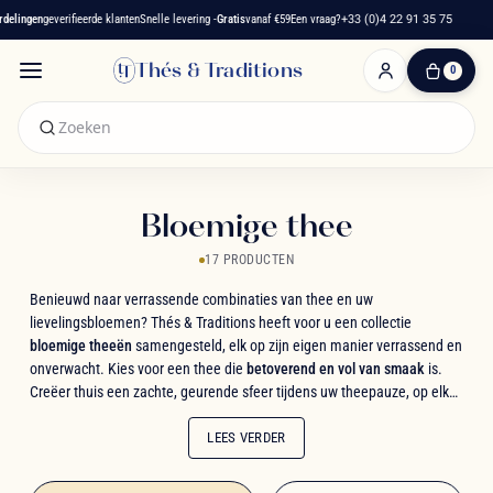
ingen
geverifieerde klanten
Snelle levering -
Gratis
vanaf €59
Een vraag?
+33 (0)4 22 91 35 75
Fra
Thés & Traditions
0
0
artikelen
-
€ 0,00
Winkelwagen
Bloemige thee
17 PRODUCTEN
Benieuwd naar verrassende combinaties van thee en uw
lievelingsbloemen? Thés & Traditions heeft voor u een collectie
bloemige theeën
samengesteld, elk op zijn eigen manier verrassend en
onverwacht. Kies voor een thee die
betoverend en vol van smaak
is.
Creëer thuis een zachte, geurende sfeer tijdens uw theepauze, op elk
moment van de dag.
LEES VERDER