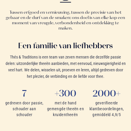
Tussen erfgoed en vernieuwing, tussen de precisie van het
gebaar en de durf van de smaken: ons doel is van elke kop een
moment van vreugde, verbondenheid en ontdekking te
maken.
Een familie van liefhebbers
Thés & Traditions is een team van zeven mensen die dezelfde passie
delen: uitzonderlijke theeën aanbieden, met eenvoud, nieuwsgierigheid en
veel hart. We delen, wisselen uit, proeven en leren, altijd gedreven door
het plezier, de verbinding en de liefde voor thee.
7
+300
2000+
gedreven door passie,
met de hand
geverifieerde
schouder aan
gemengde theeën en
klantbeoordelingen,
schouder
kruidentheeën
gemiddeld 4,9/5