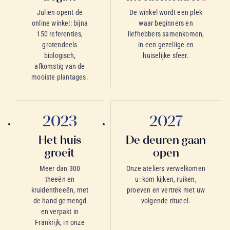
Julien opent de
De winkel wordt een plek
online winkel: bijna
waar beginners en
150 referenties,
liefhebbers samenkomen,
grotendeels
in een gezellige en
biologisch,
huiselijke sfeer.
afkomstig van de
mooiste plantages.
2023
2027
Het huis
De deuren gaan
groeit
open
Meer dan 300
Onze ateliers verwelkomen
theeën en
u: kom kijken, ruiken,
kruidentheeën, met
proeven en vertrek met uw
de hand gemengd
volgende ritueel.
en verpakt in
Frankrijk, in onze