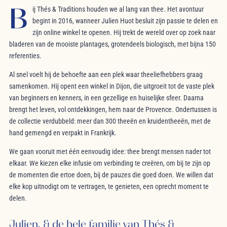
B
ij Thés & Traditions houden we al lang van thee. Het avontuur
begint in 2016, wanneer Julien Huot besluit zijn passie te delen en
zijn online winkel te openen. Hij trekt de wereld over op zoek naar
bladeren van de mooiste plantages, grotendeels biologisch, met bijna 150
referenties.
Al snel voelt hij de behoefte aan een plek waar theeliefhebbers graag
samenkomen. Hij opent een winkel in Dijon, die uitgroeit tot de vaste plek
van beginners en kenners, in een gezellige en huiselijke sfeer. Daarna
brengt het leven, vol ontdekkingen, hem naar de Provence. Ondertussen is
de collectie verdubbeld: meer dan 300 theeën en kruidentheeën, met de
hand gemengd en verpakt in Frankrijk.
We gaan vooruit met één eenvoudig idee: thee brengt mensen nader tot
elkaar. We kiezen elke infusie om verbinding te creëren, om bij te zijn op
de momenten die ertoe doen, bij de pauzes die goed doen. We willen dat
elke kop uitnodigt om te vertragen, te genieten, een oprecht moment te
delen.
Julien, & de hele familie van Thés &