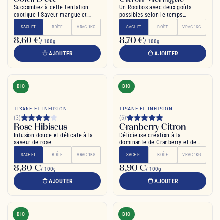
Succombez à cette tentation
Un Rooibos avec deux goûts
exotique ! Saveur mangue et
possibles selon le temps
passion
d'infusion
SACHET
BOÎTE
VRAC 1KG
SACHET
BOÎTE
VRAC 1KG
8,60 €
8,70 €
/ 100g
/ 100g
AJOUTER
AJOUTER
BIO
BIO
TISANE ET INFUSION
TISANE ET INFUSION
(3)
(6)
Rose Hibiscus
Cranberry Citron
Infusion douce et délicate à la
Délicieuse création à la
saveur de rose
dominante de Cranberry et de
citron
SACHET
BOÎTE
VRAC 1KG
SACHET
BOÎTE
VRAC 1KG
8,80 €
8,90 €
/ 100g
/ 100g
AJOUTER
AJOUTER
BIO
BIO