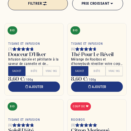
FILTRER
PRIX CROISSANT
voyage sensoriel où chaque gorgée vous rapproche d'un équilibre
parfait entre santé et plaisir. Préparez-vous à redécouvrir cette boisson
ancestrale sous un nouveau jour, où tradition et innovation se mêlent
pour créer des mélanges aussi surprenants que délicieux.
BIO
BIO
TISANE ET INFUSION
TISANE ET INFUSION
(7)
(6)
Douceur D'Hiver
Thé Pour Le Réveil
Infusion épicée et pétillante à la
Mélange de Rooibos et
saveur de cannelle et de
d'honeybush réveiller votre corps
mandarine
en douceur
SACHET
BOÎTE
VRAC 1KG
SACHET
BOÎTE
VRAC 1KG
8,60 €
8,60 €
/ 100g
/ 100g
AJOUTER
AJOUTER
BIO
COUP DE ❤
TISANE ET INFUSION
ROOIBOS
(6)
(8)
Soleil D'été
Citron Meringué