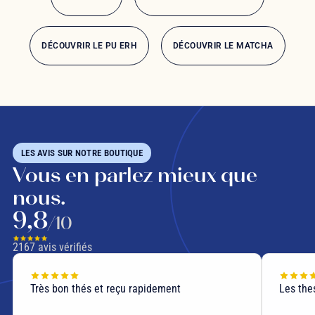
DÉCOUVRIR LE PU ERH
DÉCOUVRIR LE MATCHA
LES AVIS SUR NOTRE BOUTIQUE
Vous en parlez mieux que
nous.
9,8
/10
2167
avis vérifiés
Très bon thés et reçu rapidement
Les thes