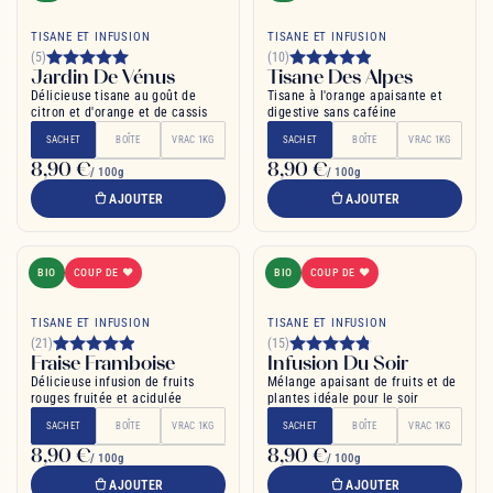
TISANE ET INFUSION
TISANE ET INFUSION
(5)
(10)
Jardin De Vénus
Tisane Des Alpes
Délicieuse tisane au goût de
Tisane à l'orange apaisante et
citron et d'orange et de cassis
digestive sans caféine
SACHET
BOÎTE
VRAC 1KG
SACHET
BOÎTE
VRAC 1KG
8,90 €
8,90 €
/ 100g
/ 100g
AJOUTER
AJOUTER
BIO
COUP DE ❤
BIO
COUP DE ❤
TISANE ET INFUSION
TISANE ET INFUSION
(21)
(15)
Fraise Framboise
Infusion Du Soir
Délicieuse infusion de fruits
Mélange apaisant de fruits et de
rouges fruitée et acidulée
plantes idéale pour le soir
SACHET
BOÎTE
VRAC 1KG
SACHET
BOÎTE
VRAC 1KG
8,90 €
8,90 €
/ 100g
/ 100g
AJOUTER
AJOUTER