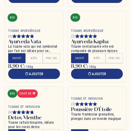
BIO
BIO
TISANE AYURVÉDIQUE
TISANE AYURVÉDIQUE
(6)
(2)
Ayurveda Vata
Ayurveda Kapha
La tisane vata qui est symbolisé
Tisane revitalisante elle est
par l’air est idéale pour se
composée de plusieurs épices
relaxer
SACHET
BOÎTE
VRAC 1KG
SACHET
BOÎTE
VRAC 1KG
8,90 €
8,90 €
/ 100g
/ 100g
AJOUTER
AJOUTER
BIO
COUP DE ❤
TISANE ET INFUSION
(3)
TISANE ET INFUSION
Poussière D'Étoile
(6)
Tisane framboise grenadine,
Detox Menthe
plongez dans un monde magique
Tisane rafraîchissante, idéale
pour les cures detox