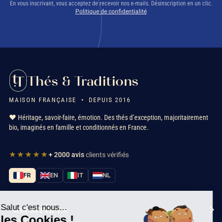
En vous inscrivant, vous acceptez de recevoir nos e-mails. Désinscription en un clic.
Politique de confidentialité
Thés & Traditions
MAISON FRANÇAISE • DEPUIS 2016
❤️ Héritage, savoir-faire, émotion. Des thés d’exception, majoritairement
bio, imaginés en famille et conditionnés en France.
★★★★★
+ 2000 avis
clients vérifiés
FR
EN
IT
NL
Salut c'est nous...
Nos services
les Cookies !