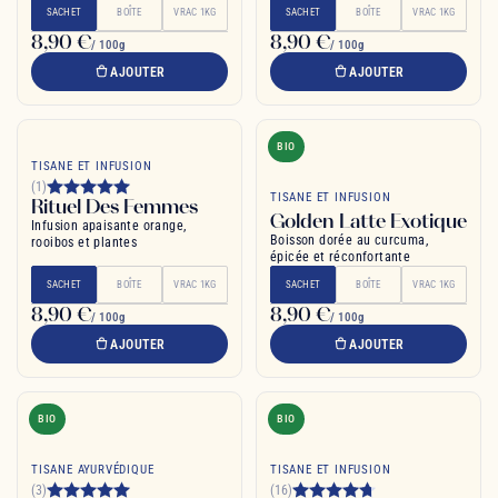
SACHET
BOÎTE
VRAC 1KG
SACHET
BOÎTE
VRAC 1KG
8,90 €
8,90 €
/ 100g
/ 100g
AJOUTER
AJOUTER
BIO
TISANE ET INFUSION
(1)
TISANE ET INFUSION
Rituel Des Femmes
Golden Latte Exotique
Infusion apaisante orange,
Boisson dorée au curcuma,
rooibos et plantes
épicée et réconfortante
SACHET
BOÎTE
VRAC 1KG
SACHET
BOÎTE
VRAC 1KG
8,90 €
8,90 €
/ 100g
/ 100g
AJOUTER
AJOUTER
BIO
BIO
TISANE AYURVÉDIQUE
TISANE ET INFUSION
(3)
(16)