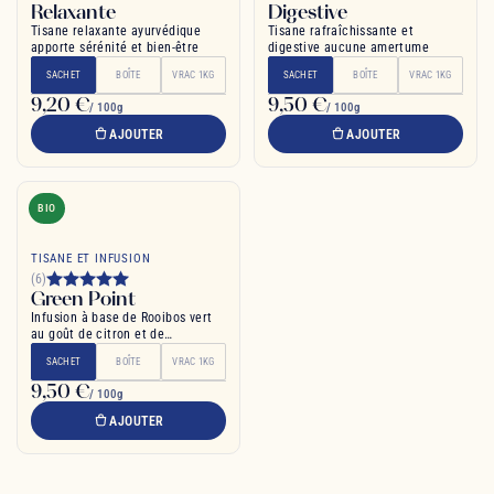
Relaxante
Digestive
Tisane relaxante ayurvédique
Tisane rafraîchissante et
apporte sérénité et bien-être
digestive aucune amertume
SACHET
BOÎTE
VRAC 1KG
SACHET
BOÎTE
VRAC 1KG
9,20 €
9,50 €
/ 100g
/ 100g
AJOUTER
AJOUTER
BIO
TISANE ET INFUSION
(6)
Green Point
Infusion à base de Rooibos vert
au goût de citron et de
calamansi
SACHET
BOÎTE
VRAC 1KG
9,50 €
/ 100g
AJOUTER