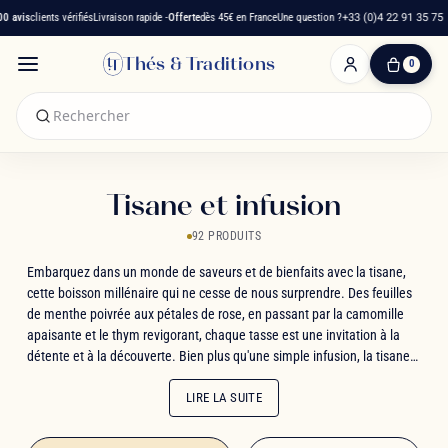
avis
clients vérifiés
Livraison rapide -
Offerte
dès 45€ en France
Une question ?
+33 (0)4 22 91 35 75
Thés & Traditions
0
0
produit(s)
-
0,00 €
Mon
panier
Tisane et infusion
92 PRODUITS
Embarquez dans un monde de saveurs et de bienfaits avec la tisane,
cette boisson millénaire qui ne cesse de nous surprendre. Des feuilles
de menthe poivrée aux pétales de rose, en passant par la camomille
apaisante et le thym revigorant, chaque tasse est une invitation à la
détente et à la découverte. Bien plus qu'une simple infusion, la tisane
est un véritable élixir de bien-être, alliant les vertus médicinales des
plantes à des notes gourmandes et fruitées. Que vous soyez amateur
LIRE LA SUITE
de saveurs exotiques comme la mangue et l'ananas, ou adepte des
classiques comme la verveine et le tilleul, laissez-vous guider dans ce