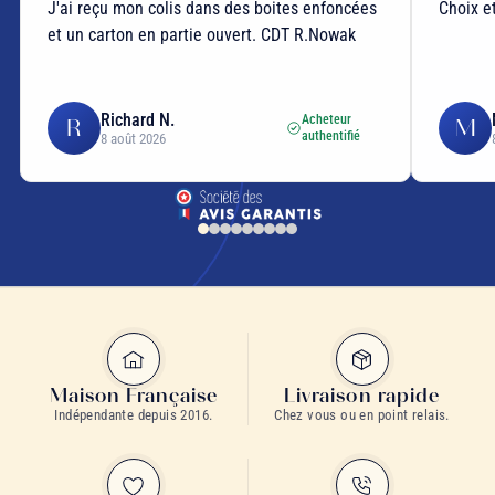
J'ai reçu mon colis dans des boites enfoncées
Choix et
et un carton en partie ouvert. CDT R.Nowak
Richard N.
Acheteur
R
M
authentifié
8 août 2026
Maison Française
Livraison rapide
Indépendante depuis 2016.
Chez vous ou en point relais.