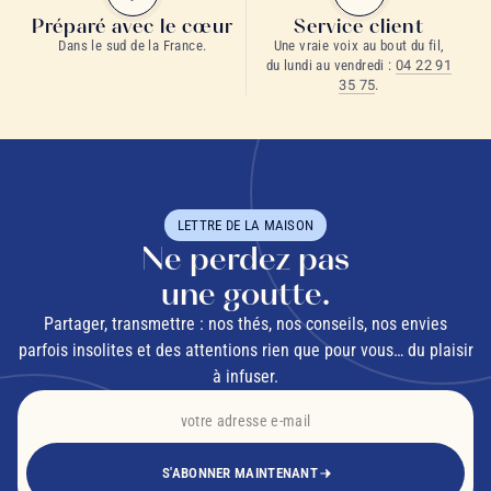
Préparé avec le cœur
Service client
Qu'est-ce qu'une tisane sommeil ?
Dans le sud de la France.
Une vraie voix au bout du fil,
du lundi au vendredi :
04 22 91
35 75
.
LETTRE DE LA MAISON
Quelles plantes trouve-t-on dans une tisane du soir ?
Ne perdez pas
une goutte.
Partager, transmettre : nos thés, nos conseils, nos envies
parfois insolites et des attentions rien que pour vous… du plaisir
à infuser.
Quand boire une tisane sommeil ?
S'ABONNER MAINTENANT