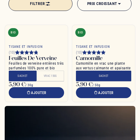
FILTRER
PRIX CROISSANT
BIO
BIO
TISANE ET INFUSION
TISANE ET INFUSION
(10)
(10)
Feuilles De Verveine
Camomille
Feuilles de verveine entières très
Camomille en vrac une plante
parfumées 100% pure et bio
aux vertus calmante et apaisante
SACHET
VRAC 150G
SACHET
5,90 €
5,90 €
/ 30g
/ 50g
AJOUTER
AJOUTER