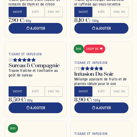
romarin de thym et de citron
et raffinée qui vous recentre
SACHET
BOÎTE
VRAC 1KG
SACHET
BOÎTE
VRAC 1KG
7,90 €
8,10 €
/ 80g
/ 100g
AJOUTER
AJOUTER
BIO
COUP DE ❤
TISANE ET INFUSION
(3)
TISANE ET INFUSION
Sureau & Compagnie
(15)
Tisane fraîche et tonifiante au
Infusion Du Soir
goût de sureau
Mélange apaisant de fruits et de
plantes idéale pour le soir
SACHET
BOÎTE
VRAC 1KG
SACHET
BOÎTE
VRAC 1KG
8,50 €
8,90 €
/ 80g
/ 100g
AJOUTER
AJOUTER
BIO
TISANE ET INFUSION