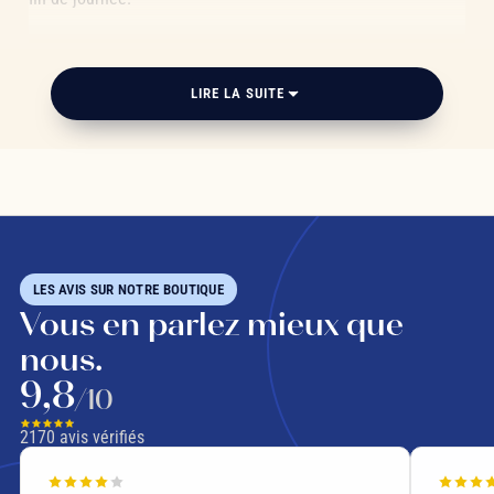
Sans théine ni caféine, ces
tisanes du soir
se dégustent au
calme, loin des écrans, comme un moment pour soi. Servies
LIRE LA SUITE
bien chaudes, légèrement adoucies de miel si on le souhaite,
elles accompagnent en douceur la transition vers la nuit.
camomille
tilleul
verveine
mélisse
fleur d'oranger
lavande
LES AVIS SUR NOTRE BOUTIQUE
Vous en parlez mieux que
tisane pour dormir
nous.
tisane relaxante
9,8
/10
2170
avis vérifiés