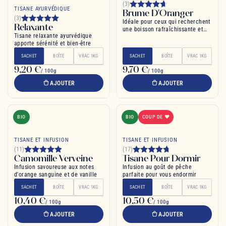
(3)
TISANE AYURVÉDIQUE
Brume D'Oranger
(3)
Idéale pour ceux qui recherchent
Relaxante
une boisson rafraîchissante et
Tisane relaxante ayurvédique
apaisante
apporte sérénité et bien-être
SACHET
BOÎTE
VRAC 1KG
SACHET
BOÎTE
VRAC 1KG
9,20 €
9,70 €
/ 100g
/ 100g
AJOUTER
AJOUTER
BIO
BIO
COUP DE ❤
TISANE ET INFUSION
TISANE ET INFUSION
(11)
(17)
Camomille Verveine
Tisane Pour Dormir
Infusion savoureuse aux notes
Infusion au goût de pêche
d'orange sanguine et de vanille
parfaite pour vous endormir
SACHET
BOÎTE
VRAC 1KG
SACHET
BOÎTE
VRAC 1KG
10,40 €
10,50 €
/ 100g
/ 100g
AJOUTER
AJOUTER