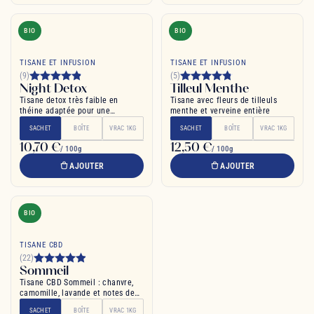
BIO
BIO
TISANE ET INFUSION
TISANE ET INFUSION
(9)
(5)
Night Detox
Tilleul Menthe
Tisane detox très faible en
Tisane avec fleurs de tilleuls
théine adaptée pour une
menthe et verveine entière
consommation le soir
SACHET
BOÎTE
VRAC 1KG
SACHET
BOÎTE
VRAC 1KG
10,70 €
12,50 €
/ 100g
/ 100g
AJOUTER
AJOUTER
BIO
TISANE CBD
(22)
Sommeil
Tisane CBD Sommeil : chanvre,
camomille, lavande et notes de
pêche
SACHET
BOÎTE
VRAC 1KG