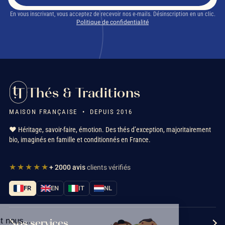
En vous inscrivant, vous acceptez de recevoir nos e-mails. Désinscription en un clic.
Politique de confidentialité
Une tisane sommeil contient-elle de la théine ?
Thés & Traditions
MAISON FRANÇAISE • DEPUIS 2016
❤️ Héritage, savoir-faire, émotion. Des thés d’exception, majoritairement
bio, imaginés en famille et conditionnés en France.
Tisane pour dormir
Infusion du
★★★★★
+ 2000 avis
clients vérifiés
soir
FR
EN
IT
NL
Camomille
feuilles de
Verveine
Tisane Tilleul Menthe
Salut c'est nous...
Nos services