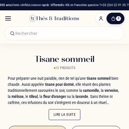
 avis
clients vérifiés
Livraison rapide -
Offerte
dès 45€ en France
Une question ?
+33 (0)4 22 91 35 75
Thés & Traditions
0
0
produit(s)
-
0,00 €
Mon
panier
Tisane sommeil
13 PRODUITS
Pour préparer une nuit paisible, rien de tel qu'une
tisane sommeil
bien
chaude. Aussi appelée
tisane pour dormir
, elle réunit des plantes
traditionnellement savourées le soir, comme la
camomille
, la
verveine
,
la
mélisse
, le
tilleul
, la
fleur d'oranger
ou la
lavande
. Sans théine ni
caféine, ces infusions du soir s'intègrent en douceur à un rituel
apaisant, après une longue journée. Découvrez notre sélection de
tisanes pour dormir
et de tisanes relaxantes, à savourer au calme.
LIRE LA SUITE