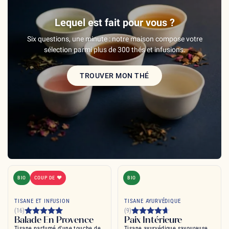
Lequel est fait pour vous ?
Six questions, une minute : notre maison compose votre
sélection parmi plus de 300 thés et infusions.
TROUVER MON THÉ
BIO
COUP DE ❤
BIO
TISANE ET INFUSION
TISANE AYURVÉDIQUE
(16)
(9)
Balade En Provence
Paix Intérieure
Tisane parfumé d'une touche de
Tisane ayurvédique savoureuse