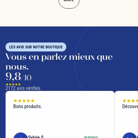
MATÉ
LES AVIS SUR NOTRE BOUTIQUE
Vous en parlez mieux que
nous.
9,8
/10
2172
avis vérifiés
Bons produits.
Découve
Sylvie S.
Acheteur