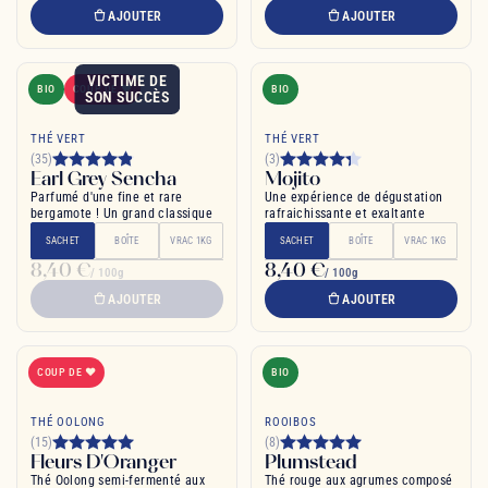
AJOUTER
AJOUTER
VICTIME DE
BIO
COUP DE ❤
BIO
SON SUCCÈS
THÉ VERT
THÉ VERT
(35)
(3)
Earl Grey Sencha
Mojito
Parfumé d'une fine et rare
Une expérience de dégustation
bergamote ! Un grand classique
rafraichissante et exaltante
SACHET
BOÎTE
VRAC 1KG
SACHET
BOÎTE
VRAC 1KG
8,40 €
8,40 €
/ 100g
/ 100g
AJOUTER
AJOUTER
COUP DE ❤
BIO
THÉ OOLONG
ROOIBOS
(15)
(8)
Fleurs D'Oranger
Plumstead
Thé Oolong semi-fermenté aux
Thé rouge aux agrumes composé