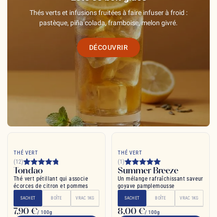
Thés verts et infusions fruitées à faire infuser à froid :
pastèque, piña colada, framboise, melon givré.
DÉCOUVRIR
THÉ VERT
THÉ VERT
(12)
(1)
Tondao
Summer Breeze
Thé vert pétillant qui associe
Un mélange rafraîchissant saveur
écorces de citron et pommes
goyave pamplemousse
SACHET
BOÎTE
VRAC 1KG
SACHET
BOÎTE
VRAC 1KG
7,90 €
8,00 €
/ 100g
/ 100g