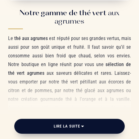
Notre gamme de thé vert
aux
agrumes
Le
thé aux agrumes
est réputé pour ses grandes vertus, mais
aussi pour son goût unique et fruité. Il faut savoir qu'il se
consomme aussi bien froid que chaud, selon vos envies.
Notre boutique en ligne réunit pour vous une
sélection de
thé vert agrumes
aux saveurs délicates et rares. Laissez-
vous emporter par notre thé vert pétillant aux écorces de
citron et de pommes, par notre thé glacé aux agrumes ou
notre création gourmande thé à l'orange et à la vanille.
Appréciez le subtil mélange des arômes et profitez d'un
moment de plaisir et de détente ! Une bonne tasse de thé
vert sera tout au long de l'année l'alliée idéale pour lutter
LIRE LA SUITE
contre la fatigue et pour vous accompagner dans votre perte