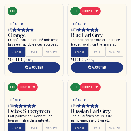
BIO
BIO
COUP DE ❤
THÉ NOIR
THÉ NOIR
(6)
(37)
Orange
Blue Earl Grey
Le goût robuste du thé noir avec
Thé noir bergamote et fleurs de
la saveur acidulée des écorces
bleuet royal : un thé anglais
d'orange
raffiné
SACHET
BOÎTE
VRAC 1KG
SACHET
BOÎTE
VRAC 1KG
9,00 €
9,10 €
/ 100g
/ 100g
AJOUTER
AJOUTER
BIO
COUP DE ❤
BIO
COUP DE ❤
THÉ VERT
THÉ NOIR
(20)
(49)
Detox Supergreen
Russian Earl Grey
Fort pouvoir antioxydant une
Thé au arômes naturels de
boisson rafraîchissante et
pamplemousse citron et
détoxifiante
bergamote
SACHET
BOÎTE
VRAC 1KG
SACHET
BOÎTE
VRAC 1KG