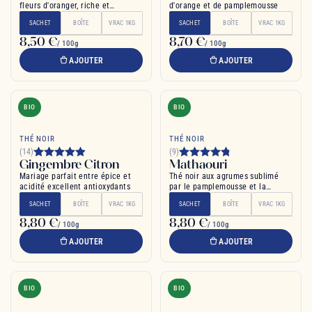
fleurs d'oranger, riche et
d'orange et de pamplemousse
apaisant
SACHET
BOÎTE
VRAC 1KG
SACHET
BOÎTE
VRAC 1KG
8,50 €
8,70 €
/ 100g
/ 100g
AJOUTER
AJOUTER
BIO
BIO
THÉ NOIR
THÉ NOIR
(14)
(9)
Gingembre Citron
Mathaouri
Mariage parfait entre épice et
Thé noir aux agrumes sublimé
acidité excellent antioxydants
par le pamplemousse et la
mandarine
SACHET
BOÎTE
VRAC 1KG
SACHET
BOÎTE
VRAC 1KG
8,80 €
8,80 €
/ 100g
/ 100g
AJOUTER
AJOUTER
BIO
BIO