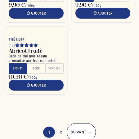
9,90 €
9,90 €
/ 100g
/ 100g
AJOUTER
AJOUTER
THÉ NOIR
(10)
Abricot Fruité
Base de thé noir Assam
aromatisé aux fruits du soleil
SACHET
BOÎTE
VRAC 1KG
10,50 €
/ 100g
AJOUTER
1
2
SUIVANT →