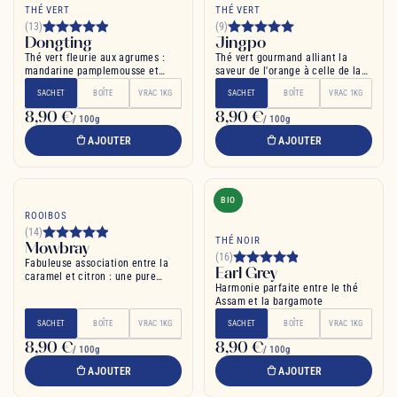
THÉ VERT
THÉ VERT
(13)
(9)
Dongting
Jingpo
Thé vert fleurie aux agrumes :
Thé vert gourmand alliant la
mandarine pamplemousse et
saveur de l'orange à celle de la
mangue
vanille
SACHET
BOÎTE
VRAC 1KG
SACHET
BOÎTE
VRAC 1KG
8,90 €
8,90 €
/ 100g
/ 100g
AJOUTER
AJOUTER
BIO
ROOIBOS
(14)
THÉ NOIR
Mowbray
(16)
Fabuleuse association entre la
Earl Grey
caramel et citron : une pure
Harmonie parfaite entre le thé
gourmandise
Assam et la bargamote
SACHET
BOÎTE
VRAC 1KG
SACHET
BOÎTE
VRAC 1KG
8,90 €
8,90 €
/ 100g
/ 100g
AJOUTER
AJOUTER