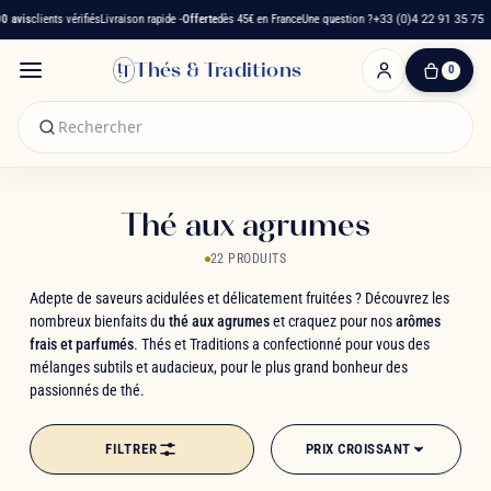
is
clients vérifiés
Livraison rapide -
Offerte
dès 45€ en France
Une question ?
+33 (0)4 22 91 35 75
Thés & Traditions
0
0
produit(s)
-
0,00 €
Mon
panier
Thé aux agrumes
22 PRODUITS
Adepte de saveurs acidulées et délicatement fruitées ? Découvrez les
nombreux bienfaits du
thé aux agrumes
et craquez pour nos
arômes
frais et parfumés
. Thés et Traditions a confectionné pour vous des
mélanges subtils et audacieux, pour le plus grand bonheur des
passionnés de thé.
FILTRER
PRIX CROISSANT