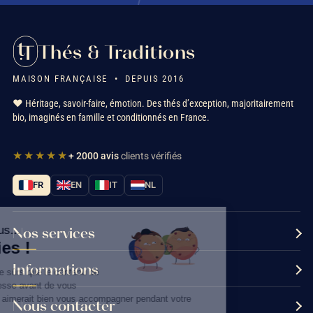
Thés & Traditions
MAISON FRANÇAISE • DEPUIS 2016
❤️ Héritage, savoir-faire, émotion. Des thés d’exception, majoritairement
bio, imaginés en famille et conditionnés en France.
★★★★★
+ 2000 avis
clients vérifiés
FR
EN
IT
NL
Salut c'est nous...
Nos services
les Cookies !
Informations
On a attendu d'être sûrs que le contenu de
ce site vous intéresse avant de vous
déranger, mais on aimerait bien vous accompagner pendant votre
Nous contacter
visite...