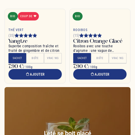
BIO
COUP DE ❤
BIO
THÉ VERT
ROOIBOS
(35)
(15)
Yangtze
Citron Orange Glacé
Superbe composition fraîche et
Rooibos avec une touche
fruité de gingembre et de citron
d'agrume : une vague de
fraîcheur
SACHET
BOÎTE
VRAC 1KG
SACHET
BOÎTE
VRAC 1KG
7,90 €
7,90 €
/ 100g
/ 100g
AJOUTER
AJOUTER
L'été se boit glacé