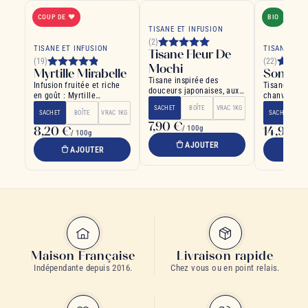
COUP DE ❤
BIO
TISANE ET INFUSION
(2)
TISANE ET INFUSION
TISANE CBD
Tisane Fleur De
(19)
(22)
Mochi
Myrtille Mirabelle
Sommei
Tisane inspirée des
Infusion fruitée et riche
Tisane CBD 
douceurs japonaises, aux
en goût : Myrtille
chanvre, ca
notes de framboise
mirabelle griotte...
lavande et 
SACHET
BOÎTE
VRAC 1KG
SACHET
BOÎTE
VRAC 1KG
SACHET
B
7,90 €
8,20 €
/ 100g
14,90 €
/ 100g
/
AJOUTER
AJOUTER
A
Maison Française
Livraison rapide
Indépendante depuis 2016.
Chez vous ou en point relais.