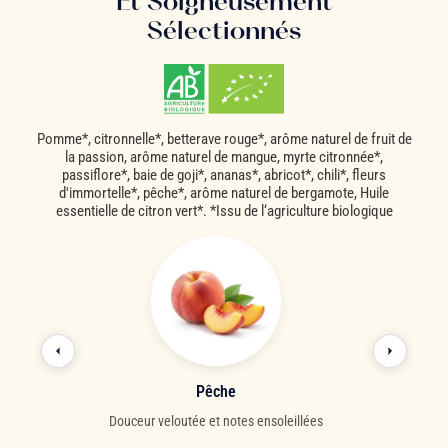
Et Soigneusement
Sélectionnés
Pomme*, citronnelle*, betterave rouge*, arôme naturel de fruit de
la passion, arôme naturel de mangue, myrte citronnée*,
passiflore*, baie de goji*, ananas*, abricot*, chili*, fleurs
d'immortelle*, pêche*, arôme naturel de bergamote, Huile
essentielle de citron vert*. *Issu de l‘agriculture biologique
oji
Pêche
An
iches et sucrés
Douceur veloutée et notes ensoleillées
Fruit exotique 