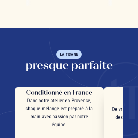
LA TISANE
presque parfaite
Conditionné en France
Des 
d'
Dans notre atelier en Provence,
chaque mélange est préparé à la
De vrais mor
main avec passion par notre
des plantes
équipe.
d'orig
s