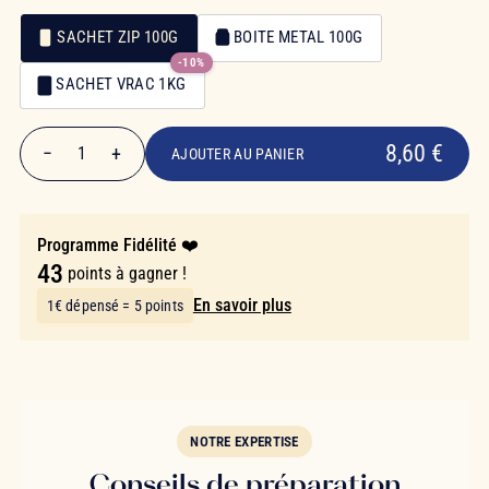
SACHET ZIP 100G
BOITE METAL 100G
-10%
Emballage
SACHET VRAC 1KG
Emballage
8,60 €
8,60 €
−
+
1
AJOUTER AU PANIER
Quantité
Programme Fidélité ❤️
43
points à gagner !
En savoir plus
1€ dépensé = 5 points
NOTRE EXPERTISE
Conseils de préparation