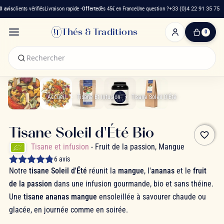
vis
clients vérifiés
Livraison rapide -
Offerte
dès 45€ en France
Une question ?
+33 (0)4 22 91 35 75
Thés & Traditions
0
0
produit(s)
-
0,00 €
Mon
panier
Accueil
Tisane Et Infusion
Tisane Soleil D'Été
Tisane Soleil d'Été Bio
favorite_border
Tisane et infusion
- Fruit de la passion, Mangue
6 avis
Notre
tisane Soleil d'Été
réunit la
mangue
, l'
ananas
et le
fruit
de la passion
dans une infusion gourmande, bio et sans théine.
Une
tisane ananas mangue
ensoleillée à savourer chaude ou
glacée, en journée comme en soirée.