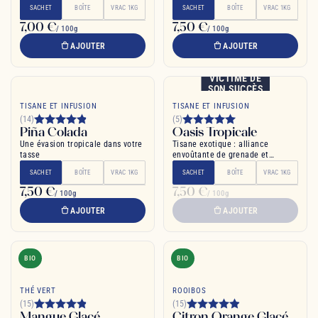
estivale
SACHET
BOÎTE
VRAC 1KG
SACHET
BOÎTE
VRAC 1KG
7,00 €
7,50 €
/ 100g
/ 100g
AJOUTER
AJOUTER
VICTIME DE
SON SUCCÈS
TISANE ET INFUSION
TISANE ET INFUSION
(14)
(5)
Piña Colada
Oasis Tropicale
Une évasion tropicale dans votre
Tisane exotique : alliance
tasse
envoûtante de grenade et
mangue, détente assurée
SACHET
BOÎTE
VRAC 1KG
SACHET
BOÎTE
VRAC 1KG
7,50 €
7,50 €
/ 100g
/ 100g
AJOUTER
AJOUTER
BIO
BIO
THÉ VERT
ROOIBOS
(15)
(15)
Mangue Glacé
Citron Orange Glacé