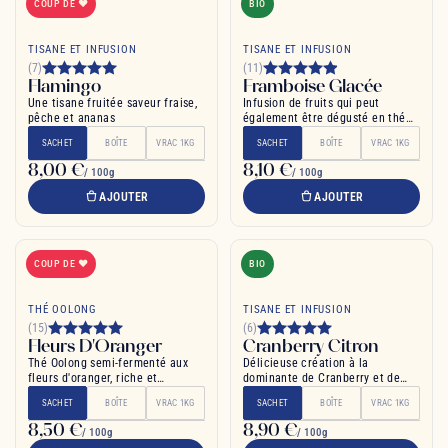
COUP DE ❤
BIO
TISANE ET INFUSION
TISANE ET INFUSION
(7)
(11)
Flamingo
Framboise Glacée
Une tisane fruitée saveur fraise,
Infusion de fruits qui peut
pêche et ananas
également être dégusté en thé
glacé
SACHET
BOÎTE
VRAC 1KG
SACHET
BOÎTE
VRAC 1KG
8,00 €
8,10 €
/ 100g
/ 100g
AJOUTER
AJOUTER
COUP DE ❤
BIO
THÉ OOLONG
TISANE ET INFUSION
(15)
(6)
Fleurs D'Oranger
Cranberry Citron
Thé Oolong semi-fermenté aux
Délicieuse création à la
fleurs d'oranger, riche et
dominante de Cranberry et de
apaisant
citron
SACHET
BOÎTE
VRAC 1KG
SACHET
BOÎTE
VRAC 1KG
8,50 €
8,90 €
/ 100g
/ 100g