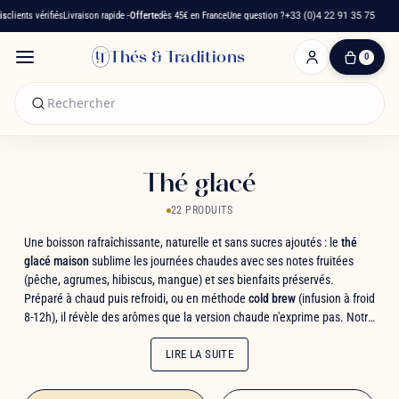
ents vérifiés
Livraison rapide -
Offerte
dès 45€ en France
Une question ?
+33 (0)4 22 91 35 75
M
Thés & Traditions
0
0
produit(s)
-
0,00 €
Mon
panier
Thé glacé
22 PRODUITS
Une boisson rafraîchissante, naturelle et sans sucres ajoutés : le
thé
glacé maison
sublime les journées chaudes avec ses notes fruitées
(pêche, agrumes, hibiscus, mangue) et ses bienfaits préservés.
Préparé à chaud puis refroidi, ou en méthode
cold brew
(infusion à froid
8-12h), il révèle des arômes que la version chaude n'exprime pas. Notre
sélection de 22 thés et tisanes
se prête particulièrement à cette
préparation : thés verts japonais, rooibos aux agrumes, tisanes fruitées
LIRE LA SUITE
sans théine pour les enfants. Découvrez nos recettes, conseils d'expert
et astuces pour réussir votre boisson estivale.