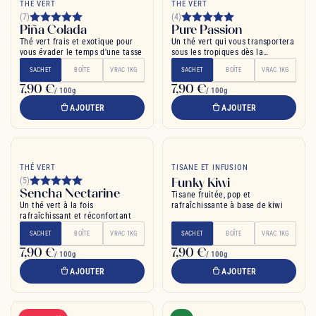
THÉ VERT
THÉ VERT
(7)
(4)
Piña Colada
Pure Passion
Thé vert frais et exotique pour
Un thé vert qui vous transportera
vous évader le temps d'une tasse
sous les tropiques dès la
première gorgée
SACHET
BOÎTE
VRAC 1KG
SACHET
BOÎTE
VRAC 1KG
7,90 €
7,90 €
/ 100g
/ 100g
AJOUTER
AJOUTER
THÉ VERT
TISANE ET INFUSION
Funky Kiwi
(5)
Sencha Nectarine
Tisane fruitée, pop et
Un thé vert à la fois
rafraîchissante à base de kiwi
rafraîchissant et réconfortant
SACHET
BOÎTE
VRAC 1KG
SACHET
BOÎTE
VRAC 1KG
7,90 €
7,90 €
/ 100g
/ 100g
AJOUTER
AJOUTER