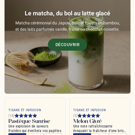
Le matcha, du bol au latte glacé
Matcha cérémonial du Japon, bols et fouets en bambou,
et des laits parfumés vanille, fraise ou chocolat-noisette.
DÉCOUVRIR
TISANE ET INFUSION
TISANE ET INFUSION
(14)
(5)
Pastèque Sunrise
Melon Givré
Une explosion de saveurs
Une note rafraîchissante
fruitées qui éveillera vos papilles
évoquant la fraîcheur d'une brise