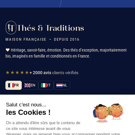
Thés & Traditions
MAISON FRANÇAISE • DEPUIS 2016
❤️ Héritage, savoir-faire, émotion. Des thés d’exception, majoritairement
bio, imaginés en famille et conditionnés en France.
★★★★★
+ 2000 avis
clients vérifiés
FR
EN
IT
NL
Salut c'est nous...
Nos services
les Cookies !
Informations
On a attendu d'être sûrs que le contenu de
ce site vous intéresse avant de vous
café glacé
déranger, mais on aimerait bien vous accompagner pendant votre