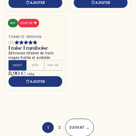
AJOUTER
AJOUTER
BIO
COUP DE ❤
TISANE ET INFUSION
(21)
Fraise Framboise
Délicieuse infusion de fruits
rouges fruitée et acidulée
SACHET
BOÎTE
VRAC 1KG
8,90 €
/ 100g
AJOUTER
1
2
SUIVANT →