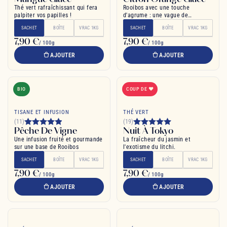
Thé vert rafraîchissant qui fera
Rooibos avec une touche
palpiter vos papilles !
d'agrume : une vague de
fraîcheur
SACHET
BOÎTE
VRAC 1KG
SACHET
BOÎTE
VRAC 1KG
7,90 €
7,90 €
/ 100g
/ 100g
AJOUTER
AJOUTER
BIO
COUP DE ❤
TISANE ET INFUSION
THÉ VERT
(11)
(19)
Pêche De Vigne
Nuit À Tokyo
Une infusion fruité et gourmande
La fraîcheur du jasmin et
sur une base de Rooibos
l'exotisme du litchi.
SACHET
BOÎTE
VRAC 1KG
SACHET
BOÎTE
VRAC 1KG
7,90 €
7,90 €
/ 100g
/ 100g
AJOUTER
AJOUTER