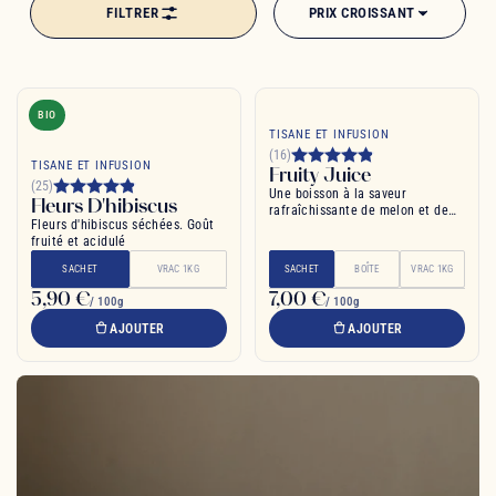
FILTRER
PRIX CROISSANT
BIO
TISANE ET INFUSION
(16)
TISANE ET INFUSION
Fruity Juice
(25)
Une boisson à la saveur
Fleurs D'hibiscus
rafraîchissante de melon et de
Fleurs d'hibiscus séchées. Goût
pêche
fruité et acidulé
SACHET
VRAC 1KG
SACHET
BOÎTE
VRAC 1KG
5,90 €
7,00 €
/ 100g
/ 100g
AJOUTER
AJOUTER