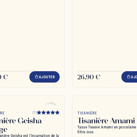
0 €
26,90 €
AJOUTER
AJ
favorite_border
(1)
ÈRE
TISANIÈRE
nière Geisha
Tisanière Amami
ge
Tasse Teaeve Amami en porcelaine
filtre inox
anière Geisha est l'incarnation de la