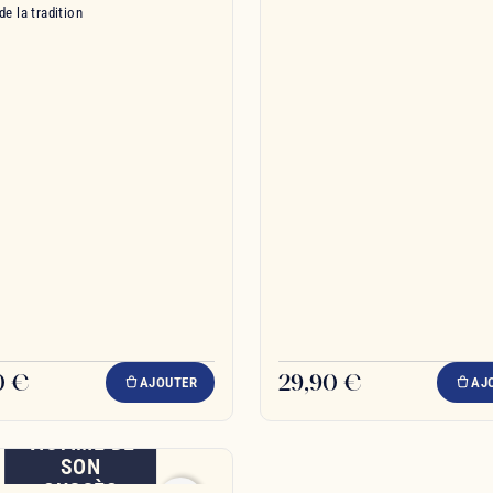
de la tradition
0 €
29,90 €
AJOUTER
AJ
VICTIME DE
SON
SUCCÈS