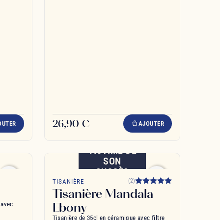
26,90 €
OUTER
AJOUTER
VICTIME DE
SON
SUCCÈS
favorite_border
favorite_border
(2)
TISANIÈRE
Tisanière Mandala
Ebony
 avec
Tisanière de 35cl en céramique avec filtre