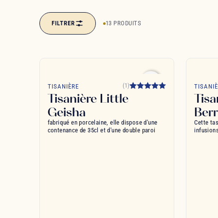
FILTRER
13 PRODUITS
favorite_border
(1)
TISANIÈRE
TISANI
Tisanière Little
Tisa
Geisha
Berr
fabriqué en porcelaine, elle dispose d'une
Cette ta
contenance de 35cl et d'une double paroi
infusion