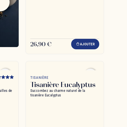
26,90 €
AJOUTER
favorite_border
favorite_border
TISANIÈRE
Tisanière Eucalyptus
illes de
Succombez au charme naturel de la
tisanière Eucalyptus