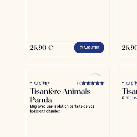
26,90 €
26,9
AJOUTER
favorite_border
(1)
TISANIÈRE
TISANI
Tisanière Animals
Tisa
Panda
Savourez
Mug avec une isolation parfaite de vos
boissons chaudes