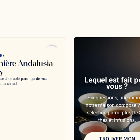
favorite_border
ÈRE
nière Andalusia
y
Lequel est fait p
sse à double paroi garde vos
s au chaud
vous ?
Six questions, une minu
notre maison compose v
sélection parmi plus de
thés et infusions.
TROUVER MON