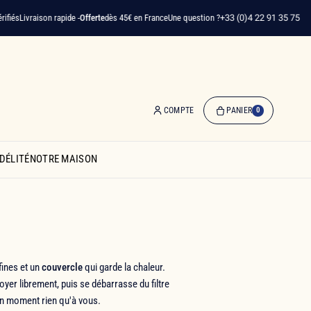
ivraison rapide -
Offerte
dès 45€ en France
Une question ?
+33 (0)4 22 91 35 75
COMPTE
PANIER
0
0
produit(s)
DÉLITÉ
NOTRE MAISON
-
0,00 €
Mon
panier
fines et un
couvercle
qui garde la chaleur.
yer librement, puis se débarrasse du filtre
un moment rien qu'à vous.