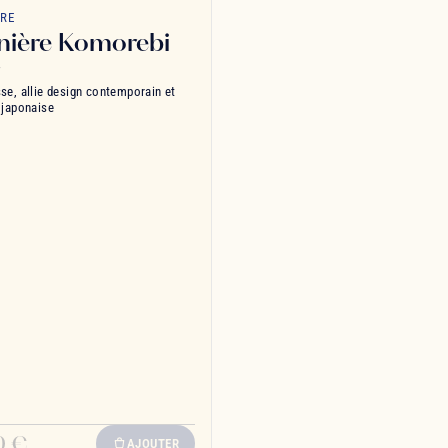
favorite_border
ÈRE
nière Komorebi
r
sse, allie design contemporain et
 japonaise
0 €
AJOUTER