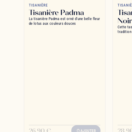
favorite_border
TISANIÈRE
TISANI
Tisanière Padma
Tisa
Noi
La tisanière Padma est orné d'une belle fleur
de lotus aux couleurs douces
Cette ta
tradition
26,90 €
28,9
AJOUTER