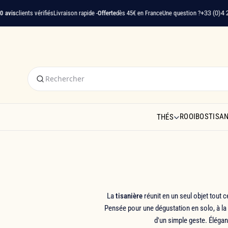
clients vérifiés
Livraison rapide -
Offerte
dès 45€ en France
Une question ?
+33 (0)4 22 91 
ROOIBOS
TISA
THÉS
La
tisanière
réunit en un seul objet tout 
Pensée pour une dégustation en solo, à la 
d'un simple geste. Éléga