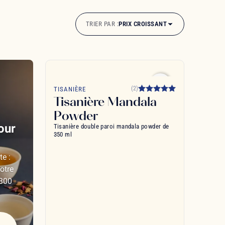
TRIER PAR :
PRIX CROISSANT
favorite_border
(2)
TISANIÈRE
Tisanière Mandala
Powder
our
Tisanière double paroi mandala powder de
350 ml
te :
otre
 300