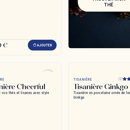
THÉ
0 €
AJOUTER
favorite_border
(2)
ÈRE
TISANIÈRE
nière Cheerful
Tisanière Ginkgo
 vos thés et tisanes avec style
Tisanière en porcelaine ornée de feu
Ginkgo