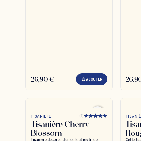
26,90 €
26,9
AJOUTER
favorite_border
(1)
TISANIÈRE
TISANI
Tisanière Cherry
Tisa
Blossom
Rou
Tisanière décorée d'un délicat motif de
Cette tis