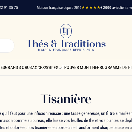
35 75
Maison française depuis 2016
★★★★★
+ 2000 avis
clients vérifiés
L
Thés & Traditions
MAISON FRANÇAISE DEPUIS 2016
NES
GRANDS CRUS
TROUVER MON THÉ
PROGRAMME DE FI
ACCESSOIRES
Tisanière
ce qu'il faut pour une infusion réussie : une tasse généreuse, un
filtre
à mailles 
maison comme au bureau, elle laisse vos feuilles de thé et vos plantes se déplo
ntes et colorées, nos tisanières en porcelaine transforment chaque pause en 