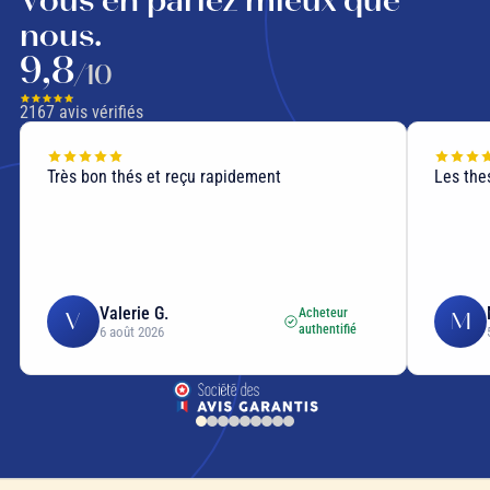
nous.
9,8
/10
2167
avis vérifiés
Très bon thés et reçu rapidement
Les thes
Valerie G.
Acheteur
V
M
authentifié
6 août 2026