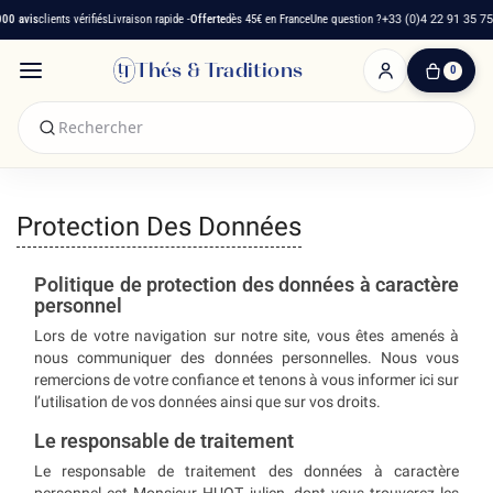
 avis
clients vérifiés
Livraison rapide -
Offerte
dès 45€ en France
Une question ?
+33 (0)4 22 91 35 75
Thés & Traditions
0
0
produit(s)
-
0,00 €
Mon
panier
Protection Des Données
Politique de protection des données à caractère
personnel
Lors de votre navigation sur notre site, vous êtes amenés à
nous communiquer des données personnelles. Nous vous
remercions de votre confiance et tenons à vous informer ici sur
l’utilisation de vos données ainsi que sur vos droits.
Le responsable de traitement
Le responsable de traitement des données à caractère