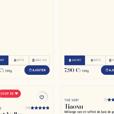
HET
BOÎTE
VRAC 1KG
SACHET
BOÎTE
V
 €
7,90 €
AJOUTER
AJ
/ 100g
/ 100g
COUP DE ❤
favorite_border
(7)
THÉ VERT
Tiaoxu
(15)
S
Mélange rare et raffiné de baie de go