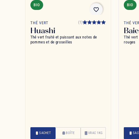
BIO
BIO
favorite_border
(1)
THÉ VERT
THÉ VE
Huashi
Bai
Thé vert fruité et puissant aux notes de
Thé vert 
pommes et de groseilles
rouges
SACHET
BOÎTE
VRAC 1KG
SAC