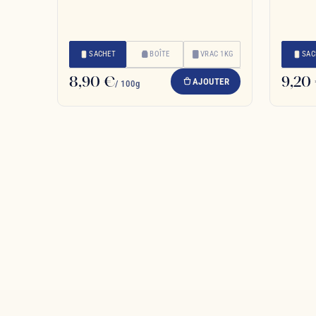
SACHET
BOÎTE
VRAC 1KG
SAC
8,90 €
9,20
AJOUTER
/ 100g