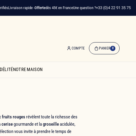
vraison rapide -
Offerte
dès 45€ en France
Une question ?
+33 (0)4 22 91 35 75
COMPTE
PANIER
0
0
produit(s)
DÉLITÉ
NOTRE MAISON
-
0,00 €
Mon
panier
x fruits rouges
révèlent toute la richesse des
a
cerise
gourmande et la
groseille
acidulée,
lection vous invite à prendre le temps de