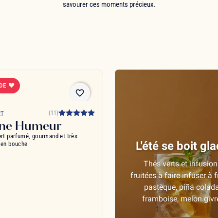
savourer ces moments précieux.
 DE ❤
favorite_border
(11)
RT
ne Humeur
ert parfumé, gourmand et très
L'été se boit gl
 en bouche
Thés verts et infusion
fruitées à faire infuser à f
pastèque, piña colada
framboise, melon givr