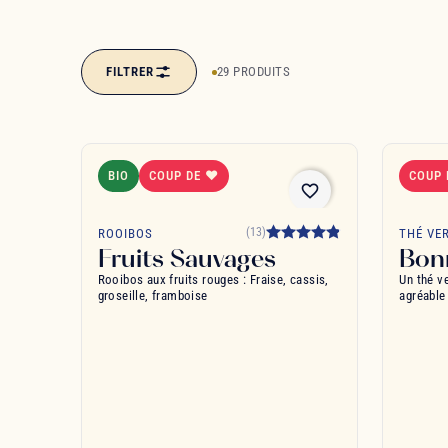
FILTRER
29 PRODUITS
BIO
COUP DE ❤
COUP
favorite_border
(13)
ROOIBOS
THÉ VE
Fruits Sauvages
Bon
Rooibos aux fruits rouges : Fraise, cassis,
Un thé v
groseille, framboise
agréable