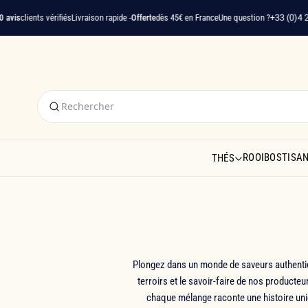
lients vérifiés
Livraison rapide -
Offerte
dès 45€ en France
Une question ?
+33 (0)4 22 91 
ROOIBOS
TISA
THÉS
Plongez dans un monde de saveurs authenti
terroirs et le savoir-faire de nos producteu
chaque mélange raconte une histoire un