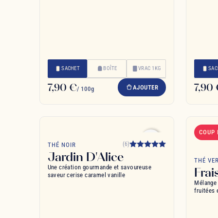
SACHET
BOÎTE
VRAC 1KG
SAC
7,90 €
7,90
AJOUTER
/ 100g
COUP
favorite_border
(6)
THÉ NOIR
Jardin D'Alice
THÉ VE
Une création gourmande et savoureuse
Fra
saveur cerise caramel vanille
Mélange 
fruitées 