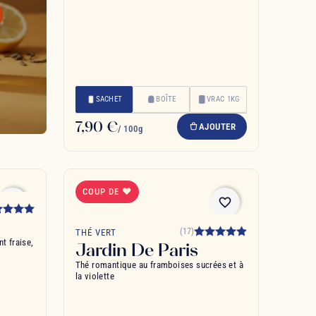
SACHET
BOÎTE
VRAC 1KG
7,90 €
AJOUTER
/ 100g
COUP DE ❤
favorite_border
favorite_border
(17)
THÉ VERT
t fraise,
Jardin De Paris
Thé romantique au framboises sucrées et à
la violette