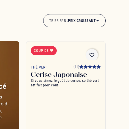
TRIER PAR :
PRIX CROISSANT
COUP DE ❤
favorite_border
(11)
THÉ VERT
Cerise Japonaise
Si vous aimez le goût de cerise, ce thé vert
acé
est fait pour vous
s
roid :
,
é.