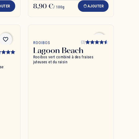
8,90 €
OUTER
AJOUTER
/ 100g
favorite_border
favorite_border
(2)
ROOIBOS
Lagoon Beach
Rooibos vert combiné à des fraises
juteuses et du raisin
ise