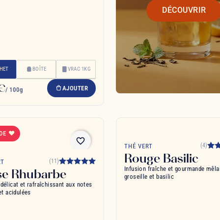
DÉCOUVRIR
HET
BOÎTE
VRAC 1KG
 €
AJOUTER
/ 100g
 DE ❤
favorite_border
(4)
THÉ VERT
Rouge Basilic
(11)
RT
Infusion fraîche et gourmande mêlan
ise Rhubarbe
groseille et basilic
délicat et rafraîchissant aux notes
et acidulées