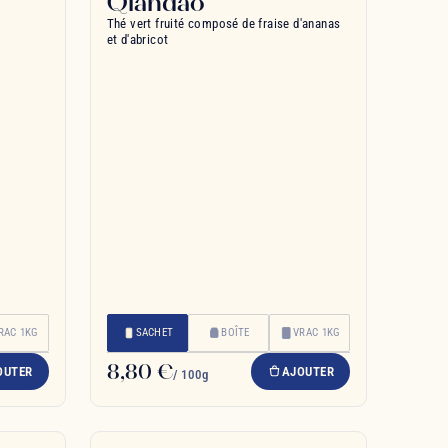
Qiandao
Thé vert fruité composé de fraise d'ananas
et d'abricot
RAC 1KG
SACHET
BOÎTE
VRAC 1KG
8,80 €
OUTER
AJOUTER
/ 100g