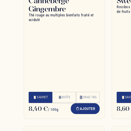
Canneberge
Swee
Gingembre
Rooibos 
de fruits
Thé rouge au multiples bienfaits fruité et
acidulé
SACHET
BOÎTE
VRAC 1KG
SAC
8,40 €
8,60
AJOUTER
/ 100g