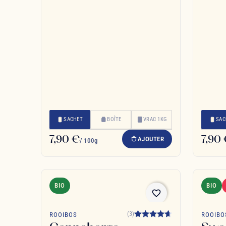
SACHET
BOÎTE
VRAC 1KG
SAC
7,90 €
7,90
AJOUTER
/ 100g
BIO
BIO
favorite_border
(3)
ROOIBOS
ROOIBO