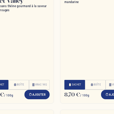
t Valley
mandarine
sans théine gourmand à la saveur
 rouges
HET
BOÎTE
VRAC 1KG
SACHET
BOÎTE
V
 €
8,70 €
AJOUTER
AJ
/ 100g
/ 100g