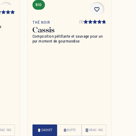
BIO
favorite_border
favorite_border
(5)
THÉ NOIR
a
Cassis
Composition pétillante et sauvage pour un
pur moment de gourmandise
RAC 1KG
SACHET
BOÎTE
VRAC 1KG