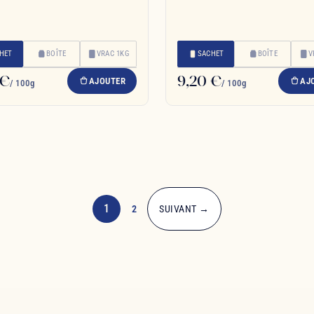
HET
BOÎTE
VRAC 1KG
SACHET
BOÎTE
V
 €
9,20 €
AJOUTER
AJ
/ 100g
/ 100g
1
2
SUIVANT →