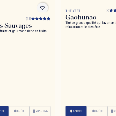
favorite_border
(7)
THÉ VERT
Gaohunao
(13)
RT
Thé de grande qualité qui favorise l
es Sauvages
relaxation et le bien-être
fruité et gourmand riche en fruits
HET
BOÎTE
VRAC 1KG
SACHET
BOÎTE
V