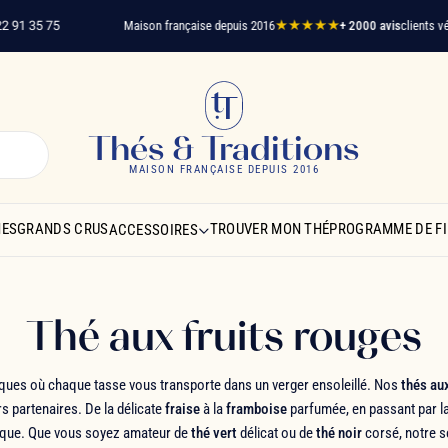
35 75
Maison française depuis 2016
★★★★★
+ 2000 avis
clients vérifiés
Li
Thés & Traditions
MAISON FRANÇAISE DEPUIS 2016
NES
GRANDS CRUS
TROUVER MON THÉ
PROGRAMME DE FI
ACCESSOIRES
Thé aux fruits rouges
ques où chaque tasse vous transporte dans un verger ensoleillé. Nos
thés au
rs partenaires. De la délicate
fraise
à la
framboise
parfumée, en passant par l
ique. Que vous soyez amateur de
thé vert
délicat ou de
thé noir
corsé, notre sé