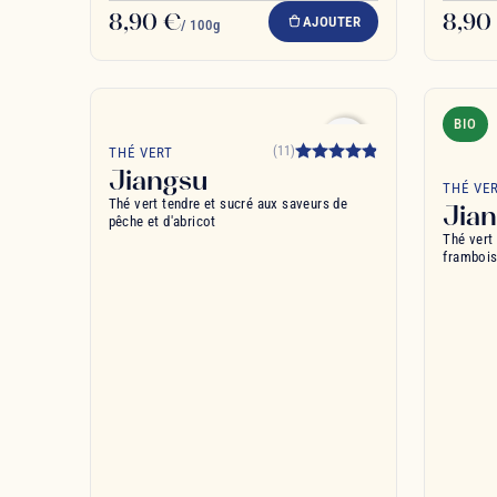
8,90 €
8,90
AJOUTER
/ 100g
BIO
favorite_border
(11)
THÉ VERT
Jiangsu
THÉ VE
Thé vert tendre et sucré aux saveurs de
Jia
pêche et d'abricot
Thé vert 
frambois