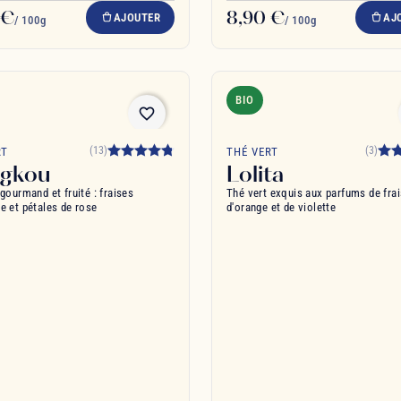
 €
8,90 €
AJOUTER
AJ
/ 100g
/ 100g
BIO
favorite_border
(13)
(3)
RT
THÉ VERT
ngkou
Lolita
gourmand et fruité : fraises
Thé vert exquis aux parfums de fra
e et pétales de rose
d'orange et de violette