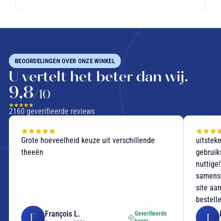
BEOORDELINGEN OVER ONZE WINKEL
U vertelt het beter dan wij.
9,8
/10
2160
geverifieerde reviews
Grote hoeveelheid keuze uit verschillende
uitstek
theeën
gebruik
nuttige
samenst
site aan
bestell
François L.
Geverifieerde
F
I
koper