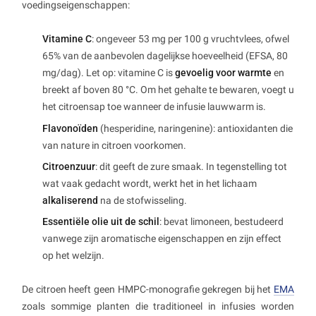
voedingseigenschappen:
Vitamine C
: ongeveer 53 mg per 100 g vruchtvlees, ofwel
65% van de aanbevolen dagelijkse hoeveelheid (EFSA, 80
mg/dag). Let op: vitamine C is
gevoelig voor warmte
en
breekt af boven 80 °C. Om het gehalte te bewaren, voegt u
het citroensap toe wanneer de infusie lauwwarm is.
Flavonoïden
(hesperidine, naringenine): antioxidanten die
van nature in citroen voorkomen.
Citroenzuur
: dit geeft de zure smaak. In tegenstelling tot
wat vaak gedacht wordt, werkt het in het lichaam
alkaliserend
na de stofwisseling.
Essentiële olie uit de schil
: bevat limoneen, bestudeerd
vanwege zijn aromatische eigenschappen en zijn effect
op het welzijn.
De citroen heeft geen HMPC-monografie gekregen bij het
EMA
zoals sommige planten die traditioneel in infusies worden