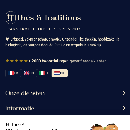
Thés & Traditions
FRANS FAMILIEBEDRIJF • SINDS 2016
❤️ Erfgoed, vakmanschap, emotie. Uitzonderlijke theeën, hoofdzakelijk
biologisch, ontworpen door de familie en verpakt in Frankrijk.
★★★★★
+ 2000 beoordelingen
geverifieerde klanten
FR
EN
IT
NL
Onze diensten
Informatie
Neem contact met ons op
Hi there!