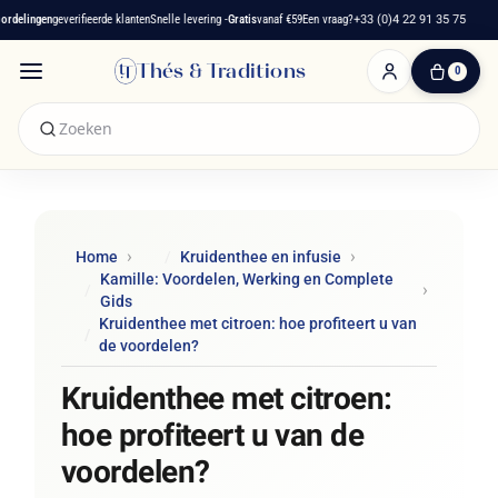
lingen
geverifieerde klanten
Snelle levering -
Gratis
vanaf €59
Een vraag?
+33 (0)4 22 91 35 75
Fr
Thés & Traditions
0
0
artikelen
-
€ 0,00
Winkelwagen
Home
Kruidenthee en infusie
Kamille: Voordelen, Werking en Complete
Gids
Kruidenthee met citroen: hoe profiteert u van
de voordelen?
Kruidenthee met citroen:
hoe profiteert u van de
voordelen?