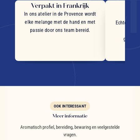
Verpakt in Frankrijk
Uit
in
In ons atelier in de Provence wordt
elke melange met de hand en met
Echte stukj
passie door ons team bereid.
plant
geselec
OOK INTERESSANT
Meer informatie
Aromatisch profiel, bereiding, bewaring en veelgestelde
vragen.