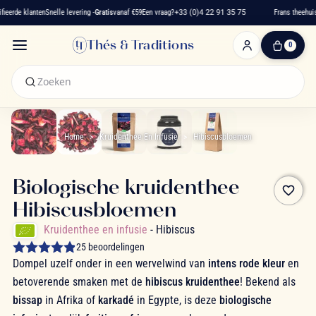
eerde klanten
Snelle levering -
Gratis
vanaf €59
Een vraag?
+33 (0)4 22 91 35 75
Frans theehuis 
Thés & Traditions
0
0
artikelen
-
€ 0,00
Winkelwagen
Home
Kruidenthee En Infusie
Hibiscusbloemen
Biologische kruidenthee
favorite_border
Hibiscusbloemen
Kruidenthee en infusie
- Hibiscus
25 beoordelingen
Dompel uzelf onder in een wervelwind van
intens rode kleur
en
betoverende smaken met de
hibiscus kruidenthee
! Bekend als
bissap
in Afrika of
karkadé
in Egypte, is deze
biologische