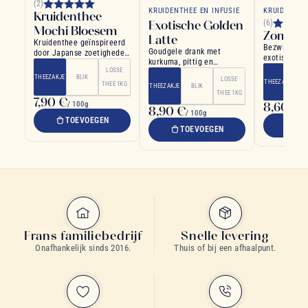
(2)
KRUIDENTHEE EN INFUSIE
KRUIDENTHE
Kruidenthee
Exotische Golden
(6)
Mochi Bloesem
Zomers
Latte
Kruidenthee geïnspireerd
Bezwijk aan
Goudgele drank met
door Japanse zoetigheden,
exotische ve
kurkuma, pittig en
met framboosnotas
Mango- en
LOSSE
troostend
THEEZAKJE
BLIK
passievruc
LOSSE
THEEZAKJE
THEE 1KG
THEEZAKJE
BLIK
THEE 1KG
7,90 €
/ 100g
8,60 €
8,90 €
/ 
/ 100g
TOEVOEGEN
TO
TOEVOEGEN
Frans familiebedrijf
Snelle levering
Onafhankelijk sinds 2016.
Thuis of bij een afhaalpunt.