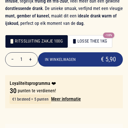
infusie
, tegelijk
fruitig en fris-zuur
, veel meer dan een gewone
dorstlessende drank
. De unieke smaak, verfijnd met een vleugje
munt, gember of kaneel
, maakt dit een
ideale drank warm of
ijskoud
, perfect op elk moment van de
dag
.
-10%
RITSSLUITING ZAKJE 100G
LOSSE THEE 1KG
€ 5,90
Verpakking
Verpakking
€ 5,90
−
+
1
IN WINKELWAGEN
Aantal
Loyaliteitsprogramma ❤️
30
punten te verdienen!
Meer informatie
€1 besteed = 5 punten