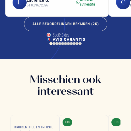
Laurence G.
L
C
authentifié
Le 03/07/2026
ALLE BEOORDELINGEN BEKIJKEN (
25
)
Misschien ook
interessant
BIO
BIO
KRUIDENTHEE EN INFUSIE