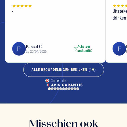
-
Uitstek
drinken
Pascal C.
Acheteur
P
F
authentifié
Le 20/04/2026
ALLE BEOORDELINGEN BEKIJKEN (
19
)
Misschien ook