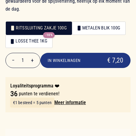
gewaardeerd voor de spijsvertering, heerlijk op elk moment van
de dag.
RITSSLUITING ZAKJE 100G
METALEN BLIK 100G
-10%
Verpakking
LOSSE THEE 1KG
Verpakking
€ 7,20
€ 7,20
−
+
1
IN WINKELWAGEN
Aantal
Loyaliteitsprogramma ❤️
36
punten te verdienen!
Meer informatie
€1 besteed = 5 punten