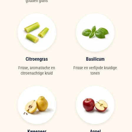
gouden glans
Citroengras
Basilicum
Frisse, aromatische en
Frisse en verfijnde kruidige
citroenachtige kruid
tonen
Kweepeer
Appel