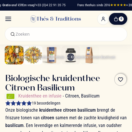
Gratis
vanaf €59
Een vraag?
+33 (0)4 22 91 35 75
Frans theehuis sinds 2016
★★★★★
+ 2000
Thés & Traditions
0
0
artikelen
-
€ 0,00
Winkelwagen
Home
Kruidenthee En Infusie
Kruidenthee Citroen Basilicum
Biologische kruidenthee
favorite_border
Citroen Basilicum
Kruidenthee en infusie
- Citroen, Basilicum
19 beoordelingen
Onze biologische
kruidenthee citroen basilicum
brengt de
friszure tonen van
citroen
samen met de zachte kruidigheid van
basilicum
. Een levendige en kalmerende infusie, van oudsher