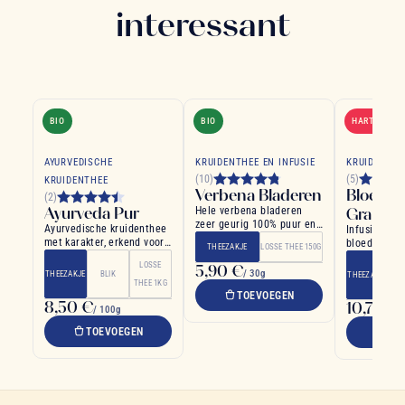
interessant
BIO
BIO
HARTELIJK 
AYURVEDISCHE
KRUIDENTHEE EN INFUSIE
KRUIDENTHE
(10)
(5)
KRUIDENTHEE
Verbena Bladeren
Bloedsi
(2)
Ayurveda Pur
Hele verbena bladeren
Granaat
zeer geurig 100% puur en
Ayurvedische kruidenthee
Infusie met
biologisch
met karakter, erkend voor
bloedsinaas
THEEZAKJE
LOSSE THEE 150G
zijn voordelen
hoofdnoten
LOSSE
5,90 €
/ 30g
THEEZAKJE
BLIK
THEEZAKJE
THEE 1KG
TOEVOEGEN
8,50 €
10,70 €
/ 100g
/
TOEVOEGEN
TO