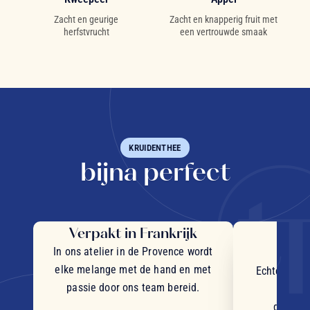
Zacht en geurige
Zacht en knapperig fruit met
herfstvrucht
een vertrouwde smaak
KRUIDENTHEE
bijna perfect
Verpakt in Frankrijk
Uit
in
In ons atelier in de Provence wordt
elke melange met de hand en met
Echte stukj
passie door ons team bereid.
plant
geselec