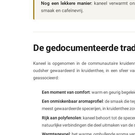
Nog een lekkere manier:
kaneel verwarmt o
smaak en cafeïnevrij.
De gedocumenteerde tradi
Kaneel is opgenomen in de communautaire kruide
oudsher gewaardeerd in kruidenthee, in een sfeer v
geassocieerd:
Een moment van comfort
: warm en geurig begelei
Een onmiskenbaar aromaprofiel
: de smaak die teg
meest gewaardeerde specerijen, in kruidenthee zow
Rijk aan polyfenolen
: kaneel behoort tot de spece
natuurlijke verbindingen die deel uitmaken van de 
Warmtegevoel
: het warme, omhullende aroma verkl