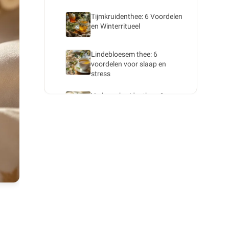
Tijmkruidenthee: 6 Voordelen
en Winterritueel
Lindebloesem thee: 6
voordelen voor slaap en
stress
Verbena kruidenthee: 6
voordelen voor slaap en
spijsvertering
Fytotherapie: de voordelen
van vlierbloesem kruidenthee
Kruidenthee van rozemarijn:
voordelen voor uw
gezondheid
Salie kruidenthee: 6
voordelen voor vrouwen