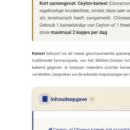
Kort samengevat:
Ceylon-kaneel
(Cinnamomu
regelmatige kruidenthee, omdat deze zeer 
als levertoxisch heeft aangemerkt. Chines
Gebruik 1 kaneelstokje van Ceylon of 1 theel
drink
maximaal 2 kopjes per dag
.
Kaneel
behoort tot de meest geconsumeerde specerijen 
traditionele farmacopees, van het Midden-Oosten to
bekend gegeven: er bestaan meerdere soorten kaneel
variëteiten, bespreken we de erkende toepassingen en
Inhoudsopgave
(8)
Ceylon- of Chinese kaneel: het essentië