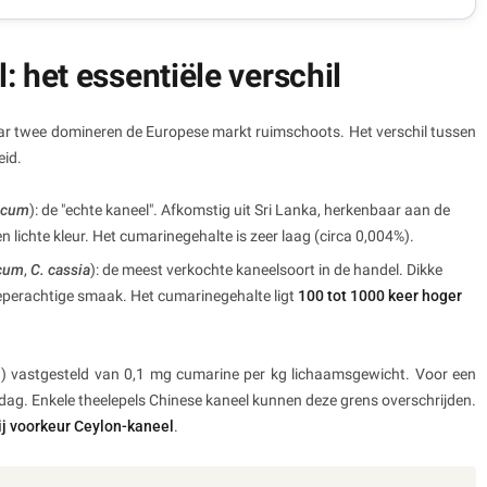
: het essentiële verschil
ar twee domineren de Europese markt ruimschoots. Het verschil tussen
eid.
nicum
): de "echte kaneel". Afkomstig uit Sri Lanka, herkenbaar aan de
lichte kleur. Het cumarinegehalte is zeer laag (circa 0,004%).
cum
,
C. cassia
): de meest verkochte kaneelsoort in de handel. Dikke
 peperachtige smaak. Het cumarinegehalte ligt
100 tot 1000 keer hoger
I) vastgesteld van 0,1 mg cumarine per kg lichaamsgewicht. Voor een
ag. Enkele theelepels Chinese kaneel kunnen deze grens overschrijden.
ij voorkeur Ceylon-kaneel
.