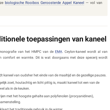
nze
biologische Rooibos Geroosterde Appel Kaneel
— vol van
tionele toepassingen van kaneel
nmonografie van het HMPC van de
EMA
. Ceylon-kaneel wordt al van
an comfort en warmte. Dit is wat doorgaans met deze specerij wordt
dt kaneel van oudsher het einde van de maaltijd en de gezellige pauzes.
elijk zoet, houtachtig en licht pittig is, maakt kaneel tot een van de
el als in de keuken.
rijen met het hoogste gehalte aan polyfenolen (procyanidinen),
samenstelling.
aart het traditionele gebruik in de winter.