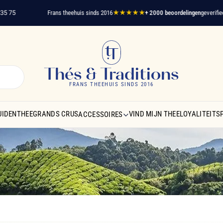
Frans theehuis sinds 2016
★★★★★
+ 2000 beoordelingen
geverifieerde kla
Thés & Traditions
FRANS THEEHUIS SINDS 2016
UIDENTHEE
GRANDS CRUS
VIND MIJN THEE
LOYALITEIT
ACCESSOIRES