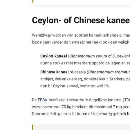
Ceylon- of Chinese kaneel
Wereldwijd worden vier soorten kaneel verhandeld, ma
beide gaat verder dan smaak: het raakt ook aan veiligh
Ceylon-kaneel
(
Cinnamomum verum
of
C. zeyla
dunne stokjes met meerdere opgerolde lagen en een 
Chinese kaneel
of cassia (
Cinnamomum aromati
stokjes, één enkele laag, donkere kleur. Sterkere,
dan bij Ceylon-kaneel, soms tot wel 1%.
De
EFSA
heeft een toelaatbare dagelijkse inname (TD
volwassene van 70 kg betekent dit maximaal 7 mg per d
Daarom geldt: gebruik bij kuren of regelmatig gebruik
b