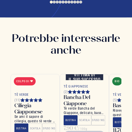
Potrebbe interessarle
anche
VITTIMA DI
IL SUO SUCCESSO
COLPO DI ❤
BIO
TÈ GIAPPONESE
(2)
TÈ VERDE
TÈ VERDE
Bancha Del
(11)
(5)
Giappone
Ciliegia
Bashita
Tè verde Bancha del
Giapponese
Risvegli il t
Giappone, delicato, bassa
questo blend
Se ami il sapore di
caffeina, sapore vegetale
audaci
BUSTINA
SCATOLA
SFUSO 1KG
ciliegia, questo tè verde è
BUSTINA
SC
perfetto per te
7,90 €
BUSTINA
SCATOLA
SFUSO 1KG
/ 100g
11,70 €
/ 