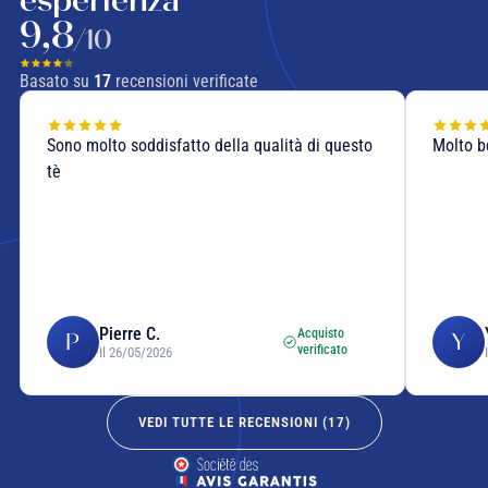
9,8
/10
Basato su
17
recensioni verificate
Sono molto soddisfatto della qualità di questo
Molto 
tè
Pierre C.
Acquisto
P
Y
verificato
Il 26/05/2026
VEDI TUTTE LE RECENSIONI (
17
)