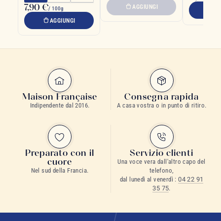
7,90 €
AGGIUNGI
/ 100g
A
AGGIUNGI
Maison Française
Consegna rapida
Indipendente dal 2016.
A casa vostra o in punto di ritiro.
Preparato con il
Servizio clienti
cuore
Una voce vera dall'altro capo del
Nel sud della Francia.
telefono,
dal lunedì al venerdì :
04 22 91
35 75
.