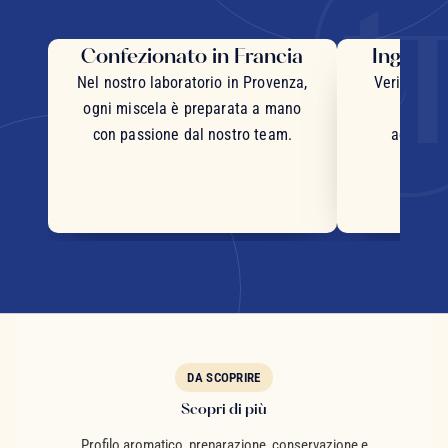
Confezionato in Francia
Ingredie
Nel nostro laboratorio in Provenza,
Veri pezzi 
ogni miscela è preparata a mano
inter
con passione dal nostro team.
accurata
DA SCOPRIRE
Scopri di più
Profilo aromatico, preparazione, conservazione e