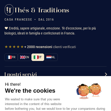
Thés & Traditions
CASA FRANCESE • DAL 2016
❤️ Eredità, sapere artigianale, emozione. Tè d'eccezione, per lo più
biologici, ideati in famiglia e confezionati in Francia.
★★★★★
+ 2000 recensioni
clienti verificati
FR
EN
IT
NL
I nostri servizi
Hi there!
Informazioni
We're the cookies
Contattaci
We waited to make sure that you were
interested in the content of this website
before bothering you, but we would love to be your companions during