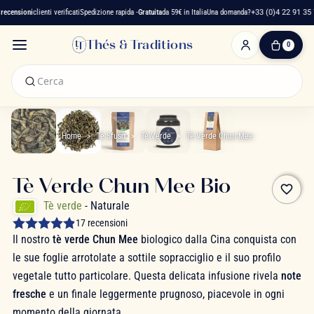
censioni
clienti verificati
Spedizione rapida -
Gratuita
da 59€ in Italia
Una domanda?
+33 (0)4 22 91 35 75
Thés & Traditions
0
0
Articolo(i)
-
0,00 €
Il
Mio
Home
Tè Sfuso
Tè Verde
Tè Verde Chun Mee
Carrello
Tè Verde Chun Mee Bio
favorite_border
Tè verde
- Naturale
17 recensioni
Il nostro
tè verde Chun Mee
biologico dalla Cina conquista con
le sue foglie arrotolate a sottile sopracciglio e il suo profilo
vegetale tutto particolare. Questa delicata infusione rivela
note
fresche
e un finale leggermente prugnosо, piacevole in ogni
momento della giornata.