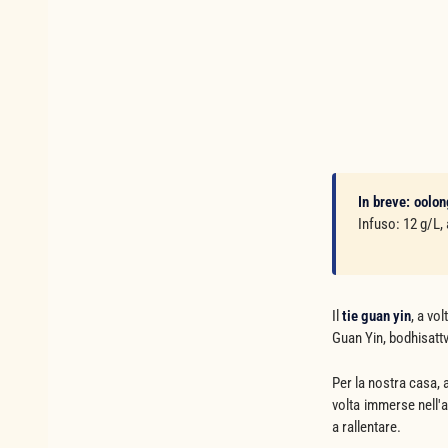
In breve:
oolon
Infuso: 12 g/L, 
Il
tie guan yin
, a vo
Guan Yin, bodhisatt
Per la nostra casa, 
volta immerse nell'a
a rallentare.