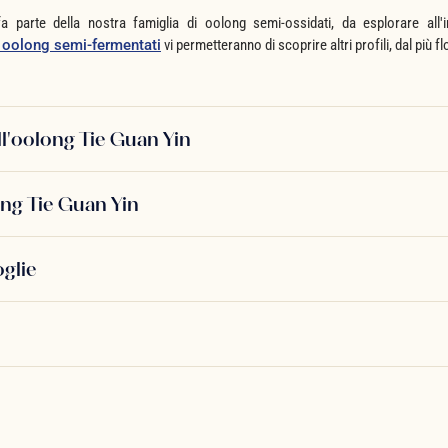
a parte della nostra famiglia di oolong semi-ossidati, da esplorare all'i
i oolong semi-fermentati
vi permetteranno di scoprire altri profili, dal più fl
ll'oolong Tie Guan Yin
ng Tie Guan Yin
oglie