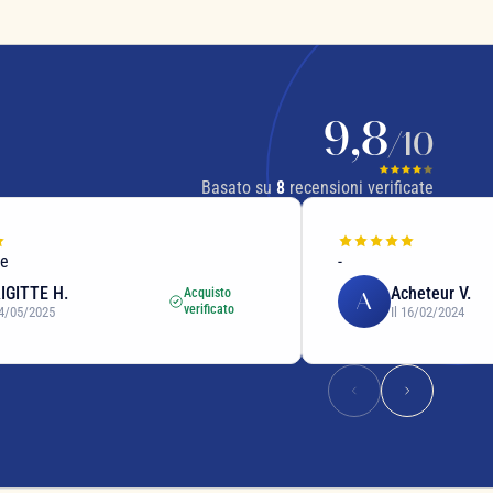
9,8
/10
Basato su
8
recensioni verificate
ne
-
IGITTE H.
Acheteur V.
Acquisto
A
verificato
04/05/2025
Il 16/02/2024