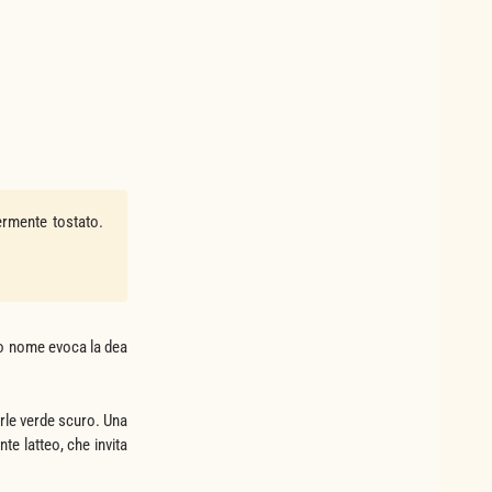
germente tostato.
 suo nome evoca la dea
erle verde scuro. Una
te latteo, che invita