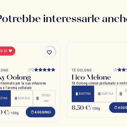
Potrebbe interessarle anch
O DI ❤
favorite_border
(15)
(4)
LONG
TÈ OOLONG
ky Oolong
Fico Melone
rinomato per la sua infusione
Tè Oolong cinese profumato e rinfr
 e l'aroma vellutato
S
BUSTINA
SCATOLA
SFUSO
STINA
SCATOLA
1KG
8,50 €
AGGI
/ 100g
0 €
AGGIUNGI
/ 100g