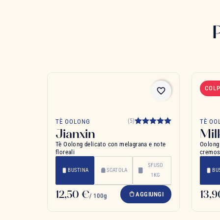
COLP
favorite_border
(5)
TÈ OOLONG
TÈ OO
Jianxin
Mil
Tè Oolong delicato con melagrana e note
Oolong 
floreali
cremosa
SFUSO
BUSTINA
SCATOLA
BU
1KG
12,50 €
13,9
AGGIUNGI
/ 100g