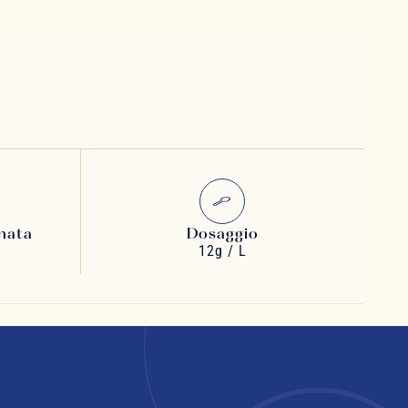
nata
Dosaggio
12g / L