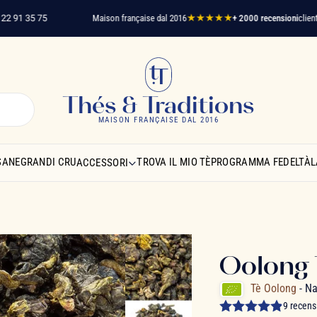
 35 75
Maison française dal 2016
★★★★★
+ 2000 recensioni
clienti verifi
Thés & Traditions
MAISON FRANÇAISE DAL 2016
SANE
GRANDI CRU
TROVA IL MIO TÈ
PROGRAMMA FEDELTÀ
L
ACCESSORI
Oolong 
Tè Oolong
- N
9 recens