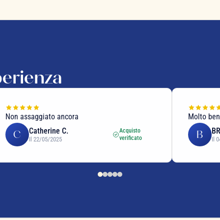
perienza
Non assaggiato ancora
Molto be
Catherine C.
BR
Acquisto
C
B
verificato
Il 22/05/2025
Il 