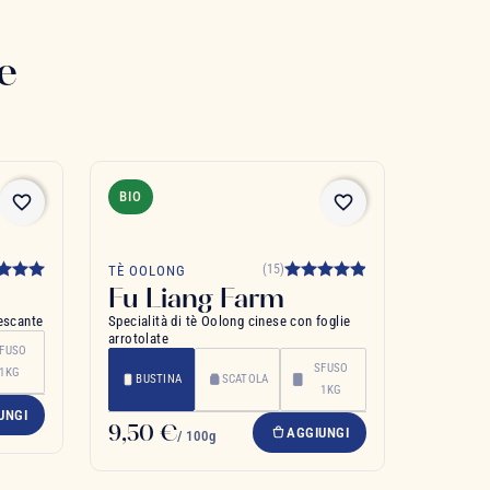
e
BIO
favorite_border
favorite_border
(15)
TÈ OOLONG
Fu Liang Farm
escante
Specialità di tè Oolong cinese con foglie
arrotolate
FUSO
SFUSO
1KG
BUSTINA
SCATOLA
1KG
UNGI
9,50 €
AGGIUNGI
/ 100g