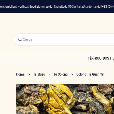
i
clienti verificati
Spedizione rapida -
Gratuita
da 59€ in Italia
Una domanda?
+33 (0)4 22 91
ROOIBOS
TI
TÈ
Home
Tè sfuso
Tè Oolong
Oolong Tie Guan Yin