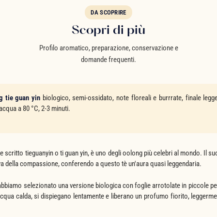
DA SCOPRIRE
Scopri di più
Profilo aromatico, preparazione, conservazione e
domande frequenti.
g tie guan yin
biologico, semi-ossidato, note floreali e burrrate, finale leg
acqua a 80 °C, 2-3 minuti.
lte scritto tieguanyin o ti guan yin, è uno degli oolong più celebri al mondo. Il
va della compassione, conferendo a questo tè un'aura quasi leggendaria.
abbiamo selezionato una versione biologica con foglie arrotolate in piccole p
cqua calda, si dispiegano lentamente e liberano un profumo fiorito, leggermen