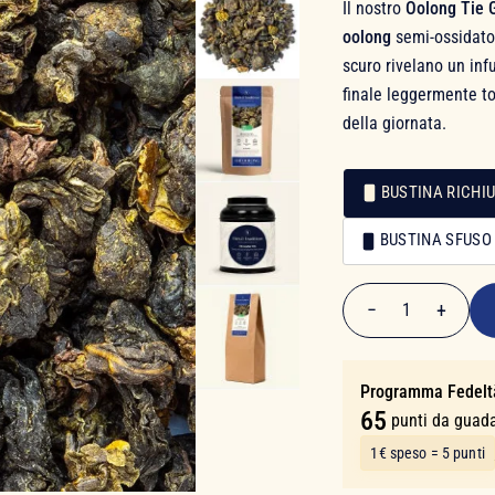
Il nostro
Oolong Tie 
oolong
semi-ossidato 
scuro rivelano un inf
finale leggermente t
della giornata.
BUSTINA RICHIU
Confezionamento
BUSTINA SFUSO
Confezionamento
12,90 €
−
+
1
Quantità
Programma Fedelt
65
punti da guad
1€ speso = 5 punti