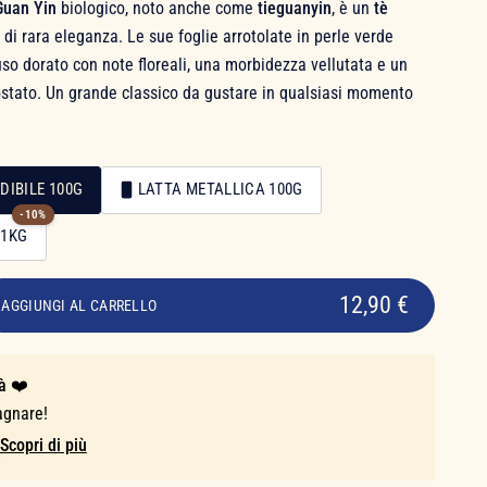
Guan Yin
biologico, noto anche come
tieguanyin
, è un
tè
di rara eleganza. Le sue foglie arrotolate in perle verde
uso dorato con note floreali, una morbidezza vellutata e un
ostato. Un grande classico da gustare in qualsiasi momento
DIBILE 100G
LATTA METALLICA 100G
-10%
 1KG
12,90 €
AGGIUNGI AL CARRELLO
à ❤️
agnare!
Scopri di più