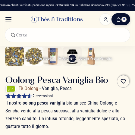
sioni
clienti verificati
Spedizione rapida -
Gratuita
da 59€ in Italia
Una domanda?
+33 (0)4 22 91 35 75
Thés & Traditions
0
0
Articolo(i)
-
0,00 €
Il
Mio
Home
Tè Sfuso
Tè Oolong
Oolong Pesca Vaniglia
Carrello
Oolong Pesca Vaniglia Bio
favorite_border
Tè Oolong
- Vaniglia, Pesca
2 recensioni
Il nostro
oolong pesca vaniglia
bio unisce China Oolong e
Sencha verde alla pesca succosa, alla vaniglia dolce e allo
zenzero candito. Un
infuso
rotondo, leggermente speziato, da
gustare tutto il giorno.