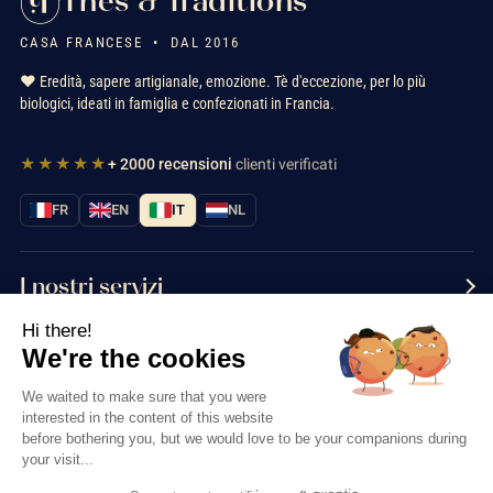
Thés & Traditions
CASA FRANCESE • DAL 2016
❤️ Eredità, sapere artigianale, emozione. Tè d'eccezione, per lo più
biologici, ideati in famiglia e confezionati in Francia.
★★★★★
+ 2000 recensioni
clienti verificati
FR
EN
IT
NL
I nostri servizi
Hi there!
Informazioni
We're the cookies
Contattaci
We waited to make sure that you were
interested in the content of this website
before bothering you, but we would love to be your companions during
your visit...