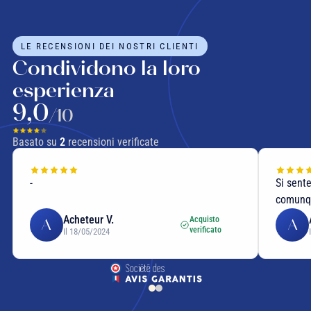
LE RECENSIONI DEI NOSTRI CLIENTI
Condividono la loro
esperienza
9,0
/10
Basato su
2
recensioni verificate
-
Si sent
comunq
Acheteur V.
Acquisto
A
A
verificato
Il 18/05/2024