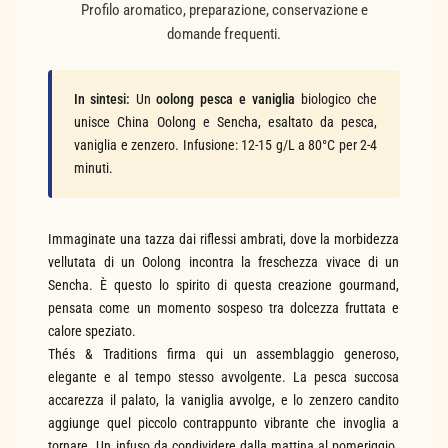
Profilo aromatico, preparazione, conservazione e
domande frequenti.
In sintesi:
Un
oolong pesca e vaniglia
biologico che
unisce China Oolong e Sencha, esaltato da pesca,
vaniglia e zenzero. Infusione: 12-15 g/L a 80°C per 2-4
minuti.
Immaginate una tazza dai riflessi ambrati, dove la morbidezza
vellutata di un Oolong incontra la freschezza vivace di un
Sencha. È questo lo spirito di questa creazione gourmand,
pensata come un momento sospeso tra dolcezza fruttata e
calore speziato.
Thés & Traditions firma qui un assemblaggio generoso,
elegante e al tempo stesso avvolgente. La pesca succosa
accarezza il palato, la vaniglia avvolge, e lo zenzero candito
aggiunge quel piccolo contrappunto vibrante che invoglia a
tornare. Un infuso da condividere dalla mattina al pomeriggio.