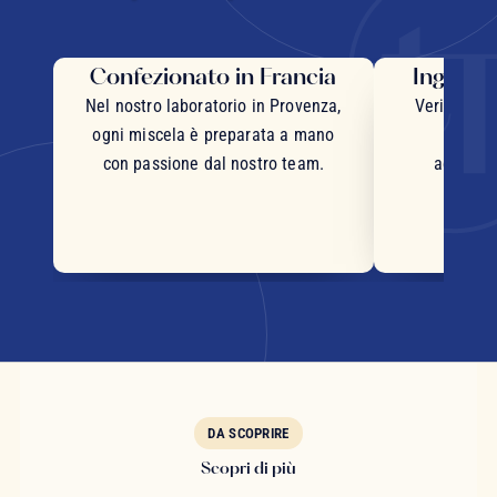
Confezionato in Francia
Ingredie
Nel nostro laboratorio in Provenza,
Veri pezzi 
ogni miscela è preparata a mano
inter
con passione dal nostro team.
accurata
DA SCOPRIRE
Scopri di più