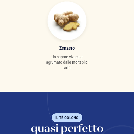
Zenzero
Un sapore vivace e
agrumato dalle molteplici
virtù
IL TÈ OOLONG
quasi perfetto