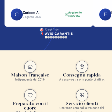
Corinne A.
F
Acquirente
C
F
verificato
2 agosto 2026
1
Maison Française
Consegna rapida
Indipendente dal 2016.
A casa vostra o in punto di ritiro.
Preparato con il
Servizio clienti
cuore
Una voce vera dall'altro capo del