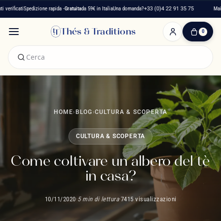
ati
Spedizione rapida -
Gratuita
da 59€ in Italia
Una domanda?
+33 (0)4 22 91 35 75
Maison fran
Thés & Traditions
0
0
Articolo(i)
-
0,00 €
Il
Mio
Carrello
HOME
›
BLOG
›
CULTURA & SCOPERTA
CULTURA & SCOPERTA
Come coltivare un albero del tè
in casa?
10/11/2020
·
5 min di lettura
·
7415 visualizzazioni