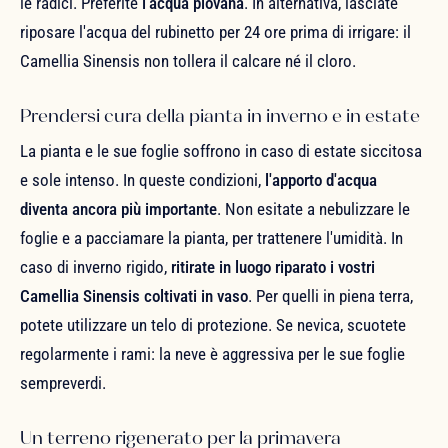
le radici. Preferite
l'acqua piovana
. In alternativa, lasciate
riposare l'acqua del rubinetto per 24 ore prima di irrigare: il
Camellia Sinensis non tollera il calcare né il cloro.
Prendersi cura della pianta in inverno e in estate
La pianta e le sue foglie soffrono in caso di estate siccitosa
e sole intenso. In queste condizioni,
l'apporto d'acqua
diventa ancora più importante
. Non esitate a nebulizzare le
foglie e a pacciamare la pianta, per trattenere l'umidità. In
caso di inverno rigido,
ritirate in luogo riparato i vostri
Camellia Sinensis coltivati in vaso
. Per quelli in piena terra,
potete utilizzare un telo di protezione. Se nevica, scuotete
regolarmente i rami: la neve è aggressiva per le sue foglie
sempreverdi.
Un terreno rigenerato per la primavera