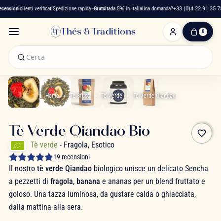
nsioni
clienti verificati
Spedizione rapida -
Gratuita
da 59€ in Italia
Una domanda?
+33 (0)4 22 91 35 75
Thés & Traditions
0
0
Articolo(i)
-
0,00 €
Il
Mio
Home
Tè Sfuso
Tè Verde
Tè Verde Qiandao
Carrello
Tè Verde Qiandao Bio
favorite_border
Tè verde
- Fragola, Esotico
19 recensioni
Il nostro
tè verde Qiandao
biologico unisce un delicato Sencha
a pezzetti di
fragola
,
banana
e ananas per un blend fruttato e
goloso. Una tazza luminosa, da gustare calda o ghiacciata,
dalla mattina alla sera.