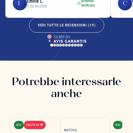
Émilie L.
Acquisto
É
C
verificato
Il 26/06/2026
VEDI TUTTE LE RECENSIONI (
19
)
Potrebbe interessarle
anche
BIO
COLPO DI ❤
BIO
COLP
MATCHA