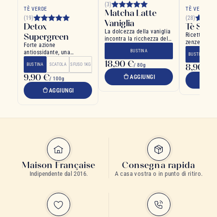
(3)
TÈ VERDE
TÈ VERDE
Matcha Latte
(19)
(28)
Vaniglia
Detox
Tè Snell
La dolcezza della vaniglia
Supergreen
Ricetta anc
incontra la ricchezza del
zenzero e 
Forte azione
matcha
BUSTINA
antiossidante, una
BUSTINA
SC
bevanda rinfrescante e
18,90 €
BUSTINA
SCATOLA
SFUSO 1KG
/ 80g
8,90 €
depurativa
/ 
9,90 €
AGGIUNGI
/ 100g
A
AGGIUNGI
Maison Française
Consegna rapida
Indipendente dal 2016.
A casa vostra o in punto di ritiro.