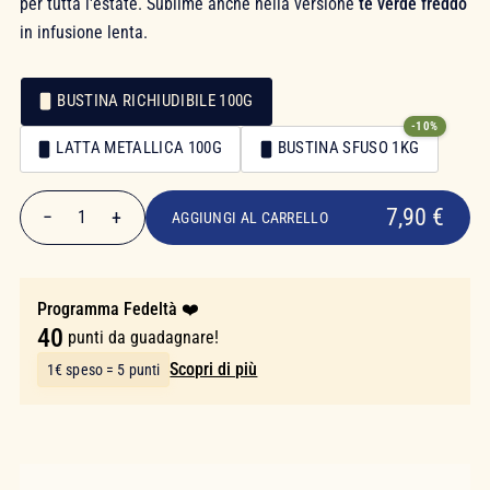
per tutta l'estate. Sublime anche nella versione
tè verde freddo
in infusione lenta.
BUSTINA RICHIUDIBILE 100G
-10%
Confezionamento
LATTA METALLICA 100G
BUSTINA SFUSO 1KG
Confezionamento
7,90 €
7,90 €
−
+
1
AGGIUNGI AL CARRELLO
Quantità
Programma Fedeltà ❤️
40
punti da guadagnare!
Scopri di più
1€ speso = 5 punti