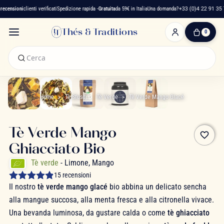
censioni
clienti verificati
Spedizione rapida -
Gratuita
da 59€ in Italia
Una domanda?
+33 (0)4 22 91 35 75
Thés & Traditions
0
0
Articolo(i)
-
0,00 €
Il
Mio
Home
Tè Sfuso
Tè Verde
Tè Verde Mango Glacé
Carrello
Tè Verde Mango
favorite_border
Ghiacciato Bio
Tè verde
- Limone, Mango
15 recensioni
Il nostro
tè verde mango glacé
bio abbina un delicato sencha
alla mangue succosa, alla menta fresca e alla citronella vivace.
Una bevanda luminosa, da gustare calda o come
tè ghiacciato