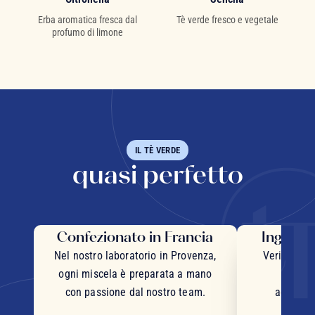
Erba aromatica fresca dal
Tè verde fresco e vegetale
profumo di limone
IL TÈ VERDE
quasi perfetto
Confezionato in Francia
Ingredie
Nel nostro laboratorio in Provenza,
Veri pezzi 
ogni miscela è preparata a mano
inter
con passione dal nostro team.
accurata