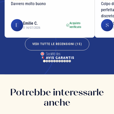
Davvero molto buono
Colpo d
perfett
discret
Emilie C.
Acquisto
E
S
verificato
Il 14/07/2026
VEDI TUTTE LE RECENSIONI (
15
)
Potrebbe interessarle
anche