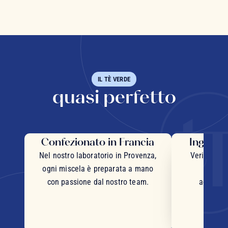
IL TÈ VERDE
quasi perfetto
Confezionato in Francia
Ingredie
Nel nostro laboratorio in Provenza,
Veri pezzi 
ogni miscela è preparata a mano
inter
con passione dal nostro team.
accurata