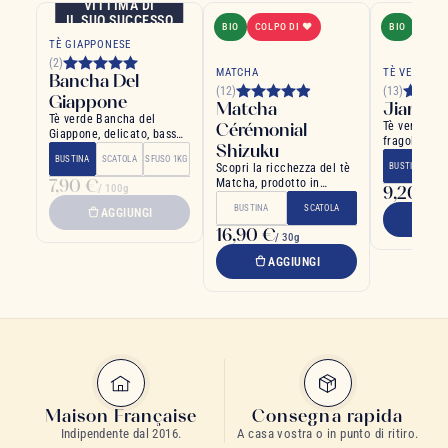
VITTIMA DI
IL SUO SUCCESSO
BIO
COLPO DI ❤
BIO
TÈ GIAPPONESE
(2)
MATCHA
TÈ VERDE
Bancha Del
(12)
(13)
Giappone
Matcha
Jiangko
Tè verde Bancha del
Cérémonial
Tè verde gol
Giappone, delicato, bassa
fragole, lam
Shizuku
caffeina, sapore vegetale
di rosa
BUSTINA
SCATOLA
SFUSO 1KG
Scopri la ricchezza del tè
BUSTINA
SC
7,90 €
Matcha, prodotto in
/ 100g
9,20 €
/ 
Giappone.
BUSTINA
SCATOLA
AGGIUNGI
A
16,90 €
/ 30g
AGGIUNGI
Maison Française
Consegna rapida
Indipendente dal 2016.
A casa vostra o in punto di ritiro.