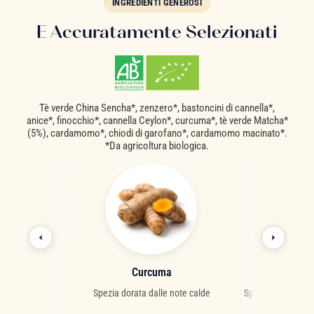
INGREDIENTI GENEROSI
E Accuratamente Selezionati
Tè verde China Sencha*, zenzero*, bastoncini di cannella*,
anice*, finocchio*, cannella Ceylon*, curcuma*, tè verde Matcha*
(5%), cardamomo*, chiodi di garofano*, cardamomo macinato*.
*Da agricoltura biologica.
o
Curcuma
Car
agrumato dalle
Spezia dorata dalle note calde
Spezia orientale p
virtù