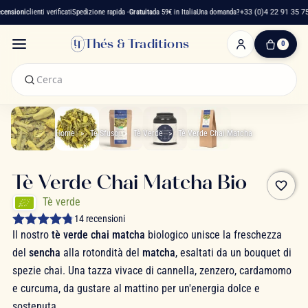
nsioni
clienti verificati
Spedizione rapida -
Gratuita
da 59€ in Italia
Una domanda?
+33 (0)4 22 91 35 75
Thés & Traditions
0
0
Articolo(i)
-
0,00 €
Il
Mio
Home
Tè Sfuso
Tè Verde
Tè Verde Chai Matcha
Carrello
Tè Verde Chai Matcha Bio
favorite_border
Tè verde
14 recensioni
Il nostro
tè verde chai matcha
biologico unisce la freschezza
del
sencha
alla rotondità del
matcha
, esaltati da un bouquet di
spezie chai. Una tazza vivace di cannella, zenzero, cardamomo
e curcuma, da gustare al mattino per un'energia dolce e
sostenuta.