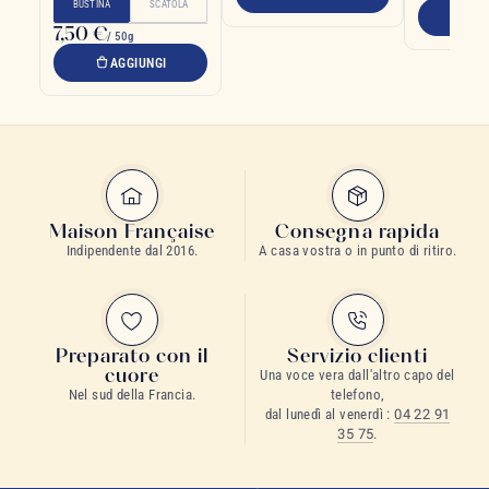
BUSTINA
SCATOLA
A
7,50 €
/ 50g
AGGIUNGI
Maison Française
Consegna rapida
Indipendente dal 2016.
A casa vostra o in punto di ritiro.
Preparato con il
Servizio clienti
cuore
Una voce vera dall'altro capo del
Nel sud della Francia.
telefono,
dal lunedì al venerdì :
04 22 91
35 75
.