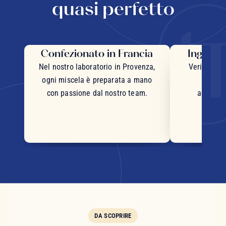
quasi perfetto
Confezionato in Francia
Ingredie
Nel nostro laboratorio in Provenza,
Veri pezzi 
ogni miscela è preparata a mano
inter
con passione dal nostro team.
accurata
DA SCOPRIRE