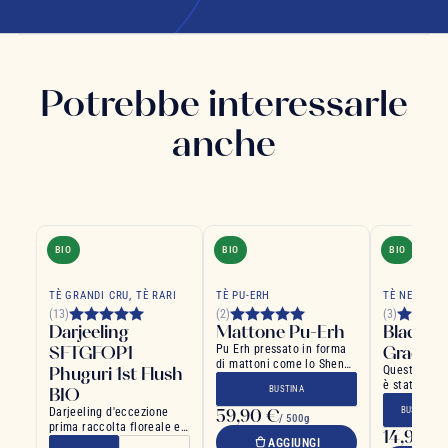
Potrebbe interessarle
anche
BIO
BIO
BIO
TÈ GRANDI CRU, TÈ RARI
TÈ PU-ERH
TÈ NERO
(13)
(2)
(3)
Darjeeling
Mattone Pu-Erh
Black H
SFTGFOP1
Pu Erh pressato in forma
Grade
di mattoni come lo Sheng
Phuguri 1st Flush
Questo escl
(grezzo)
è stato tost
BIO
BUSTINA
dolce di un 
Darjeeling d'eccezione
59,90 €
BUSTINA
/ 500g
prima raccolta floreale e
14,90 €
/
vivace
AGGIUNGI