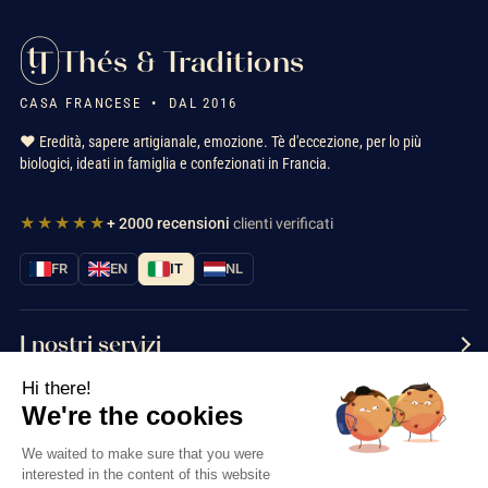
Thés & Traditions
CASA FRANCESE • DAL 2016
❤️ Eredità, sapere artigianale, emozione. Tè d'eccezione, per lo più
biologici, ideati in famiglia e confezionati in Francia.
★★★★★
+ 2000 recensioni
clienti verificati
FR
EN
IT
NL
I nostri servizi
Hi there!
Informazioni
We're the cookies
Contattaci
We waited to make sure that you were
interested in the content of this website