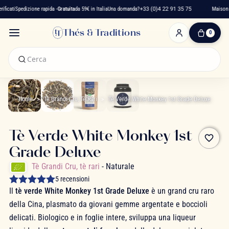
icati
Spedizione rapida -
Gratuita
da 59€ in Italia
Una domanda?
+33 (0)4 22 91 35 75
Maison fr
Thés & Traditions
0
0
Articolo(i)
-
0,00 €
Il
Mio
Home
Tè Grandi Cru, Tè Rari
Tè Verde White Monkey 1st Grade Deluxe
Carrello
Tè Verde White Monkey 1st
favorite_border
Grade Deluxe
Tè Grandi Cru, tè rari
- Naturale
5 recensioni
Il
tè verde White Monkey 1st Grade Deluxe
è un grand cru raro
della Cina, plasmato da giovani gemme argentate e boccioli
delicati. Biologico e in foglie intere, sviluppa una liqueur