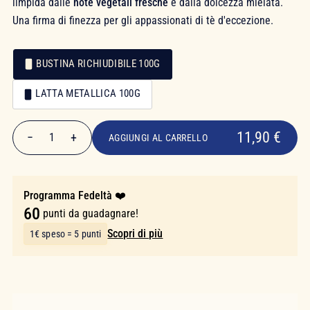
limpida dalle
note vegetali fresche
e dalla dolcezza mielata.
Una firma di finezza per gli appassionati di tè d'eccezione.
BUSTINA RICHIUDIBILE 100G
Confezionamento
LATTA METALLICA 100G
Confezionamento
11,90 €
11,90 €
−
+
1
AGGIUNGI AL CARRELLO
Quantità
Programma Fedeltà ❤️
60
punti da guadagnare!
Scopri di più
1€ speso = 5 punti