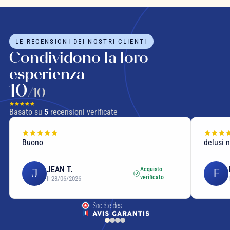
LE RECENSIONI DEI NOSTRI CLIENTI
Condividono la loro
esperienza
10
/10
Basato su
5
recensioni verificate
Buono
delusi 
JEAN T.
Acquisto
J
F
verificato
Il 28/06/2026