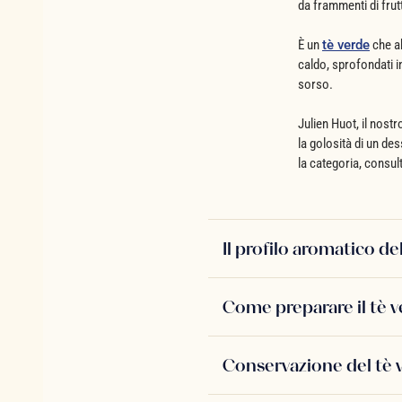
da frammenti di frut
È un
tè verde
che ab
caldo, sprofondati i
sorso.
Julien Huot, il nost
la golosità di un des
la categoria, consul
Il profilo aromatico de
Come preparare il tè v
Conservazione del tè 