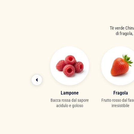
Tè verde China
di fragola
Fiore di calendula
Lampone
Fragola
lcezza rasserenante dai
Bacca rossa dal sapore
Frutto rosso dal fasc
caldi riflessi dorati
acidulo e goloso
irresistibile