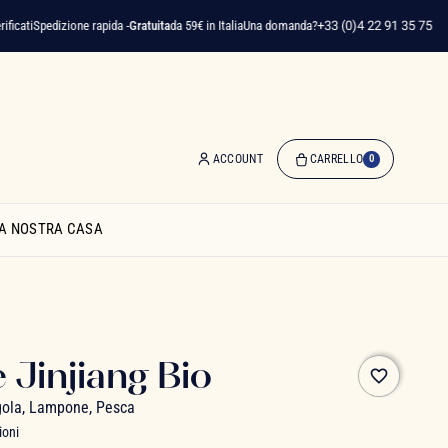
Spedizione rapida -
Gratuita
da 59€ in Italia
Una domanda?
+33 (0)4 22 91 35 75
ACCOUNT
CARRELLO
0
0
Articolo(i)
A NOSTRA CASA
-
0,00 €
Il
Mio
Carrello
 Jinjiang Bio
favorite_border
gola, Lampone, Pesca
ioni