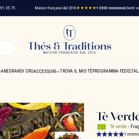
 75
Maison française dal 2016
★★★★★
+ 2000 recensioni
clienti verificati
Thés & Traditions
MAISON FRANÇAISE DAL 2016
SANE
GRANDI CRU
TROVA IL MIO TÈ
PROGRAMMA FEDELTÀ
L
ACCESSORI
Tè Verde
Tè verde
- Fra
1 recens