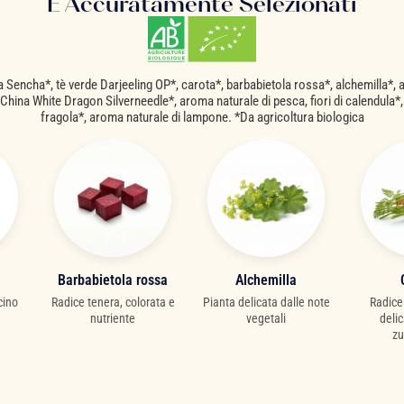
E Accuratamente Selezionati
 Sencha*, tè verde Darjeeling OP*, carota*, barbabietola rossa*, alchemilla*,
, China White Dragon Silverneedle*, aroma naturale di pesca, fiori di calendula*
fragola*, aroma naturale di lampone. *Da agricoltura biologica
Barbabietola rossa
Alchemilla
C
ino
Radice tenera, colorata e
Pianta delicata dalle note
Radice 
nutriente
vegetali
delic
zuc