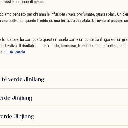
ti rossi e un tocco di pesca.
biamo pensato per chi ama le infusioni vivaci, profumate, quasi solari. Un ble
n una poltrona, quanto freddo su una terrazza assolata. Un invito al piacere se
ro fondatore, ha composto questa miscela come un ponte tra il rigore di un gr
sert estivo. Il risultato: un tè fruttato, luminoso, irresistibilmente facile da a
tate
il tè verde
.
l tè verde Jinjiang
erde Jinjiang
verde Jinjiang