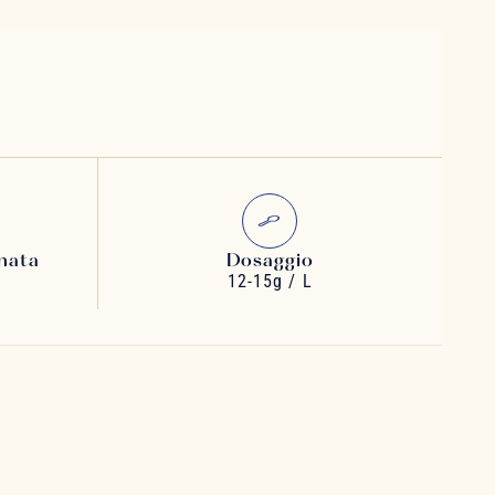
nata
Dosaggio
12-15g / L