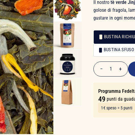
Il nostro
tè verde Jin
golose di fragola, la
gustare in ogni momen
BUSTINA RICHIU
Confezionamento
BUSTINA SFUSO
Confezionamento
9,80 €
−
+
1
Quantità
Programma Fedelt
49
punti da guad
1€ speso = 5 punti