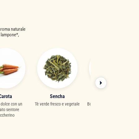
 aroma naturale
, lampone*,
arota
Sencha
Silverneedle
dolce con un
Tè verde fresco e vegetale
Bourgeons argentés doux
ato sentore
et raffinés
cherino