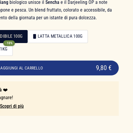
jiang
biologico unisce il
Sencha
e il Darjeeling OP a note
mpone e pesca. Un blend fruttato, colorato e accessibile, da
to della giornata per un istante di pura dolcezza.
DIBILE 100G
LATTA METALLICA 100G
-10%
 1KG
9,80 €
AGGIUNGI AL CARRELLO
à ❤️
agnare!
Scopri di più