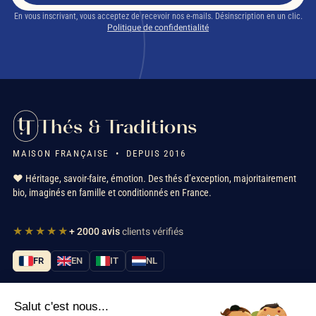
En vous inscrivant, vous acceptez de recevoir nos e-mails. Désinscription en un clic.
Politique de confidentialité
Thés & Traditions
MAISON FRANÇAISE • DEPUIS 2016
❤️ Héritage, savoir-faire, émotion. Des thés d’exception, majoritairement
bio, imaginés en famille et conditionnés en France.
★★★★★
+ 2000 avis
clients vérifiés
FR
EN
IT
NL
Salut c'est nous...
Nos services