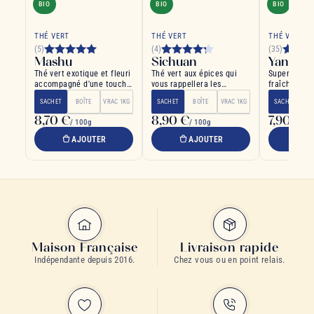
BIO
BIO
BIO
COUP
THÉ VERT
THÉ VERT
THÉ VERT
(5)
(4)
(35)
Mashu
Sichuan
Yangtze
Thé vert exotique et fleuri
Thé vert aux épices qui
Superbe com
accompagné d'une touche
vous rappellera les
fraîche et f
de bergamote
parfums de noël
gingembre e
SACHET
BOÎTE
VRAC 1KG
SACHET
BOÎTE
VRAC 1KG
SACHET
B
8,70 €
8,90 €
7,90 €
/ 100g
/ 100g
/ 1
AJOUTER
AJOUTER
A
Maison Française
Livraison rapide
Indépendante depuis 2016.
Chez vous ou en point relais.