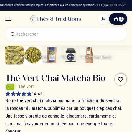
s
clients vérifiés
Livraison rapide -
Offerte
dès 45€ en France
Une question ?
+33 (0)4 22 91 35 75
Thés & Traditions
0
0
produit(s)
-
0,00 €
Mon
panier
Accueil
Thé En Vrac
Thé Vert
Thé Vert Chai Matcha
Thé Vert Chai Matcha Bio
favorite_border
Thé vert
14 avis
Notre
thé vert chai matcha
bio marie la fraîcheur du
sencha
à
la rondeur du
matcha
, sublimés par un bouquet d'épices chai.
Une tasse vibrante de cannelle, gingembre, cardamome et
curcuma, à savourer en matinée pour une énergie tout en
douceur.