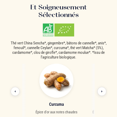
Et Soigneusement
Sélectionnés
Thé vert China Sencha*, gingembre*, bâtons de cannelle*, anis*,
fenouil*, cannelle Ceylan*, curcuma*, thé vert Matcha* (5%),
cardamome*, clou de girofle*, cardamome moulue*. *Issu de
l‘agriculture biologique.
re
Curcuma
Car
citronné aux
Épice d'or aux notes chaudes
Épice orientale p
priétés