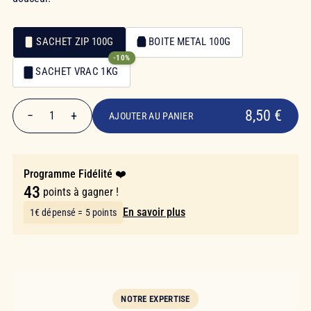
SACHET ZIP 100G
BOITE METAL 100G
-10%
Emballage
SACHET VRAC 1KG
Emballage
8,50 €
8,50 €
−
+
1
AJOUTER AU PANIER
Quantité
Programme Fidélité ❤️
43
points à gagner !
En savoir plus
1€ dépensé = 5 points
NOTRE EXPERTISE