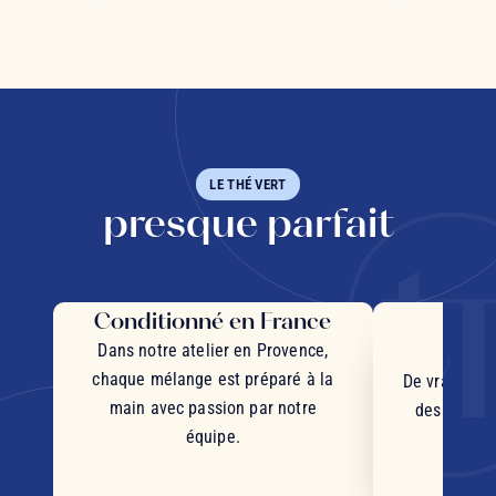
LE THÉ VERT
presque parfait
Conditionné en France
Des 
d'
Dans notre atelier en Provence,
chaque mélange est préparé à la
De vrais mor
main avec passion par notre
des plantes
équipe.
d'orig
s