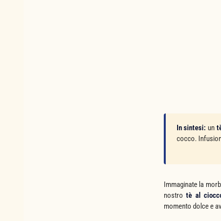
In sintesi:
un
t
cocco. Infusion
Immaginate la morbi
nostro
tè al ciocc
momento dolce e av