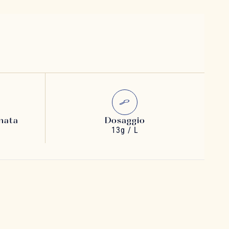
nata
Dosaggio
13g / L