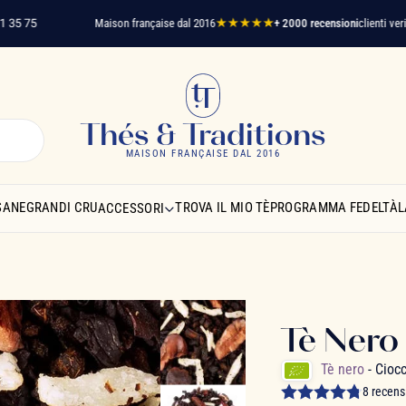
5
Maison française dal 2016
★★★★★
+ 2000 recensioni
clienti verificati
Sp
Thés & Traditions
MAISON FRANÇAISE DAL 2016
SANE
GRANDI CRU
TROVA IL MIO TÈ
PROGRAMMA FEDELTÀ
L
ACCESSORI
Tè Nero
Tè nero
- Cioc
8 recens