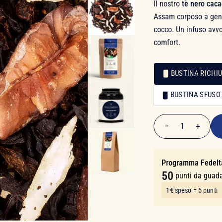
Il nostro
tè nero cac
Assam corposo a gene
cocco. Un infuso avvo
comfort.
BUSTINA RICHIU
Confezionamento
BUSTINA SFUSO
Confezionamento
9,90 €
−
+
1
Quantità
Programma Fedelt
50
punti da guad
1€ speso = 5 punti