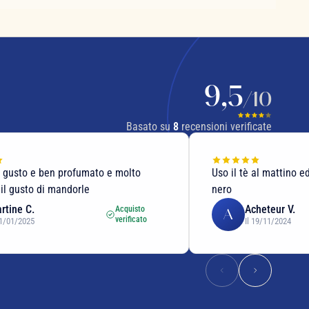
9,5
/10
Basato su
8
recensioni verificate
al mattino ed è molto gradevole, tè
-
heteur V.
Acheteur V.
Acquisto
A
verificato
19/11/2024
Il 22/02/2023