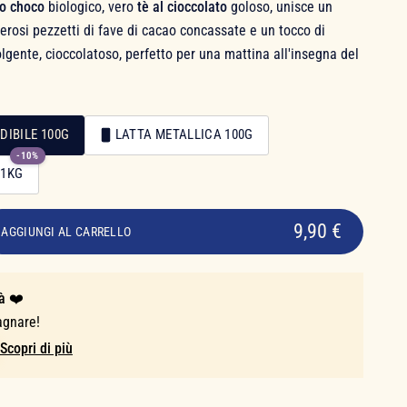
ao choco
biologico, vero
tè al cioccolato
goloso, unisce un
rosi pezzetti di fave di cacao concassate e un tocco di
lgente, cioccolatoso, perfetto per una mattina all'insegna del
DIBILE 100G
LATTA METALLICA 100G
-10%
 1KG
9,90 €
AGGIUNGI AL CARRELLO
à ❤️
agnare!
Scopri di più