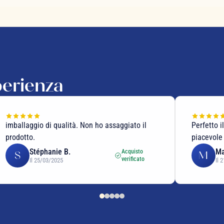
perienza
Perfetto il gusto e ben profumato e molto
Uso il tè 
piacevole il gusto di mandorle
nero
Martine C.
Ac
Acquisto
M
A
verificato
Il 21/01/2025
Il 