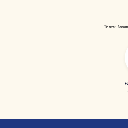
Tè nero Assam*
F