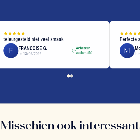
teleurgesteld niet veel smaak
Perfecte 
FRANCOISE G.
Mo
Acheteur
F
M
authentifié
Le 13/06/2026
Le 
Misschien ook interessant