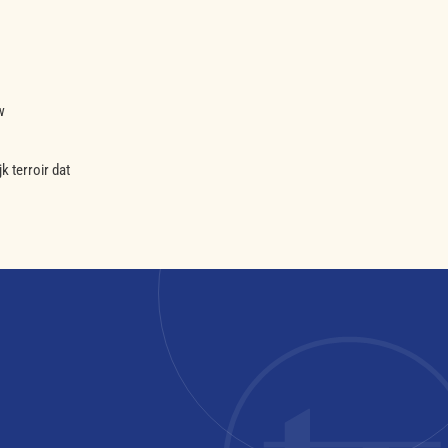
w
k terroir dat