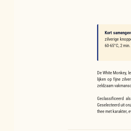
Kort samengev
zilverige knopp
60-65°C, 2 min.
De White Monkey, let
lijken op fijne zil
zeldzaam vakmansch
Geclassificeerd al
Geselecteerd uit o
thee met karakter, e