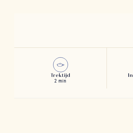
Trektijd
I
2 min