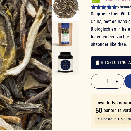
5 beoor
De
groene thee Whit
China, met de hand g
Biologisch en in hele
tonen
en een zachte h
uitzonderlijke thee.
RITSSLUITING Z
€ 11,90
Verpakking
Verpakking
−
+
1
Aantal
Loyaliteitsprogra
60
punten te ver
€1 besteed = 5 pun