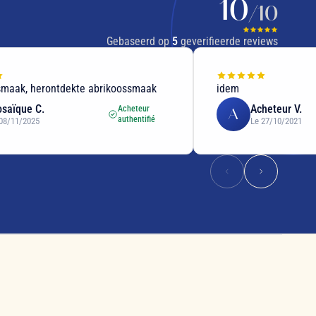
10
/10
Gebaseerd op
5
geverifieerde reviews
smaak, herontdekte abrikoossmaak
idem
saïque C.
Acheteur V.
Acheteur
A
authentifié
08/11/2025
Le 27/10/2021