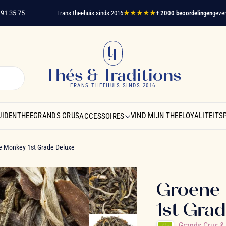
 75
Frans theehuis sinds 2016
★★★★★
+ 2000 beoordelingen
geverifieerd
Thés & Traditions
FRANS THEEHUIS SINDS 2016
UIDENTHEE
GRANDS CRUS
VIND MIJN THEE
LOYALITEIT
ACCESSOIRES
e Monkey 1st Grade Deluxe
Groene
1st Gra
Grands Crus 