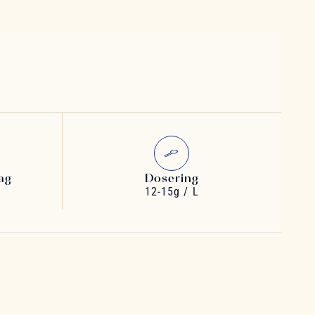
ag
Dosering
12-15g / L