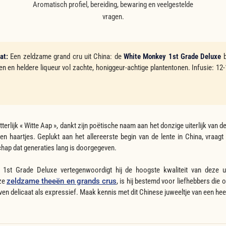
Aromatisch profiel, bereiding, bewaring en veelgestelde
vragen.
at:
Een zeldzame grand cru uit China: de
White Monkey 1st Grade Deluxe
b
en en heldere liqueur vol zachte, honiggeur-achtige plantentonen. Infusie: 12
terlijk « Witte Aap », dankt zijn poëtische naam aan het donzige uiterlijk van d
veren haartjes. Geplukt aan het allereerste begin van de lente in China, vraag
ap dat generaties lang is doorgegeven.
s 1st Grade Deluxe vertegenwoordigt hij de hoogste kwaliteit van deze ui
nze
zeldzame theeën en grands crus
, is hij bestemd voor liefhebbers die 
ven delicaat als expressief. Maak kennis met dit Chinese juweeltje van een heel