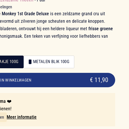
delingen
e Monkey 1st Grade Deluxe
is een zeldzame grand cru uit
evormd uit zilveren jonge scheuten en delicate knoppen.
 bladeren, ontvouwt hij een heldere liqueur met
frisse groene
onigsmaak. Een teken van verfijning voor liefhebbers van
AKJE 100G
METALEN BLIK 100G
€ 11,90
IN WINKELWAGEN
mma ❤️
dienen!
Meer informatie
ten