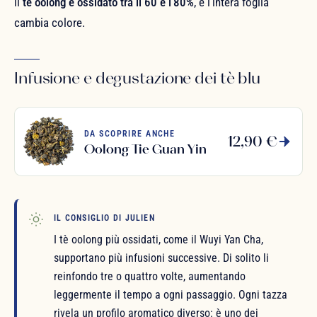
il
tè oolong è ossidato tra il 60 e l'80%
, e l'intera foglia
cambia colore.
Infusione e degustazione dei tè blu
DA SCOPRIRE ANCHE
12,90 €
Oolong Tie Guan Yin
IL CONSIGLIO DI JULIEN
I tè oolong più ossidati, come il Wuyi Yan Cha,
supportano più infusioni successive. Di solito li
reinfondo tre o quattro volte, aumentando
leggermente il tempo a ogni passaggio. Ogni tazza
rivela un profilo aromatico diverso: è uno dei