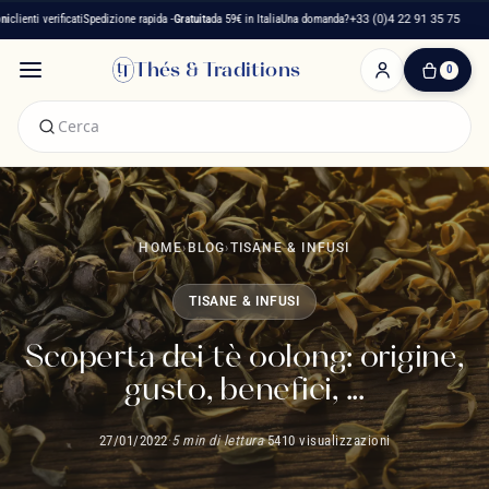
 verificati
Spedizione rapida -
Gratuita
da 59€ in Italia
Una domanda?
+33 (0)4 22 91 35 75
Maiso
Thés & Traditions
0
0
Articolo(i)
-
0,00 €
Il
Mio
Carrello
HOME
›
BLOG
›
TISANE & INFUSI
TISANE & INFUSI
Scoperta dei tè oolong: origine,
gusto, benefici, ...
27/01/2022
·
5 min di lettura
·
5410 visualizzazioni