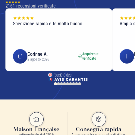
2161
recensioni verificate
Spedizione rapida e tè molto buono
Ampia sc
Corinne A.
Acquirente
C
F
verificato
2 agosto 2026
Maison Française
Consegna rapida
Indipendente dal 2016.
A casa vostra o in punto di ritiro.