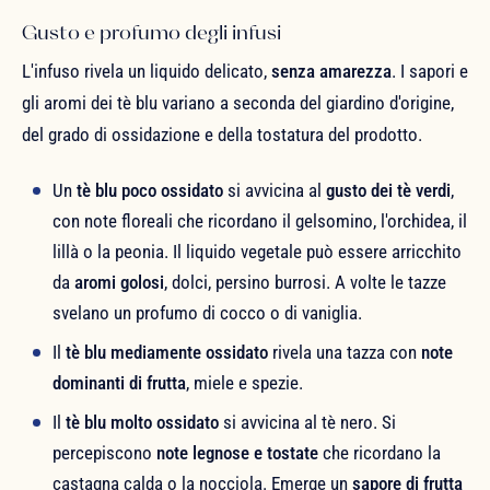
Gusto e profumo degli infusi
L'infuso rivela un liquido delicato,
senza amarezza
. I sapori e
gli aromi dei tè blu variano a seconda del giardino d'origine,
del grado di ossidazione e della tostatura del prodotto.
Un
tè blu poco ossidato
si avvicina al
gusto dei tè verdi
,
con note floreali che ricordano il gelsomino, l'orchidea, il
lillà o la peonia. Il liquido vegetale può essere arricchito
da
aromi golosi
, dolci, persino burrosi. A volte le tazze
svelano un profumo di cocco o di vaniglia.
Il
tè blu mediamente ossidato
rivela una tazza con
note
dominanti di frutta
, miele e spezie.
Il
tè blu molto ossidato
si avvicina al tè nero. Si
percepiscono
note legnose e tostate
che ricordano la
castagna calda o la nocciola. Emerge un
sapore di frutta