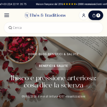
 22 91 35 75
Maison française dal 2016
★★★★★
+ 2000 recensioni
clienti verificati
Spedizi
Thés & Traditions
0
0
Articolo(i)
-
0,00 €
Il
Mio
Carrello
HOME
›
BLOG
›
BENEFICI & SALUTE
BENEFICI & SALUTE
Ibisco e pressione arteriosa:
cosa dice la scienza
09/06/2026
·
6 min di lettura
·
4207 visualizzazioni