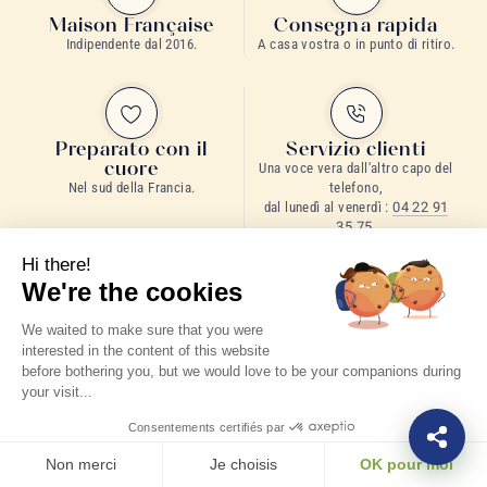
Maison Française
Consegna rapida
Indipendente dal 2016.
A casa vostra o in punto di ritiro.
Preparato con il
Servizio clienti
cuore
Una voce vera dall'altro capo del
Nel sud della Francia.
telefono,
dal lunedì al venerdì :
04 22 91
35 75
.
Hi there!
We're the cookies
We waited to make sure that you were
interested in the content of this website
LA LETTERA DELLA MAISON
before bothering you, but we would love to be your companions during
Non perdere
your visit...
neanche una goccia.
Consentements certifiés par
Condividere, trasmettere: i nostri tè, i nostri consigli, qualche
Non merci
Je choisis
OK pour moi