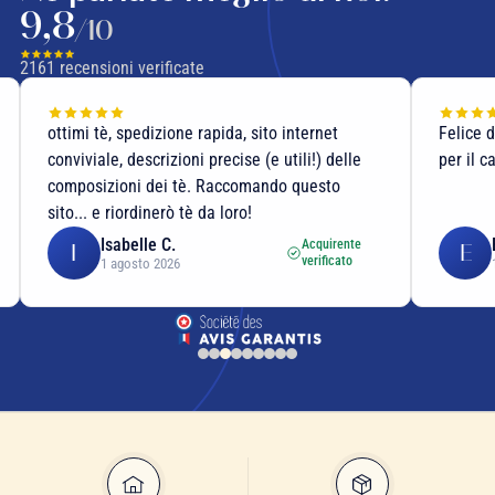
9,8
/10
2161
recensioni verificate
ottimi tè, spedizione rapida, sito internet
Felice 
conviviale, descrizioni precise (e utili!) delle
per il c
composizioni dei tè. Raccomando questo
sito... e riordinerò tè da loro!
Isabelle C.
Acquirente
I
E
verificato
1 agosto 2026