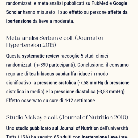
randomizzati e meta-analisi pubblicati su PubMed e
Google
Scholar
hanno misurato il suo
effetto
su persone
affette da
ipertensione
da lieve a moderata.
Meta-analisi Serban e coll. (Journal of
Hypertension 2015)
Questa
systematic review
raccoglie 5 studi clinici
randomizzati (n=390 partecipanti). Conclusione: il consumo
regolare di
tea hibiscus sabdariffa
riduce in modo
significativo la
pressione sistolica
(-7,58
mmHg di pressione
sistolica in media) e la
pressione diastolica
(-3,53 mmHg).
Effetto osservato su cure di 4-12 settimane.
Studio McKay e coll. (Journal of Nutrition 2010)
Uno
studio pubblicato sul Journal of Nutrition
dell'università
Tufts (USA) ha seguito 65 adulti con
ipertensione lieve
(pre-