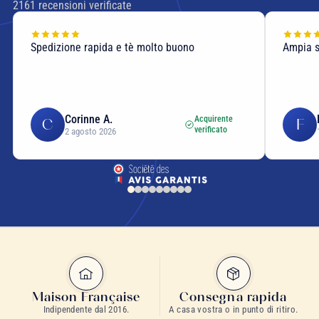
2161
recensioni verificate
Spedizione rapida e tè molto buono
Ampia sc
Corinne A.
Acquirente
C
F
verificato
2 agosto 2026
Maison Française
Consegna rapida
Indipendente dal 2016.
A casa vostra o in punto di ritiro.