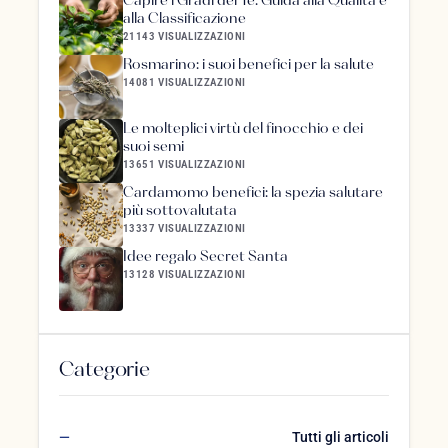
Capire i Gradi del Tè: Guida alla Qualità e
alla Classificazione
21143 VISUALIZZAZIONI
Rosmarino: i suoi benefici per la salute
14081 VISUALIZZAZIONI
Le molteplici virtù del finocchio e dei
suoi semi
13651 VISUALIZZAZIONI
Cardamomo benefici: la spezia salutare
più sottovalutata
13337 VISUALIZZAZIONI
Idee regalo Secret Santa
13128 VISUALIZZAZIONI
Categorie
Tutti gli articoli