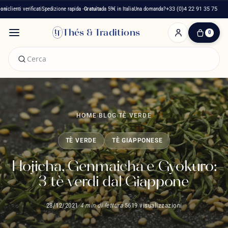
 verificati
Spedizione rapida -
Gratuita
da 59€ in Italia
Una domanda?
+33 (0)4 22 91 35 75
Mais
Thés & Traditions
0
0
Articolo(i)
-
0,00 €
Il
Mio
Carrello
HOME
›
BLOG
›
TÈ VERDE
TÈ VERDE
TÈ GIAPPONESE
Hojicha, Genmaicha e Gyokuro:
3 tè verdi dal Giappone
28/12/2021
·
4 min di lettura
·
5619 visualizzazioni