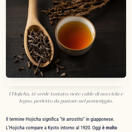
L'Hojicha, tè verde tostato: note calde di nocciola e
legno, perfetto da gustare nel pomeriggio.
Il termine Hojicha significa "tè arrostito" in giapponese.
L'Hojicha compare a Kyoto intorno al 1920. Oggi
è molto