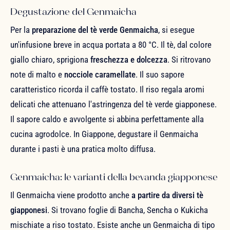
Degustazione del Genmaicha
Per la
preparazione del tè verde Genmaicha
, si esegue
un'infusione breve in acqua portata a 80 °C. Il tè, dal colore
giallo chiaro, sprigiona
freschezza e dolcezza
. Si ritrovano
note di malto e
nocciole caramellate
. Il suo sapore
caratteristico ricorda il caffè tostato. Il riso regala aromi
delicati che attenuano l'astringenza del tè verde giapponese.
Il sapore caldo e avvolgente si abbina perfettamente alla
cucina agrodolce. In Giappone, degustare il Genmaicha
durante i pasti è una pratica molto diffusa.
Genmaicha: le varianti della bevanda giapponese
Il Genmaicha viene prodotto anche
a partire da diversi tè
giapponesi
. Si trovano foglie di Bancha, Sencha o Kukicha
mischiate a riso tostato. Esiste anche un Genmaicha di tipo