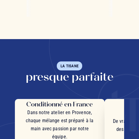
LA TISANE
presque parfaite
Conditionné en France
Des 
d'
Dans notre atelier en Provence,
chaque mélange est préparé à la
De vrais mor
main avec passion par notre
des plantes
équipe.
d'orig