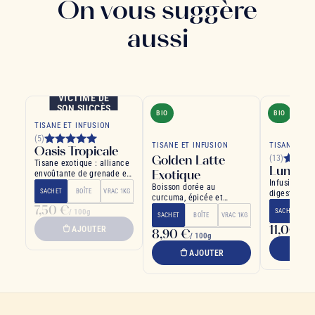
On vous suggère
aussi
VICTIME DE
SON SUCCÈS
BIO
BIO
TISANE ET INFUSION
(5)
TISANE ET INFUSION
TISANE ET 
Oasis Tropicale
Golden Latte
(13)
Tisane exotique : alliance
Lune M
Exotique
envoûtante de grenade et
Infusion qui
mangue, détente assurée
Boisson dorée au
SACHET
BOÎTE
VRAC 1KG
digestion c
curcuma, épicée et
gingembre c
7,50 €
réconfortante
/ 100g
SACHET
B
SACHET
BOÎTE
VRAC 1KG
11,00 €
AJOUTER
8,90 €
/
/ 100g
A
AJOUTER