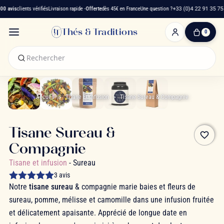
 avis
clients vérifiés
Livraison rapide -
Offerte
dès 45€ en France
Une question ?
+33 (0)4 22 91 35 75
Thés & Traditions
0
0
produit(s)
-
0,00 €
Mon
panier
Accueil
Tisane Et Infusion
Tisane Sureau & Compagnie
Tisane Sureau &
favorite_border
Compagnie
Tisane et infusion
- Sureau
3 avis
Notre
tisane sureau
& compagnie marie baies et fleurs de
sureau, pomme, mélisse et camomille dans une infusion fruitée
et délicatement apaisante. Apprécié de longue date en