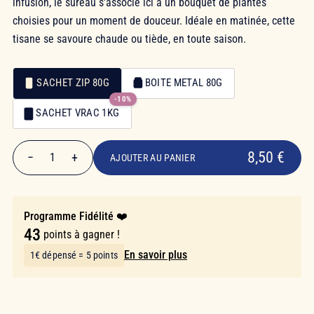
infusion, le sureau s'associe ici à un bouquet de plantes
choisies pour un moment de douceur. Idéale en matinée, cette
tisane se savoure chaude ou tiède, en toute saison.
SACHET ZIP 80G
BOITE METAL 80G
-10%
Emballage
SACHET VRAC 1KG
Emballage
8,50 €
8,50 €
−
+
1
AJOUTER AU PANIER
Quantité
Programme Fidélité ❤️
43
points à gagner !
En savoir plus
1€ dépensé = 5 points