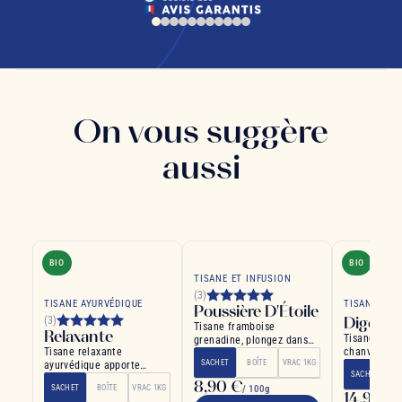
On vous suggère
aussi
BIO
BIO
TISANE ET INFUSION
(3)
TISANE AYURVÉDIQUE
TISANE CBD
Poussière D'Étoile
Digestiv
(3)
Tisane framboise
Relaxante
Tisane CBD d
grenadine, plongez dans
Tisane relaxante
chanvre, me
un monde magique
SACHET
BOÎTE
VRAC 1KG
ayurvédique apporte
fenouil et a
SACHET
B
sérénité et bien-être
8,90 €
SACHET
BOÎTE
VRAC 1KG
/ 100g
14,90 €
/