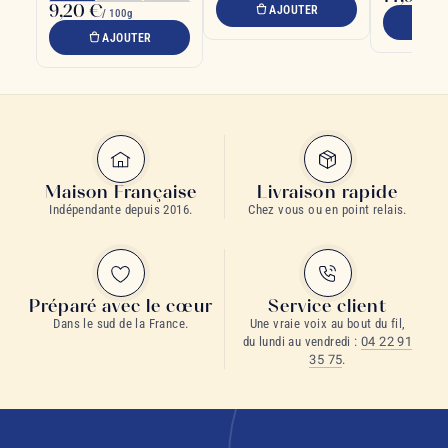
9,20 €
AJOUTER
/ 100g
A
AJOUTER
Maison Française
Livraison rapide
Indépendante depuis 2016.
Chez vous ou en point relais.
Préparé avec le cœur
Service client
Dans le sud de la France.
Une vraie voix au bout du fil,
du lundi au vendredi :
04 22 91
35 75
.