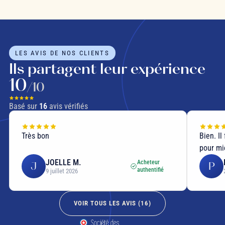
LES AVIS DE NOS CLIENTS
Ils partagent leur expérience
10
/10
Basé sur
16
avis vérifiés
Très bon
Bien. Il
pour mi
JOELLE M.
Acheteur
J
P
authentifié
9 juillet 2026
VOIR TOUS LES AVIS (
16
)