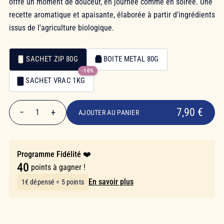
offre un moment de douceur, en journée comme en soirée. Une
recette aromatique et apaisante, élaborée à partir d'ingrédients
issus de l'agriculture biologique.
SACHET ZIP 80G
BOITE METAL 80G
-10%
Emballage
SACHET VRAC 1KG
Emballage
7,90 €
7,90 €
−
+
1
AJOUTER AU PANIER
Quantité
Programme Fidélité ❤️
40
points à gagner !
En savoir plus
1€ dépensé = 5 points