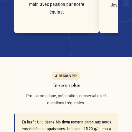
main avec passion par notre
des plantes
équipe.
d'orig
s
À DÉCOUVRIR
En savoir plus
Profil aromatique, préparation, conservation et
questions fréquentes.
En bref :
Une
tisane bio thym romarin citron
aux notes
ensoleillées et apaisantes. Infusion : 15-20 g/L, eau à