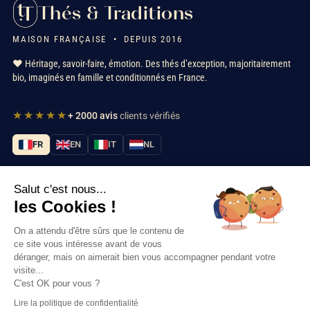
Thés & Traditions
MAISON FRANÇAISE • DEPUIS 2016
❤️ Héritage, savoir-faire, émotion. Des thés d’exception, majoritairement
bio, imaginés en famille et conditionnés en France.
★★★★★
+ 2000 avis
clients vérifiés
FR
EN
IT
NL
Salut c'est nous...
Nos services
les Cookies !
Informations
On a attendu d'être sûrs que le contenu de
ce site vous intéresse avant de vous
déranger, mais on aimerait bien vous accompagner pendant votre
Nous contacter
visite...
C'est OK pour vous ?
Lire la politique de confidentialité