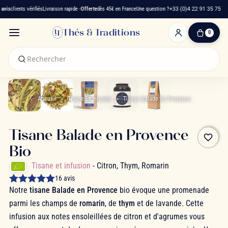
is
clients vérifiés
Livraison rapide -
Offerte
dès 45€ en France
Une question ?
+33 (0)4 22 91 35 75
Thés & Traditions
0
0
produit(s)
-
0,00 €
Mon
panier
Accueil
Tisane Et Infusion
Tisane Balade En Provence
Tisane Balade en Provence
favorite_border
Bio
Tisane et infusion
- Citron, Thym, Romarin
16 avis
Notre
tisane Balade en Provence
bio évoque une promenade
parmi les champs de
romarin
, de
thym
et de lavande. Cette
infusion aux notes ensoleillées de citron et d'agrumes vous