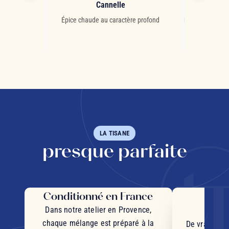
lle
Cannelle
Feuille
he et citronnée
Épice chaude au caractère profond
Feuille méditer
bienf
LA TISANE
presque parfaite
Conditionné en France
Des 
d'
Dans notre atelier en Provence,
chaque mélange est préparé à la
De vrais mor