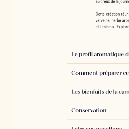
au creux de la journ
Cette création réu
verveine, herbe aro
et lumineux. Explor
Le profil aromatique d
Comment préparer cet
Les bienfaits de la cam
Conservation
Foire aux questions