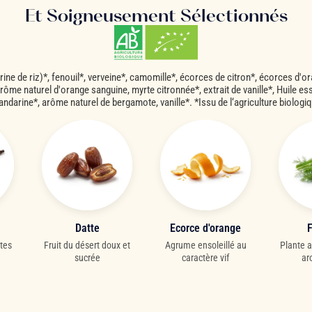
Et Soigneusement Sélectionnés
arine de riz)*, fenouil*, verveine*, camomille*, écorces de citron*, écorces d'o
arôme naturel d'orange sanguine, myrte citronnée*, extrait de vanille*, Huile ess
ndarine*, arôme naturel de bergamote, vanille*. *Issu de l‘agriculture biologi
Datte
Ecorce d'orange
F
tes
Fruit du désert doux et
Agrume ensoleillé au
Plante a
sucrée
caractère vif
ar