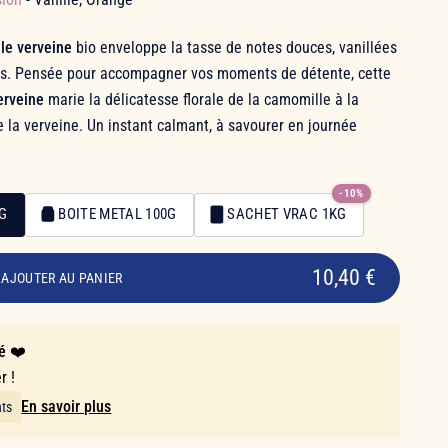
le verveine
bio enveloppe la tasse de notes douces, vanillées
es. Pensée pour accompagner vos moments de détente, cette
erveine
marie la délicatesse florale de la camomille à la
 la verveine. Un instant calmant, à savourer en journée
-10%
0G
BOITE METAL 100G
SACHET VRAC 1KG
10,40 €
AJOUTER AU PANIER
é ❤️
r !
En savoir plus
nts