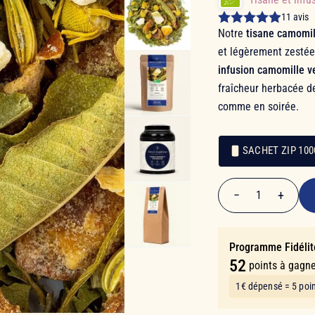
11 avis
Notre
tisane camomil
et légèrement zesté
infusion camomille v
fraîcheur herbacée de
comme en soirée.
SACHET ZIP 10
10,40 €
Emballage
Emballage
−
+
1
Quantité
Programme Fidélit
52
points à gagne
1€ dépensé = 5 poi