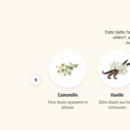
Datte (datte, f
entière*, 
ma
Écorce de citron
Camomille
Vanille
ste acidulé vif et tonique
Fleur douce apaisante et
Épice douce aux no
délicate
crémeuses