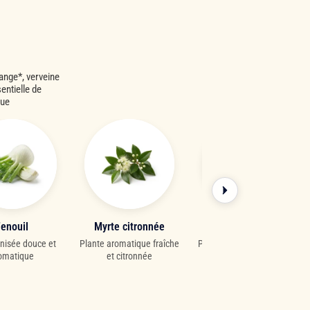
range*, verveine
entielle de
que
enouil
Myrte citronnée
Verveine
nisée douce et
Plante aromatique fraîche
Plante citronnée douce et
omatique
et citronnée
apaisante