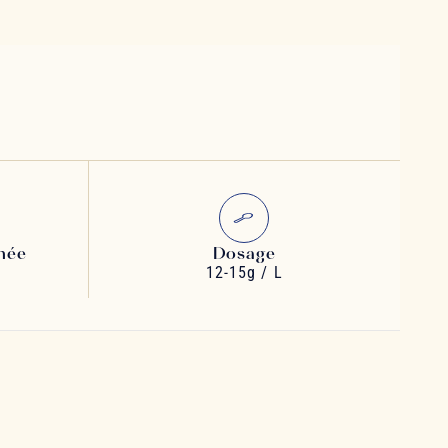
née
Dosage
12-15g / L