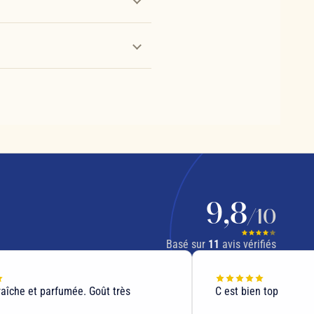
9,8
/10
Basé sur
11
avis vérifiés
raîche et parfumée. Goût très
C est bien top