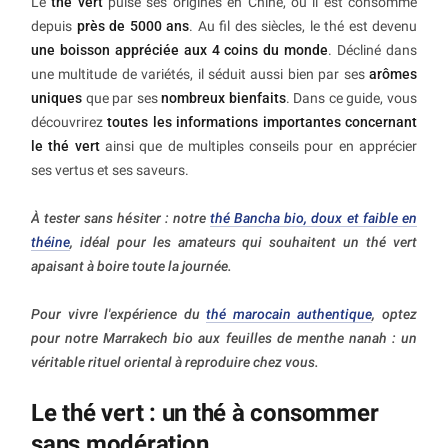
Le
thé vert
puise ses origines en Chine, où il est consommé
depuis
près de 5000 ans
. Au fil des siècles, le thé est devenu
une boisson appréciée aux 4 coins du monde
. Décliné dans
une multitude de variétés, il séduit aussi bien par ses
arômes
uniques
que par ses
nombreux bienfaits
. Dans ce guide, vous
découvrirez
toutes les informations importantes concernant
le thé vert
ainsi que de multiples conseils pour en apprécier
ses vertus et ses saveurs.
À tester sans hésiter : notre
thé Bancha bio, doux et faible en
théine
, idéal pour les amateurs qui souhaitent un thé vert
apaisant à boire toute la journée.
Pour vivre l'expérience du
thé marocain authentique
, optez
pour notre Marrakech bio aux feuilles de menthe nanah : un
véritable rituel oriental à reproduire chez vous.
Le thé vert : un thé à consommer
sans modération