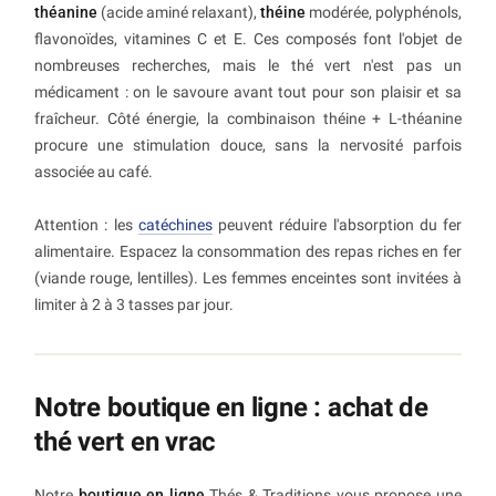
théanine
(acide aminé relaxant),
théine
modérée, polyphénols,
flavonoïdes, vitamines C et E. Ces composés font l'objet de
nombreuses recherches, mais le thé vert n'est pas un
médicament : on le savoure avant tout pour son plaisir et sa
fraîcheur. Côté énergie, la combinaison théine + L-théanine
procure une stimulation douce, sans la nervosité parfois
associée au café.
Attention : les
catéchines
peuvent réduire l'absorption du fer
alimentaire. Espacez la consommation des repas riches en fer
(viande rouge, lentilles). Les femmes enceintes sont invitées à
limiter à 2 à 3 tasses par jour.
Notre boutique en ligne : achat de
thé vert en vrac
Notre
boutique en ligne
Thés & Traditions vous propose une