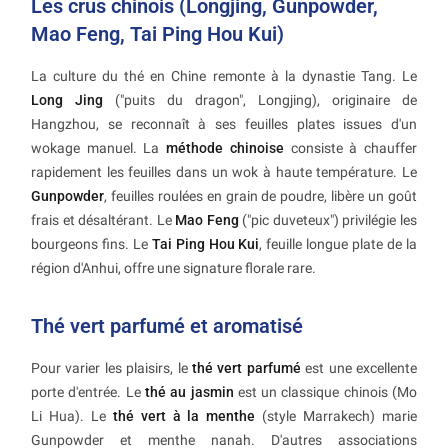
Les crus chinois (Longjing, Gunpowder,
Mao Feng, Tai Ping Hou Kui)
La culture du thé en Chine remonte à la dynastie Tang. Le
Long Jing
("puits du dragon", Longjing), originaire de
Hangzhou, se reconnaît à ses feuilles plates issues d'un
wokage manuel. La
méthode chinoise
consiste à chauffer
rapidement les feuilles dans un wok à haute température. Le
Gunpowder
, feuilles roulées en grain de poudre, libère un goût
frais et désaltérant. Le
Mao Feng
("pic duveteux") privilégie les
bourgeons fins. Le
Tai Ping Hou Kui
, feuille longue plate de la
région d'Anhui, offre une signature florale rare.
Thé vert parfumé et aromatisé
Pour varier les plaisirs, le
thé vert parfumé
est une excellente
porte d'entrée. Le
thé au jasmin
est un classique chinois (Mo
Li Hua). Le
thé vert à la menthe
(style Marrakech) marie
Gunpowder et menthe nanah. D'autres associations