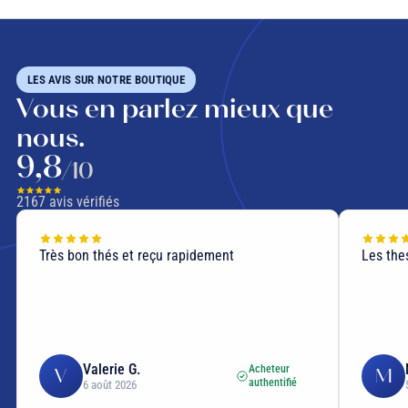
LES AVIS SUR NOTRE BOUTIQUE
Vous en parlez mieux que
nous.
9,8
/10
2167
avis vérifiés
Les thes et infusions sont délicieuses !
Excelle
et avec
égaleme
recomm
Myriam S.
Acheteur
M
C
authentifié
5 août 2026