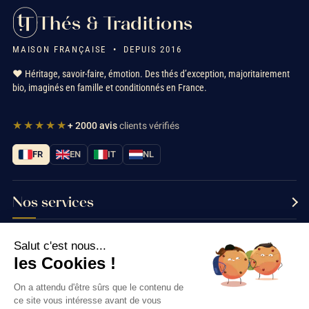
Thés & Traditions
MAISON FRANÇAISE • DEPUIS 2016
❤️ Héritage, savoir-faire, émotion. Des thés d’exception, majoritairement
bio, imaginés en famille et conditionnés en France.
★★★★★
+ 2000 avis
clients vérifiés
FR
EN
IT
NL
Nos services
Informations
Salut c'est nous...
les Cookies !
Nous contacter
On a attendu d'être sûrs que le contenu de
ce site vous intéresse avant de vous