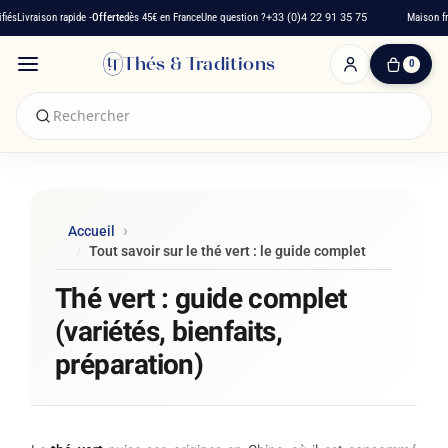
 -
Offerte
dès 45€ en France
Une question ?
+33 (0)4 22 91 35 75
Maison française depuis 201
Thés & Traditions
0
0
produit(s)
-
0,00 €
Mon
panier
Accueil
Tout savoir sur le thé vert : le guide complet
Thé vert : guide complet
(variétés, bienfaits,
préparation)