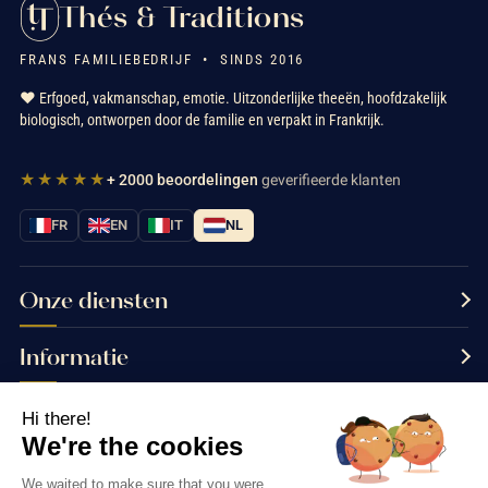
Thés & Traditions
FRANS FAMILIEBEDRIJF • SINDS 2016
❤️ Erfgoed, vakmanschap, emotie. Uitzonderlijke theeën, hoofdzakelijk
biologisch, ontworpen door de familie en verpakt in Frankrijk.
★★★★★
+ 2000 beoordelingen
geverifieerde klanten
FR
EN
IT
NL
Onze diensten
Informatie
Neem contact met ons op
Hi there!
We're the cookies
We waited to make sure that you were