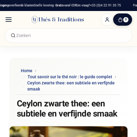
en
geverifieerde klanten
Snelle levering -
Gratis
vanaf €59
Een vraag?
+33 (0)4 22 91 35 75
Frans 
Thés & Traditions
0
0
artikelen
-
€ 0,00
Winkelwagen
Home
Tout savoir sur le thé noir : le guide complet
Ceylon zwarte thee: een subtiele en verfijnde
smaak
Ceylon zwarte thee: een
subtiele en verfijnde smaak