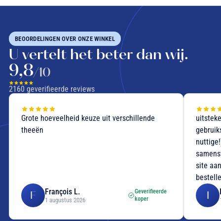
BEOORDELINGEN OVER ONZE WINKEL
U vertelt het beter dan wij.
9,8
/10
2160
geverifieerde reviews
Grote hoeveelheid keuze uit verschillende
uitstek
theeën
gebruik
nuttige
samenst
site aan
bestell
François L.
Geverifieerde
F
I
koper
1 augustus 2026