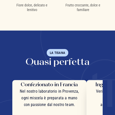
Fiore dolce, delicato e
Frutto croccante, dolce e
lenitivo
familiare
LA TISANA
Quasi perfetta
Confezionato in Francia
Ingredie
Nel nostro laboratorio in Provenza,
Veri pezzi 
ogni miscela è preparata a mano
inter
con passione dal nostro team.
accurata