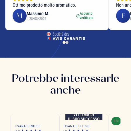
Ottimo prodotto molto aromatico.
Non anc
Massimo M.
Acquisto
M
F
verificato
Il 28/03/2026
Potrebbe interessarle
anche
VITTIMA DI
IL SUO SUCCESSO
BIO
TISANA E INFUSO
TISANA E INFUSO