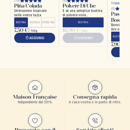
(14)
(4)
TISANA E I
Piña Colada
Polvere Di Ube
(8)
Un'evasione tropicale
E se una semplice bustina
Passegg
nella vostra tazza
di polvere viola
Bosco
trasformasse tutta la
BUSTINA
SCATOLA
SFUSO 1KG
BUSTINA
vostra cucina?
Benvenuti ne
7,50 €
18,90 €
mix equisito 
/ 100g
/ 80g
piante selva
BUSTINA
SC
AGGIUNGI
AGGIUNGI
7,90 €
/ 1
A
Maison Française
Consegna rapida
Indipendente dal 2016.
A casa vostra o in punto di ritiro.
Preparato con il
Servizio clienti