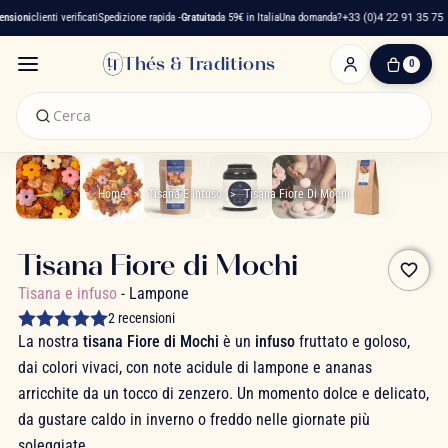
ioni
clienti verificati
Spedizione rapida -
Gratuita
da 59€ in Italia
Una domanda?
+33 (0)4 22 91 35 75
Thés & Traditions
0
0
Articolo(i)
-
0,00 €
Il
Mio
Home
Tisana E Infuso
Tisana Fiore Di Mochi
Carrello
Tisana Fiore di Mochi
favorite_border
Tisana e infuso
- Lampone
2 recensioni
La nostra
tisana Fiore di Mochi
è un
infuso
fruttato e goloso,
dai colori vivaci, con note acidule di lampone e ananas
arricchite da un tocco di zenzero. Un momento dolce e delicato,
da gustare caldo in inverno o freddo nelle giornate più
soleggiate.