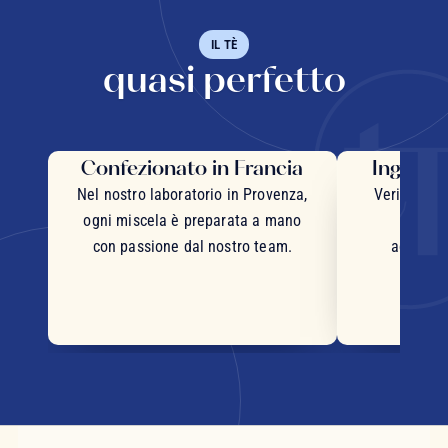
IL TÈ
quasi perfetto
Confezionato in Francia
Ingredie
Nel nostro laboratorio in Provenza,
Veri pezzi 
ogni miscela è preparata a mano
inter
con passione dal nostro team.
accurata