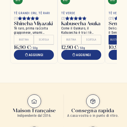
BIO
BIO
BIO
COLP
TÈ GRANDI CRU, TÈ RARI
TÈ VERDE
TÈ VERDE
(1)
(2)
(25)
Shincha Miyazaki
Kabusecha Asuka
Sencha
Tè raro, prima raccolta
Come il Gyokuro, il
Delicato ab
giapponese, umami
Kabusecha è tra i tè
il Sencha e 
eccezionale
coltivati all'ombra
Matcha
BUSTINA
SCATOLA
BUSTINA
SCATOLA
BUSTINA
SC
16,90 €
12,90 €
10,90 €
/ 50g
/ 50g
AGGIUNGI
AGGIUNGI
A
Maison Française
Consegna rapida
Indipendente dal 2016.
A casa vostra o in punto di ritiro.