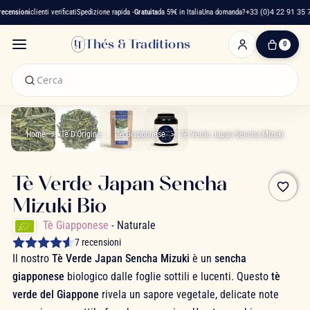
ensioni
clienti verificati
Spedizione rapida -
Gratuita
da 59€ in Italia
Una domanda?
+33 (0)4 22 91 35 75
Thés & Traditions
0
0
Articolo(i)
-
0,00 €
Il
Mio
Home
Tè D'Origine
Tè Giapponese
Tè Verde Japan Sencha Mizuki
Carrello
Tè Verde Japan Sencha
favorite_border
Mizuki Bio
Tè Giapponese
- Naturale
7 recensioni
Il nostro
Tè Verde Japan Sencha Mizuki
è un
sencha
giapponese
biologico dalle foglie sottili e lucenti. Questo
tè
verde del Giappone
rivela un sapore vegetale, delicate note