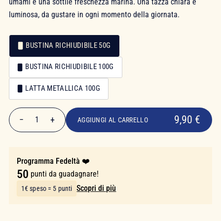
umami e una sottile freschezza marina. Una tazza chiara e
luminosa, da gustare in ogni momento della giornata.
BUSTINA RICHIUDIBILE 50G
Confezionamento
BUSTINA RICHIUDIBILE 100G
Confezionamento
LATTA METALLICA 100G
9,90 €
9,90 €
−
+
1
AGGIUNGI AL CARRELLO
Quantità
Programma Fedeltà ❤️
50
punti da guadagnare!
Scopri di più
1€ speso = 5 punti