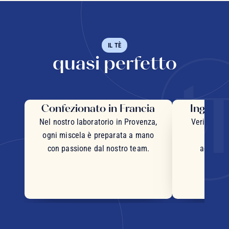
IL TÈ
quasi perfetto
Confezionato in Francia
Ingredie
Nel nostro laboratorio in Provenza,
Veri pezzi 
ogni miscela è preparata a mano
inter
con passione dal nostro team.
accurata