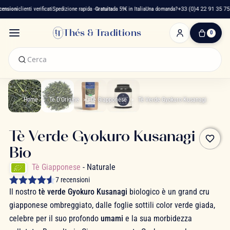
nsioni
clienti verificati
Spedizione rapida -
Gratuita
da 59€ in Italia
Una domanda?
+33 (0)4 22 91 35 75
Thés & Traditions
0
0
Articolo(i)
-
0,00 €
Il
Mio
Home
Tè D'Origine
Tè Giapponese
Tè Verde Gyokuro Kusanagi
Carrello
Tè Verde Gyokuro Kusanagi
favorite_border
Bio
Tè Giapponese
- Naturale
7 recensioni
Il nostro
tè verde Gyokuro Kusanagi
biologico è un grand cru
giapponese ombreggiato, dalle foglie sottili color verde giada,
celebre per il suo profondo
umami
e la sua morbidezza