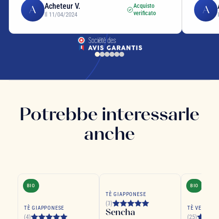
Acheteur V.
Acquisto
A
A
verificato
Il 11/04/2024
Potrebbe interessarle
anche
BIO
BIO
COLP
TÈ GIAPPONESE
(3)
TÈ GIAPPONESE
TÈ VERDE
Sencha
(4)
(25)