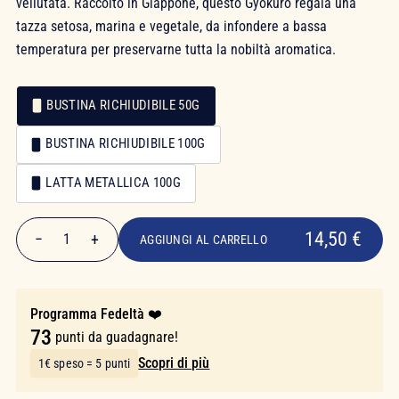
vellutata. Raccolto in Giappone, questo Gyokuro regala una
tazza setosa, marina e vegetale, da infondere a bassa
temperatura per preservarne tutta la nobiltà aromatica.
BUSTINA RICHIUDIBILE 50G
Confezionamento
BUSTINA RICHIUDIBILE 100G
Confezionamento
LATTA METALLICA 100G
14,50 €
14,50 €
−
+
1
AGGIUNGI AL CARRELLO
Quantità
Programma Fedeltà ❤️
73
punti da guadagnare!
Scopri di più
1€ speso = 5 punti